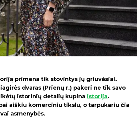
oriją primena tik stovintys jų griuvėsiai.
iagirės dvaras (Prienų r.) pakeri ne tik savo
tikėtų istorinių detalių kupina
istorija
.
bai aiškiu komerciniu tikslu, o tarpukariu čia
tuvai asmenybės.