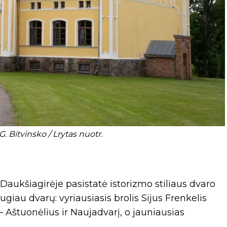
. Bitvinsko / Lrytas nuotr.
i Daukšiagirėje pasistatė istorizmo stiliaus dvaro
giau dvarų: vyriausiasis brolis Sijus Frenkelis
 Aštuonėlius ir Naujadvarį, o jauniausias