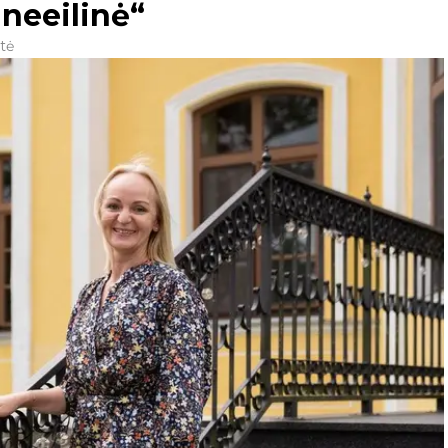
– neeilinė“
tė