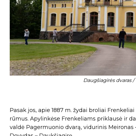
Daugšiagirės dvaras / G
Pasak jos, apie 1887 m. žydai broliai Frenkelia
rūmus. Apylinkėse Frenkeliams priklausė ir dau
valdė Pagermuonio dvarą, vidurinis Meironas –
Dovydas – Daukšiagirę.