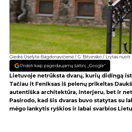
Giedrė Ūselytė-Bagdonavičienė / G. Bitvinsko / Lrytas nuotr.
Pridėti kaip pageidaujamą šaltinį „Google“
Lietuvoje netrūksta dvarų, kurių didingą ist
Tačiau it Feniksas iš pelenų prikeltas Daukš
autentiška architektūra, interjeru, bet ir ne
Pasirodo, kad šis dvaras buvo statytas su la
mėgo lankytis ryškios ir labai svarbios Lie