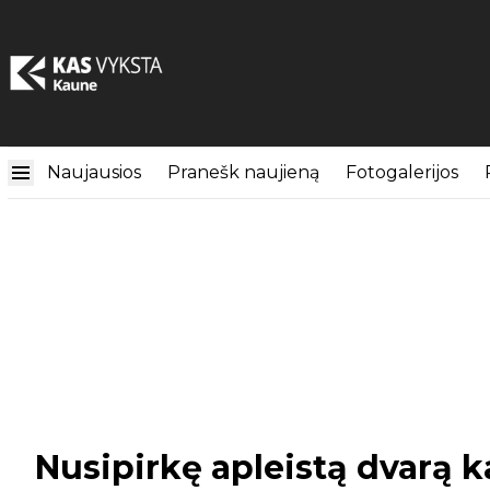
Naujausios
Pranešk naujieną
Fotogalerijos
Nusipirkę apleistą dvarą ka