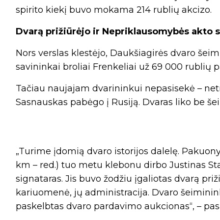
spirito kiekį buvo mokama 214 rublių akcizo.
Dvarą prižiūrėjo ir Nepriklausomybės akto 
Nors verslas klestėjo, Daukšiagirės dvaro šeimi
savininkai broliai Frenkeliai už 69 000 rublių 
Tačiau naujajam dvarininkui nepasisekė – netru
Sasnauskas pabėgo į Rusiją. Dvaras liko be še
„Turime įdomią dvaro istorijos dalelę. Pakuony
km – red.) tuo metu klebonu dirbo Justinas St
signataras. Jis buvo žodžiu įgaliotas dvarą priž
kariuomenė, jų administracija. Dvaro šeiminink
paskelbtas dvaro pardavimo aukcionas“, – pas