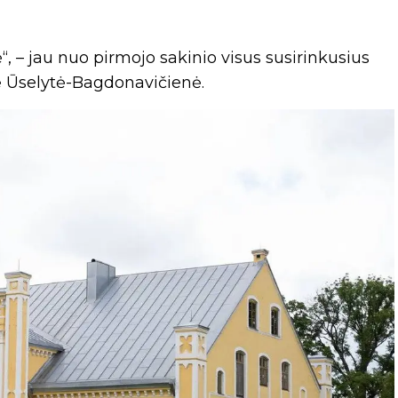
ė“, – jau nuo pirmojo sakinio visus susirinkusius
ė Ūselytė-Bagdonavičienė.