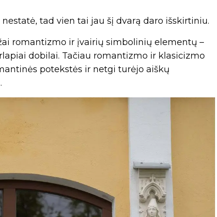
estatė, tad vien tai jau šį dvarą daro išskirtiniu.
žai romantizmo ir įvairių simbolinių elementų –
rlapiai dobilai. Tačiau romantizmo ir klasicizmo
mantinės potekstės ir netgi turėjo aiškų
.