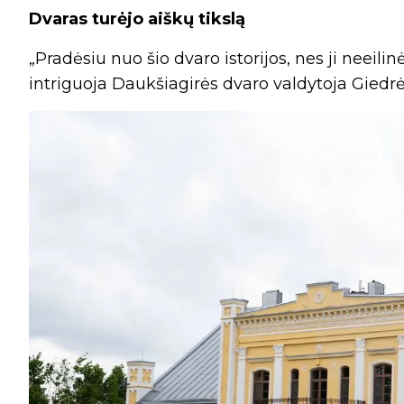
Dvaras turėjo aiškų tikslą
„Pradėsiu nuo šio dvaro istorijos, nes ji neeilin
intriguoja Daukšiagirės dvaro valdytoja Giedr