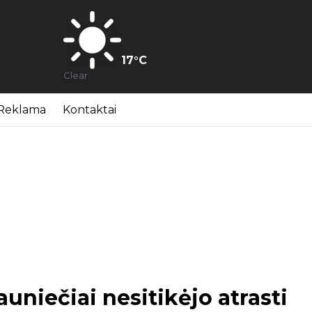
17
°C
Clear
Reklama
Kontaktai
uniečiai nesitikėjo atrasti