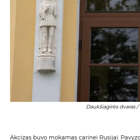
Daukšiagirės dvaras / G
Akcizas buvo mokamas carinei Rusijai. Pavyzdž