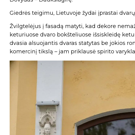
Giedrės teigimu, Lietuvoje žydai įprastai dvarų n
Žvilgtelėjus į fasadą matyti, kad dekore nema
keturiuose dvaro bokšteliuose išsiskleidę ketu
dvasia alsuojantis dvaras statytas be jokios ro
komercinį tikslą – jam priklausė spirito varykla