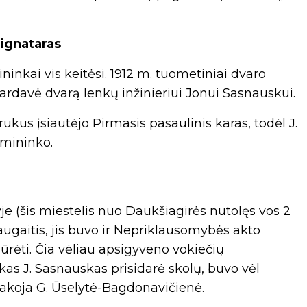
signataras
ninkai vis keitėsi. 1912 m. tuometiniai dvaro
pardavė dvarą lenkų inžinieriui Jonui Sasnauskui.
kus įsiautėjo Pirmasis pasaulinis karas, todėl J.
imininko.
je (šis miestelis nuo Daukšiagirės nutolęs vos 2
augaitis, jis buvo ir Nepriklausomybės akto
iūrėti. Čia vėliau apsigyveno vokiečių
as J. Sasnauskas prisidarė skolų, buvo vėl
akoja G. Ūselytė-Bagdonavičienė.