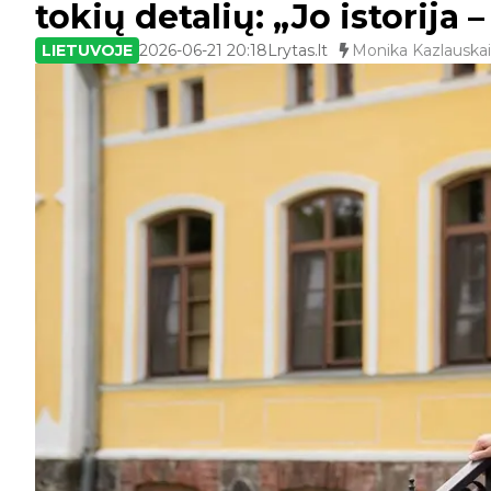
tokių detalių: „Jo istorija 
LIETUVOJE
2026-06-21 20:18
Lrytas.lt
Monika Kazlauskai