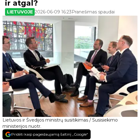
ir atgal?
LIETUVOJE
2026-06-09 16:23
Pranešimas spaudai
Lietuvos ir Švedijos ministrų susitikimas / Susisiekimo
ministerijos nuotr.
Pridėti kaip pageidaujamą šaltinį „Google“