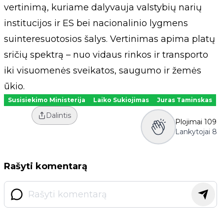
vertinimą, kuriame dalyvauja valstybių narių
institucijos ir ES bei nacionalinio lygmens
suinteresuotosios šalys. Vertinimas apima platų
sričių spektrą – nuo vidaus rinkos ir transporto
iki visuomenės sveikatos, saugumo ir žemės
ūkio.
Susisiekimo Ministerija
Laiko Sukiojimas
Juras Taminskas
Dalintis
Plojimai
109
Lankytojai
8
Rašyti komentarą