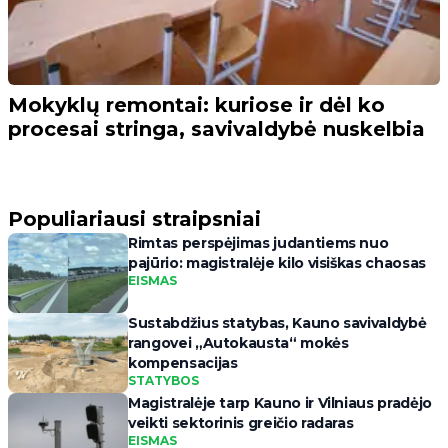
Mokyklų remontai: kuriose ir dėl ko
procesai stringa, savivaldybė nuskelbia
Populiariausi straipsniai
Rimtas perspėjimas judantiems nuo
pajūrio: magistralėje kilo visiškas chaosas
EISMAS
Sustabdžius statybas, Kauno savivaldybė
rangovei „Autokausta“ mokės
kompensacijas
STATYBOS
Magistralėje tarp Kauno ir Vilniaus pradėjo
veikti sektorinis greičio radaras
EISMAS