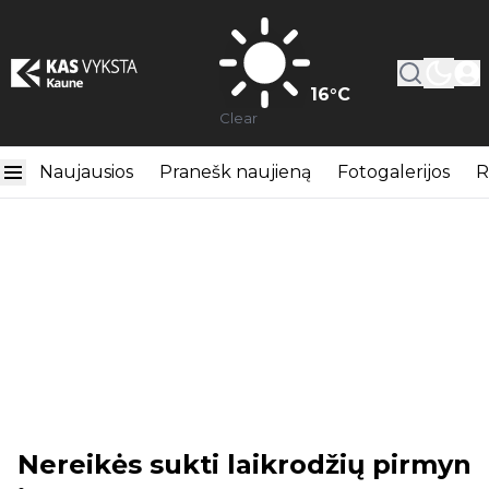
16
°C
Clear
Naujausios
Pranešk naujieną
Fotogalerijos
R
Nereikės sukti laikrodžių pirmyn