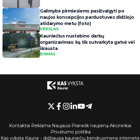
Galimybė pirmiesiems pasižvalgyti po
naujos koncepcijos parduotuves didžiojo
atidarymo metu (foto)
VERSLAS
Kauniečius nustebino darbų
organizavimas: ką tik sutvarkyta gatvė vėl
išrausta
EISMAS
Kontaktai
•
Reklama
•
Naujausi
•
Pranešk naujieną
•
Akcininkai
•
Privatumo politika
Kas vyksta Kaune - didžiausia kauniečių bendruomenė internete