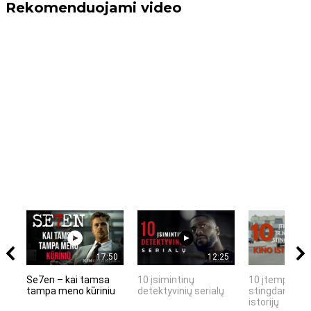
Rekomenduojami video
17:50
12:25
Se7en – kai tamsa
10 įsimintinų
10 įtemptų, k
tampa meno kūriniu
detektyvinių serialų
stingdančių k
istorijų