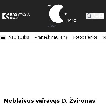
14
°C
Clear
Naujausios
Pranešk naujieną
Fotogalerijos
R
Neblaivus vairavęs D. Žvironas