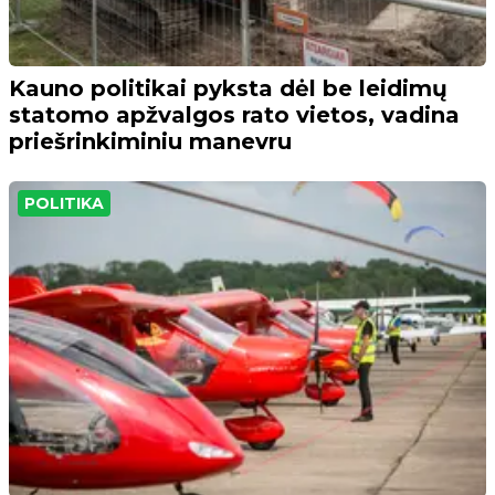
Kauno politikai pyksta dėl be leidimų
statomo apžvalgos rato vietos, vadina
priešrinkiminiu manevru
POLITIKA