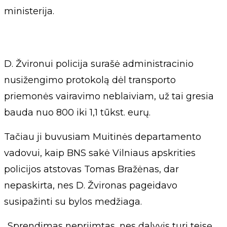
ministerija.
D. Žvironui policija surašė administracinio
nusižengimo protokolą dėl transporto
priemonės vairavimo neblaiviam, už tai gresia
bauda nuo 800 iki 1,1 tūkst. eurų.
Tačiau ji buvusiam Muitinės departamento
vadovui, kaip BNS sakė Vilniaus apskrities
policijos atstovas Tomas Bražėnas, dar
nepaskirta, nes D. Žvironas pageidavo
susipažinti su bylos medžiaga.
„Sprendimas nepriimtas, nes dalyvis turi teisę