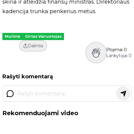
skiria ir atleidžia finansų ministras. Direktoriaus
kadencija trunka penkerius metus.
Muitinė
Girtas Vairuotojas
Dalintis
Plojimai
0
Lankytojai
0
Rašyti komentarą
Rekomenduojami video