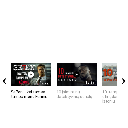
17:50
12:25
Se7en – kai tamsa
10 įsimintinų
10 įtemptų, k
tampa meno kūriniu
detektyvinių serialų
stingdančių k
istorijų