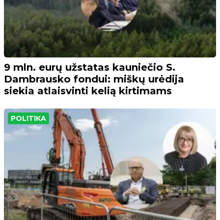
9 mln. eurų užstatas kauniečio S.
Dambrausko fondui: miškų urėdija
siekia atlaisvinti kelią kirtimams
POLITIKA