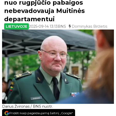
nuo rugpjūčio pabaigos
nebevadovauja Muitinės
departamentui
LIETUVOJE
2025-09-14 13:13
BNS
Dominykas Biržietis
Darius Žvironas / BNS nuotr.
Pridėti kaip pageidaujamą šaltinį „Google“