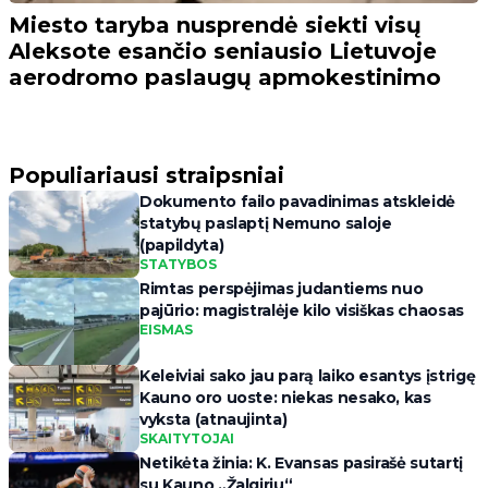
Miesto taryba nusprendė siekti visų
Aleksote esančio seniausio Lietuvoje
aerodromo paslaugų apmokestinimo
Populiariausi straipsniai
Dokumento failo pavadinimas atskleidė
statybų paslaptį Nemuno saloje
(papildyta)
STATYBOS
Rimtas perspėjimas judantiems nuo
pajūrio: magistralėje kilo visiškas chaosas
EISMAS
Keleiviai sako jau parą laiko esantys įstrigę
Kauno oro uoste: niekas nesako, kas
vyksta (atnaujinta)
SKAITYTOJAI
Netikėta žinia: K. Evansas pasirašė sutartį
su Kauno „Žalgiriu“