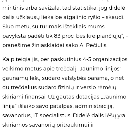
mintinis arba savižala, tad statistika, jog didelė
dalis užklausų lieka be atgalinio ryšio – skaudi.
Šiuo metu, su turimais ištekliais mums
pavyksta padėti tik 83 proc. besikreipiančiųjų“, –
pranešime žiniasklaidai sako A. Pečiulis.
Kaip teigia jis, per paskutinius 4-5 organizacijos
veikimo metus apie trečdalį „Jaunimo linijos“
gaunamų lėšų sudaro valstybės parama, o net
du trečdalius sudaro fizinių ir verslo rėmėjų
skiriami finansai. Už gautas dotacijas „Jaunimo
linija“ išlaiko savo patalpas, administraciją,
savanorius, IT specialistus. Didelė dalis lėšų yra
skiriamos savanorių pritraukimui ir