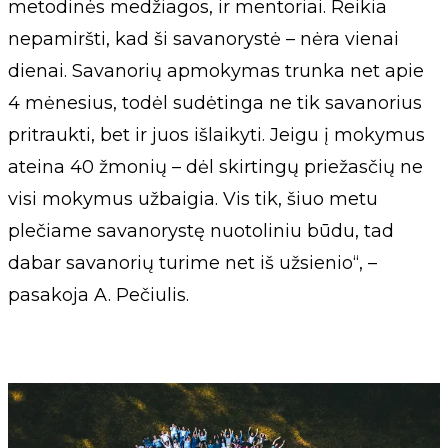
metodinės medžiagos, ir mentoriai. Reikia
nepamiršti, kad ši savanorystė – nėra vienai
dienai. Savanorių apmokymas trunka net apie
4 mėnesius, todėl sudėtinga ne tik savanorius
pritraukti, bet ir juos išlaikyti. Jeigu į mokymus
ateina 40 žmonių – dėl skirtingų priežasčių ne
visi mokymus užbaigia. Vis tik, šiuo metu
plečiame savanorystę nuotoliniu būdu, tad
dabar savanorių turime net iš užsienio“, –
pasakoja A. Pečiulis.