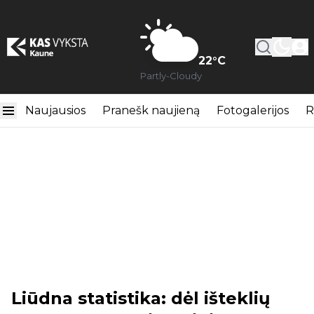
22
°C
Partly-Cloudy
Naujausios
Pranešk naujieną
Fotogalerijos
R
Liūdna statistika: dėl išteklių