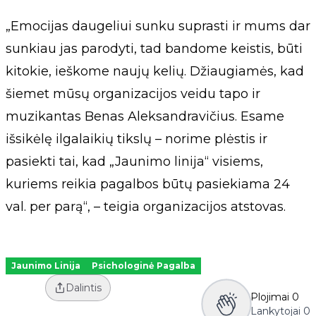
„Emocijas daugeliui sunku suprasti ir mums dar
sunkiau jas parodyti, tad bandome keistis, būti
kitokie, ieškome naujų kelių. Džiaugiamės, kad
šiemet mūsų organizacijos veidu tapo ir
muzikantas Benas Aleksandravičius. Esame
išsikėlę ilgalaikių tikslų – norime plėstis ir
pasiekti tai, kad „Jaunimo linija“ visiems,
kuriems reikia pagalbos būtų pasiekiama 24
val. per parą“, – teigia organizacijos atstovas.
Jaunimo Linija
Psichologinė Pagalba
Dalintis
Plojimai
0
Lankytojai
0