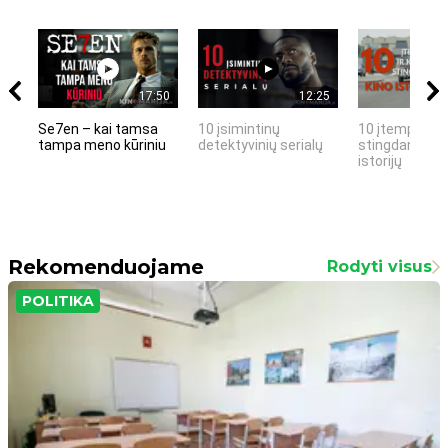
17:50
12:25
Se7en – kai tamsa
10 įsimintinų
10 įtemptų, k
tampa meno kūriniu
detektyvinių serialų
stingdančių k
istorijų
Rekomenduojame
Rodyti visus
POLITIKA