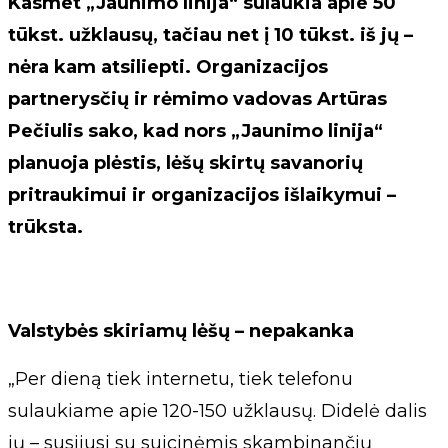
Kasmet „Jaunimo linija“ sulaukia apie 50
tūkst. užklausų, tačiau net į 10 tūkst. iš jų –
nėra kam atsiliepti. Organizacijos
partnerysčių ir rėmimo vadovas Artūras
Pečiulis sako, kad nors „Jaunimo linija“
planuoja plėstis, lėšų skirtų savanorių
pritraukimui ir organizacijos išlaikymui –
trūksta.
Valstybės skiriamų lėšų – nepakanka
„Per dieną tiek internetu, tiek telefonu
sulaukiame apie 120-150 užklausų. Didelė dalis
jų – susijusi su suicinėmis skambinančių