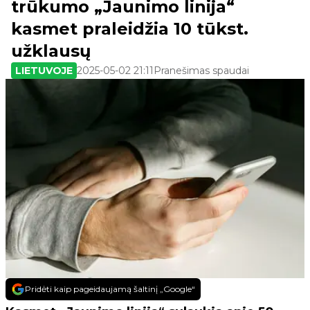
trūkumo „Jaunimo linija“
kasmet praleidžia 10 tūkst.
užklausų
LIETUVOJE
2025-05-02 21:11
Pranešimas spaudai
Pridėti kaip pageidaujamą šaltinį „Google“