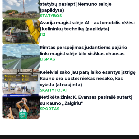
statybų paslaptį Nemuno saloje
(papildyta)
STATYBOS
Avarija magistralėje A1 – automobilis rėžėsi
į kelininkų techniką (papildyta)
112
Rimtas perspėjimas judantiems pajūrio
link: magistralėje kilo visiškas chaosas
EISMAS
Keleiviai sako jau parą laiko esantys įstrigę
Kauno oro uoste: niekas nesako, kas
vyksta (atnaujinta)
SKAITYTOJAI
Netikėta žinia: K. Evansas pasirašė sutartį
su Kauno „Žalgiriu“
SPORTAS