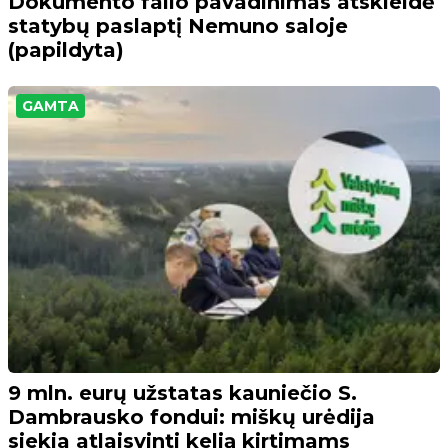
Dokumento failo pavadinimas atskleidė
statybų paslaptį Nemuno saloje
(papildyta)
GAMTA
9 mln. eurų užstatas kauniečio S.
Dambrausko fondui: miškų urėdija
siekia atlaisvinti kelią kirtimams