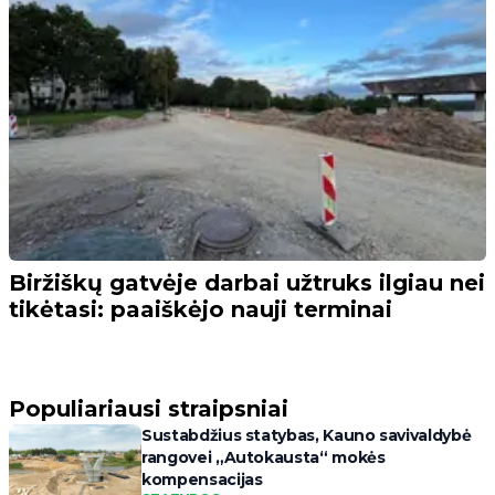
Biržiškų gatvėje darbai užtruks ilgiau nei
tikėtasi: paaiškėjo nauji terminai
Populiariausi straipsniai
Sustabdžius statybas, Kauno savivaldybė
rangovei „Autokausta“ mokės
kompensacijas