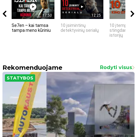
17:50
12:25
Se7en – kai tamsa
10 įsimintinų
10 įtemptų, k
tampa meno kūriniu
detektyvinių serialų
stingdančių k
istorijų
Rekomenduojame
Rodyti visus
STATYBOS