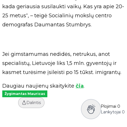
kada geriausia susilaukti vaikų. Kas yra apie 20-
25 metus“, – teigė Socialinių mokslų centro
demografas Daumantas Stumbrys.
Jei gimstamumas nedidės, netrukus, anot
specialistų, Lietuvoje liks 1,5 mln. gyventojų ir
kasmet turėsime įsileisti po 15 tūkst. imigrantų.
Daugiau naujienų skaitykite
čia
.
Žygimantas Mauricas
Dalintis
Plojimai
0
Lankytojai
0