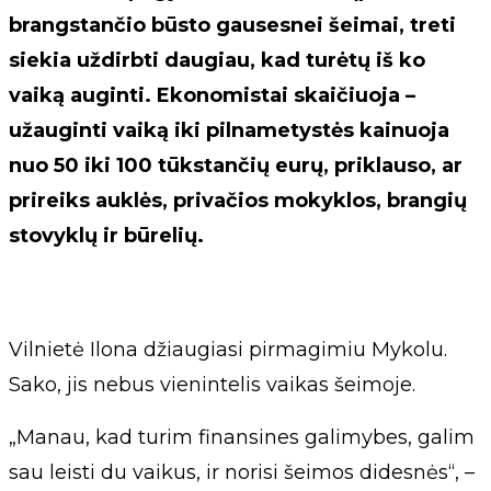
brangstančio būsto gausesnei šeimai, treti
siekia uždirbti daugiau, kad turėtų iš ko
vaiką auginti. Ekonomistai skaičiuoja –
užauginti vaiką iki pilnametystės kainuoja
nuo 50 iki 100 tūkstančių eurų, priklauso, ar
prireiks auklės, privačios mokyklos, brangių
stovyklų ir būrelių.
Vilnietė Ilona džiaugiasi pirmagimiu Mykolu.
Sako, jis nebus vienintelis vaikas šeimoje.
„Manau, kad turim finansines galimybes, galim
sau leisti du vaikus, ir norisi šeimos didesnės“, –