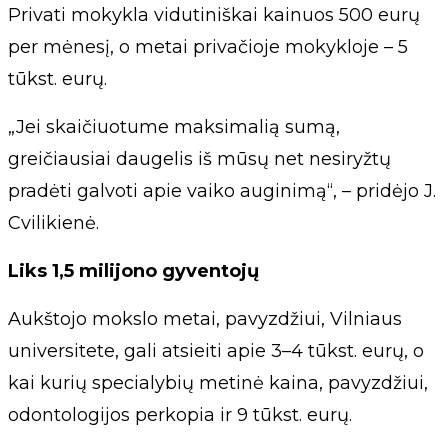
Privati mokykla vidutiniškai kainuos 500 eurų
per mėnesį, o metai privačioje mokykloje – 5
tūkst. eurų.
„Jei skaičiuotume maksimalią sumą,
greičiausiai daugelis iš mūsų net nesiryžtų
pradėti galvoti apie vaiko auginimą“, – pridėjo J.
Cvilikienė.
Liks 1,5 milijono gyventojų
Aukštojo mokslo metai, pavyzdžiui, Vilniaus
universitete, gali atsieiti apie 3–4 tūkst. eurų, o
kai kurių specialybių metinė kaina, pavyzdžiui,
odontologijos perkopia ir 9 tūkst. eurų.