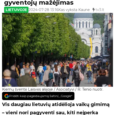
gyventojų mažėjimas
LIETUVOJE
2024-07-28 13:16
Kas vyksta Kaune
tv3.lt
Kiemų šventė Laisvės alėjoje / Asociatyvi / R. Tenio nuotr.
Pridėti kaip pageidaujamą šaltinį „Google“
Vis daugiau lietuvių atidėlioja vaikų gimimą
– vieni nori pagyventi sau, kiti neįperka