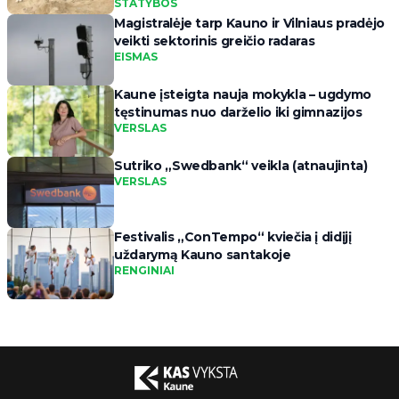
STATYBOS
Magistralėje tarp Kauno ir Vilniaus pradėjo
veikti sektorinis greičio radaras
EISMAS
Kaune įsteigta nauja mokykla – ugdymo
tęstinumas nuo darželio iki gimnazijos
VERSLAS
Sutriko „Swedbank“ veikla (atnaujinta)
VERSLAS
Festivalis „ConTempo“ kviečia į didįjį
uždarymą Kauno santakoje
RENGINIAI