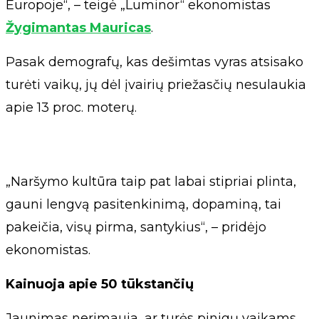
Europoje“, – teigė „Luminor“ ekonomistas
Žygimantas Mauricas
.
Pasak demografų, kas dešimtas vyras atsisako
turėti vaikų, jų dėl įvairių priežasčių nesulaukia
apie 13 proc. moterų.
„Naršymo kultūra taip pat labai stipriai plinta,
gauni lengvą pasitenkinimą, dopaminą, tai
pakeičia, visų pirma, santykius“, – pridėjo
ekonomistas.
Kainuoja apie 50 tūkstančių
Jaunimas nerimauja, ar turės pinigų vaikams