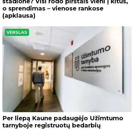
stadione? Visi rodo pirštais vieni į kitus,
o sprendimas – vienose rankose
(apklausa)
VERSLAS
Per liepą Kaune padaugėjo Užimtumo
tarnyboje registruotų bedarbių