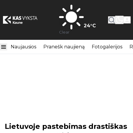
24
°C
Clear
Naujausios
Pranešk naujieną
Fotogalerijos
R
Lietuvoje pastebimas drastiškas