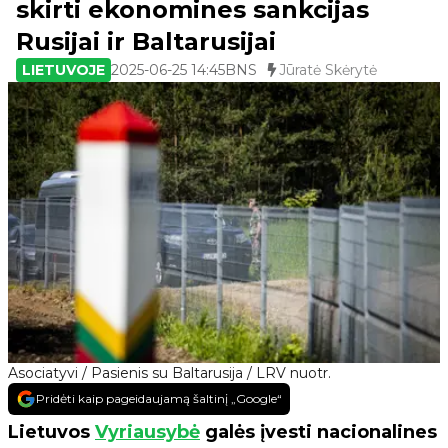
skirti ekonomines sankcijas
Rusijai ir Baltarusijai
LIETUVOJE
2025-06-25 14:45
BNS
Jūratė Skėrytė
Asociatyvi / Pasienis su Baltarusija / LRV nuotr.
Pridėti kaip pageidaujamą šaltinį „Google“
Lietuvos
Vyriausybė
galės įvesti nacionalines