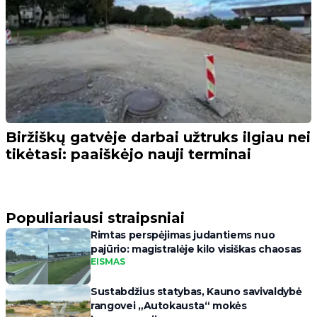
Biržiškų gatvėje darbai užtruks ilgiau nei
tikėtasi: paaiškėjo nauji terminai
Populiariausi straipsniai
Rimtas perspėjimas judantiems nuo
pajūrio: magistralėje kilo visiškas chaosas
EISMAS
Sustabdžius statybas, Kauno savivaldybė
rangovei „Autokausta“ mokės