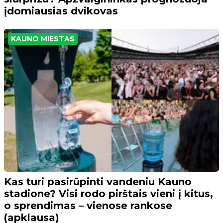
įdomiausias dvikovas
KAUNO MIESTAS
Kas turi pasirūpinti vandeniu Kauno
stadione? Visi rodo pirštais vieni į kitus,
o sprendimas – vienose rankose
(apklausa)