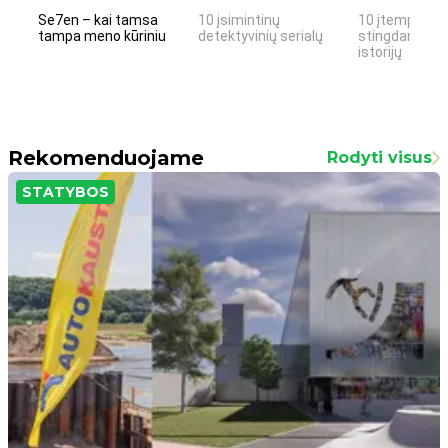
Se7en – kai tamsa
10 įsimintinų
10 įtemptų, k
tampa meno kūriniu
detektyvinių serialų
stingdančių k
istorijų
Rekomenduojame
Rodyti visus
STATYBOS