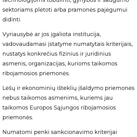
technologijoms tobulinti, gynybos ir saugumo
sektoriams plėtoti arba pramonės pajėgumui
didinti.
Vyriausybė ar jos įgaliota institucija,
vadovaudamasi įstatyme numatytais kriterijais,
nustatys konkrečius fizinius ir juridinius
asmenis, organizacijas, kurioms taikomos
ribojamosios priemonės.
Lėšų ir ekonominių išteklių įšaldymo priemonės
nebus taikomos asmenims, kuriems jau
taikomos Europos Sąjungos ribojamosios
priemonės.
Numatomi penki sankcionavimo kriterijai