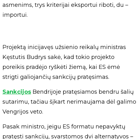
asmenims, trys kriterijai eksportui riboti, du –
importui.
Projektą inicijavęs užsienio reikalų ministras
Kęstutis Budrys sakė, kad tokio projekto
poreikis pradėjo ryškėti žiemą, kai ES ėmė
strigti galiojančių sankcijų pratęsimas.
Sankcijos
Bendrijoje pratęsiamos bendru šalių
sutarimu, tačiau šįkart nerimaujama dėl galimo
Vengrijos veto.
Pasak ministro, jeigu ES formatu nepavyktų
pratęsti sankcijų, svarstomos dvi alternatyvos –