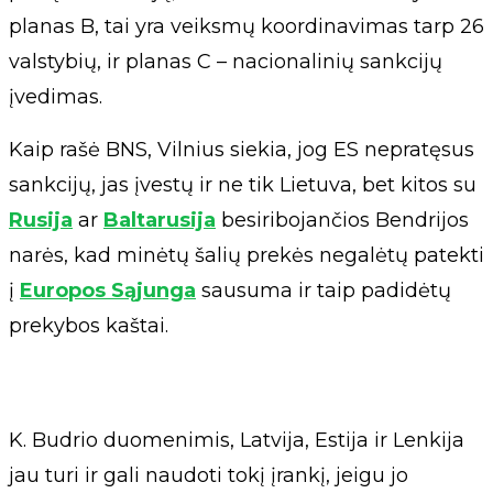
planas B, tai yra veiksmų koordinavimas tarp 26
valstybių, ir planas C – nacionalinių sankcijų
įvedimas.
Kaip rašė BNS, Vilnius siekia, jog ES nepratęsus
sankcijų, jas įvestų ir ne tik Lietuva, bet kitos su
Rusija
ar
Baltarusija
besiribojančios Bendrijos
narės, kad minėtų šalių prekės negalėtų patekti
į
Europos Sąjunga
sausuma ir taip padidėtų
prekybos kaštai.
K. Budrio duomenimis, Latvija, Estija ir Lenkija
jau turi ir gali naudoti tokį įrankį, jeigu jo