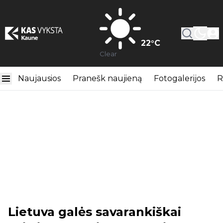
22
°C
Clear
Naujausios
Pranešk naujieną
Fotogalerijos
R
Lietuva galės savarankiškai