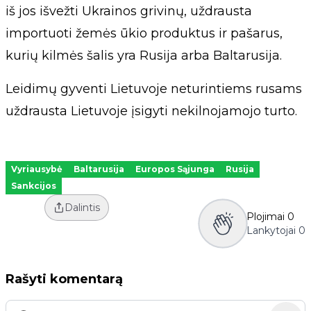
iš jos išvežti Ukrainos grivinų, uždrausta
importuoti žemės ūkio produktus ir pašarus,
kurių kilmės šalis yra Rusija arba Baltarusija.
Leidimų gyventi Lietuvoje neturintiems rusams
uždrausta Lietuvoje įsigyti nekilnojamojo turto.
Vyriausybė
Baltarusija
Europos Sąjunga
Rusija
Sankcijos
Dalintis
Plojimai
0
Lankytojai
0
Rašyti komentarą