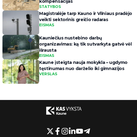
kompensacijas
STATYBOS
Magistralėje tarp Kauno ir Vilniaus pradėjo
veikti sektorinis greičio radaras
EISMAS
Kauniečius nustebino darbų
organizavimas: ką tik sutvarkyta gatvė vėl
išrausta
EISMAS
Kaune įsteigta nauja mokykla – ugdymo
tęstinumas nuo darželio iki gimnazijos
VERSLAS