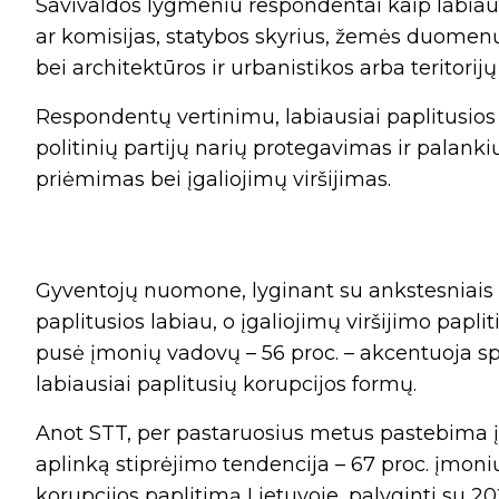
Savivaldos lygmeniu respondentai kaip labiaus
ar komisijas, statybos skyrius, žemės duomenų 
bei architektūros ir urbanistikos arba teritorij
Respondentų vertinimu, labiausiai paplitusios
politinių partijų narių protegavimas ir palan
priėmimas bei įgaliojimų viršijimas.
Gyventojų nuomone, lyginant su ankstesniais 
paplitusios labiau, o įgaliojimų viršijimo papl
pusė įmonių vadovų – 56 proc. – akcentuoja 
labiausiai paplitusių korupcijos formų.
Anot STT, per pastaruosius metus pastebima
aplinką stiprėjimo tendencija – 67 proc. įmon
korupcijos paplitimą Lietuvoje, palyginti su 20