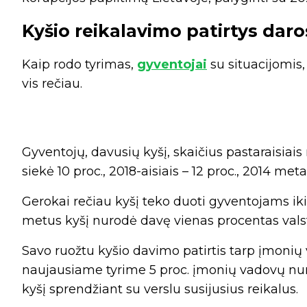
Kyšio reikalavimo patirtys daro
Kaip rodo tyrimas,
gyventojai
su situacijomis,
vis rečiau.
Gyventojų, davusių kyšį, skaičius pastaraisiais
siekė 10 proc., 2018-aisiais – 12 proc., 2014 met
Gerokai rečiau kyšį teko duoti gyventojams ik
metus kyšį nurodė davę vienas procentas vals
Savo ruožtu kyšio davimo patirtis tarp įmonių
naujausiame tyrime 5 proc. įmonių vadovų nur
kyšį sprendžiant su verslu susijusius reikalus.