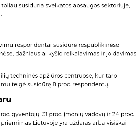
r toliau susiduria sveikatos apsaugos sektoriuje,
.
lavimų respondentai susidūrė respublikinėse
ninėse, dažniausiai kyšio reikalavimas ir jo davimas
lių techninės apžiūros centruose, kur tarp
vimu teigė susidūrę 8 proc. respondentų.
aru
oc. gyventojų, 31 proc. įmonių vadovų ir 24 proc.
priėmimas Lietuvoje yra uždaras arba visiškai