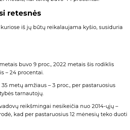
si retesnės
 kuriose iš jų būtų reikalaujama kyšio, susiduria
 metais buvo 9 proc., 2022 metais šis rodiklis
ais – 24 procentai.
i 35 metų amžiaus – 3 proc., per pastaruosius
tybės tarnautojų.
 vadovų reikšmingai nesikeičia nuo 2014-ųjų –
odė, kad per pastaruosius 12 mėnesių teko duoti