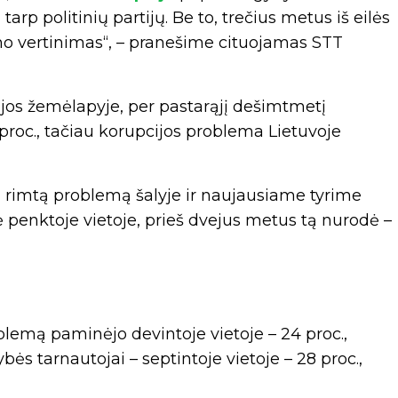
arp politinių partijų. Be to, trečius metus iš eilės
o vertinimas“, – pranešime cituojamas STT
os žemėlapyje, per pastarąjį dešimtmetį
9 proc., tačiau korupcijos problema Lietuvoje
i rimtą problemą šalyje ir naujausiame tyrime
 penktoje vietoje, prieš dvejus metus tą nurodė –
blemą paminėjo devintoje vietoje – 24 proc.,
ybės tarnautojai – septintoje vietoje – 28 proc.,