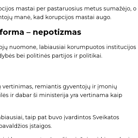
cijos mastai per pastaruosius metus sumažėjo, o
entojų manė, kad korupcijos mastai augo.
s forma – nepotizmas
ojų nuomone, labiausiai korumpuotos institucijos
dybės bei politinės partijos ir politikai.
gų vertinimas, remiantis gyventojų ir įmonių
ės ir dabar ši ministerija yra vertinama kaip
abiausiai, taip pat buvo įvardintos Sveikatos
avaldžios įstaigos.