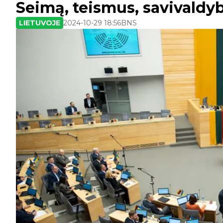
Seimą, teismus, savivaldy
LIETUVOJE
2024-10-29 18:56
BNS