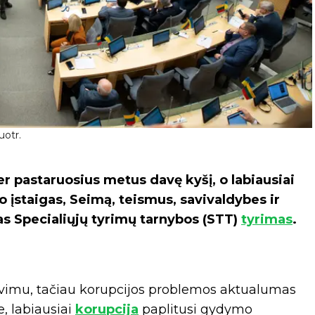
uotr.
r pastaruosius metus davę kyšį, o labiausiai
įstaigas, Seimą, teismus, savivaldybes ir
tas Specialiųjų tyrimų tarnybos (STT)
tyrimas
.
kavimu, tačiau korupcijos problemos aktualumas
 labiausiai
korupcija
paplitusi gydymo