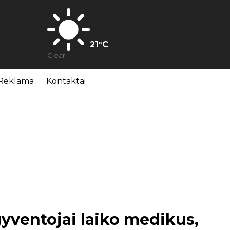
21
°C
Clear
Reklama
Kontaktai
yventojai laiko medikus,