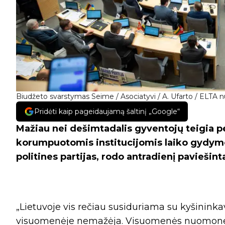
Biudžeto svarstymas Seime / Asociatyvi / A. Ufarto / ELTA n
Pridėti kaip pageidaujamą šaltinį „Google“
Mažiau nei dešimtadalis gyventojų teigia pe
korumpuotomis institucijomis laiko gydymo 
politines partijas, rodo antradienį paviešin
„Lietuvoje vis rečiau susiduriama su kyšinin
visuomenėje nemažėja. Visuomenės nuomone,