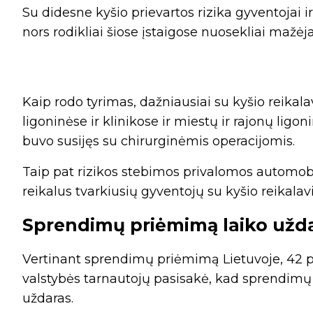
Su didesne kyšio prievartos rizika gyventojai i
nors rodikliai šiose įstaigose nuosekliai mažėja
Kaip rodo tyrimas, dažniausiai su kyšio reika
ligoninėse ir klinikose ir miestų ir rajonų ligo
buvo susijęs su chirurginėmis operacijomis.
Taip pat rizikos stebimos privalomos automobi
reikalus tvarkiusių gyventojų su kyšio reikala
Sprendimų priėmimą laiko užd
Vertinant sprendimų priėmimą Lietuvoje, 42 pr
valstybės tarnautojų pasisakė, kad sprendimų 
uždaras.