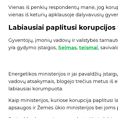
Vienas iš penkių respondentų manė, jog korup
vienas iš keturių apklausoje dalyvavusių gyv
Labiausiai paplitusi korupcijo
Gyventojų, įmonių vadovų ir valstybės tarnaut
yra gydymo įstaigos,
Seimas
,
teismai
, savival
Energetikos ministerijos ir jai pavaldžių įstai
vadovų atsakymais, blogėjo trečius metus iš eil
labiausiai korumpuota.
Kaip ministerijos, kuriose korupcija paplitusi l
apsaugos ir Žemės ūkio ministerijos bei joms p