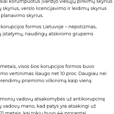
iai korumpuotus įvardijo viešųjų pirkimų skyrius
skyrius, verslo licencijavimo ir leidimų skyrius
ų planavimo skyrius.
 korupcijos formos Lietuvoje – nepotizmas,
kių įstatymų, naudingų atskiroms grupėms
metais, visos šios korupcijos formos buvo
itimo vertinimas išaugo net 10 proc. Daugiau nei
sprendimų priėmimo vilkinimą kaip vieną
 įmonių vadovų atsakomybės už antikorupcinę
ių vadovų mano, kad patys yra atsakingi už
21 metais, kai tokių buvo 44 procentai.