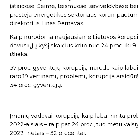
įstaigose, Seime, teismuose, savivaldybėse bei t
prastėja energetikos sektoriaus korumpuotum
direktorius Linas Pernavas.
Kaip nurodoma naujausiame Lietuvos korupcij
davusiųjų kyšį skaičius krito nuo 24 proc. iki 
išlieka.
37 proc. gyventojų korupciją nurodė kaip laba
tarp 19 vertinamų problemų korupcija atsidūrė
34 proc. gyventojų.
Įmonių vadovai korupciją kaip labai rimtą pro
2022-aisiais – taip pat 24 proc., tuo metu valst
2022 metais – 32 procentai.