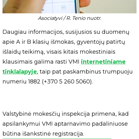
Asociatyvi / R. Tenio nuotr.
Daugiau informacijos, susijusios su duomenų
apie A ir B klasių išmokas, gyventojų patirtų
išlaidų teikimą, visais kitais mokestiniais
klausimais galima rasti VMI
internetiniame
tinklalapyje
, taip pat paskambinus trumpuoju
numeriu 1882 (+370 5 260 5060).
Valstybinė mokesčių inspekcija primena, kad
apsilankymui VMI aptarnavimo padaliniuose
būtina išankstinė registracija.