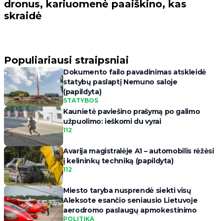
dronus, kariuomenė paaiškino, kas
skraidė
Populiariausi straipsniai
Dokumento failo pavadinimas atskleidė
statybų paslaptį Nemuno saloje
(papildyta)
STATYBOS
Kaunietė paviešino prašymą po galimo
užpuolimo: ieškomi du vyrai
112
Avarija magistralėje A1 – automobilis rėžėsi
į kelininkų techniką (papildyta)
112
Miesto taryba nusprendė siekti visų
Aleksote esančio seniausio Lietuvoje
aerodromo paslaugų apmokestinimo
POLITIKA