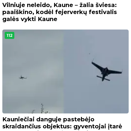
Vilniuje neleido, Kaune – žalia šviesa:
paaiškino, kodėl fejerverkų festivalis
galės vykti Kaune
112
Kauniečiai danguje pastebėjo
skraidančius objektus: gyventojai įtarė