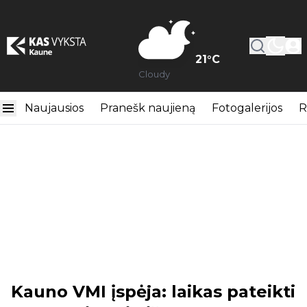
21
°C
Cloudy
Naujausios
Pranešk naujieną
Fotogalerijos
R
Kauno VMI įspėja: laikas pateikti