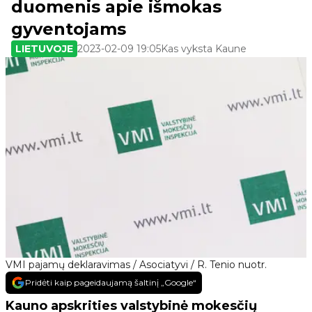
duomenis apie išmokas
gyventojams
LIETUVOJE
2023-02-09 19:05
Kas vyksta Kaune
VMI pajamų deklaravimas / Asociatyvi / R. Tenio nuotr.
Pridėti kaip pageidaujamą šaltinį „Google“
Kauno apskrities valstybinė mokesčių