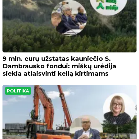
9 mln. eurų užstatas kauniečio S.
Dambrausko fondui: miškų urėdija
siekia atlaisvinti kelią kirtimams
POLITIKA