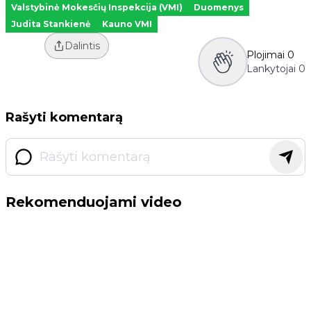
Valstybinė Mokesčių Inspekcija (VMI)
Duomenys
Judita Stankienė
Kauno VMI
Dalintis
Plojimai
0
Lankytojai
0
Rašyti komentarą
Rekomenduojami video