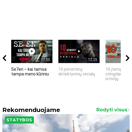
17:50
12:25
Se7en – kai tamsa
10 įsimintinų
10 įtemptų, k
tampa meno kūriniu
detektyvinių serialų
stingdančių k
istorijų
Rekomenduojame
Rodyti visus
STATYBOS