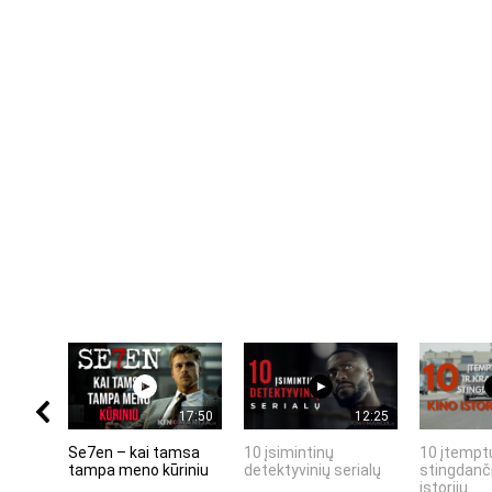
17:50
12:25
Se7en – kai tamsa
10 įsimintinų
10 įtemptų
tampa meno kūriniu
detektyvinių serialų
stingdanči
istorijų