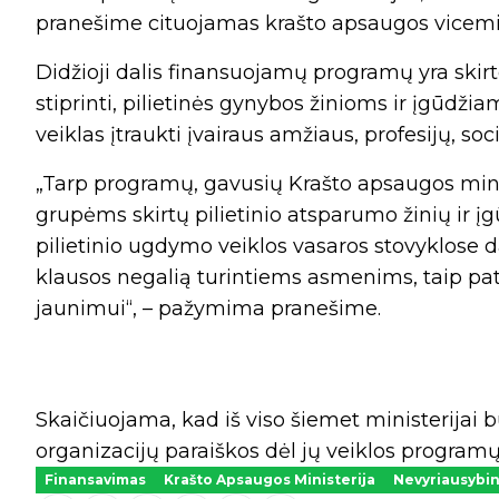
pranešime cituojamas krašto apsaugos vicemi
Didžioji dalis finansuojamų programų yra skirt
stiprinti, pilietinės gynybos žinioms ir įgūdžiam
veiklas įtraukti įvairaus amžiaus, profesijų, soc
„Tarp programų, gavusių Krašto apsaugos mini
grupėms skirtų pilietinio atsparumo žinių ir 
pilietinio ugdymo veiklos vasaros stovyklose 
klausos negalią turintiems asmenims, taip pat 
jaunimui“, – pažymima pranešime.
Skaičiuojama, kad iš viso šiemet ministerijai b
organizacijų paraiškos dėl jų veiklos programų
Finansavimas
Krašto Apsaugos Ministerija
Nevyriausybin