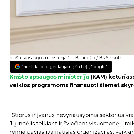
Krašto apsaugos ministerija / L. Balandžio / BNS nuotr.
Pridėti kaip pageidaujamą šaltinį „Google“
Krašto apsaugos ministerija
(KAM) keturias
veiklos programoms finansuoti šiemet skyr
„Stiprus ir įvairus nevyriausybinis sektorius 
Jų indėlis telkiant ir šviečiant visuomenę – r
remia pačias įvairiausias organizacijas, veikia