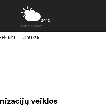
24
°C
Partly-Cloudy
Reklama
Kontaktai
izacijų veiklos