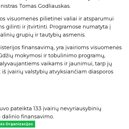
nistras Tomas Godliauskas.
os visuomenės pilietinei valiai ir atsparumui
s gilinti ir įtvirtinti. Programose numatyta į
ialinių grupių ir tautybių asmenis.
sterijos finansavimą, yra įvairioms visuomenės
įgūdžių mokymosi ir tobulinimo programų,
dalyvaujantiems vaikams ir jaunimui, tarp jų
iš įvairių valstybių atvyksiančiam diasporos
uvo pateikta 133 įvairių nevyriausybinių
 dalinio finansavimo.
ės Organizacijos