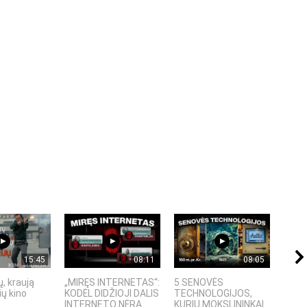
15:45
08:11
08:05
, kraują
„MIRĘS INTERNETAS“:
5 SENOVĖS
„Sost
ų kino
KODĖL DIDŽIOJI DALIS
TECHNOLOGIJOS,
įspū
INTERNETO NĖRA...
KURIŲ MOKSLININKAI...
fanta