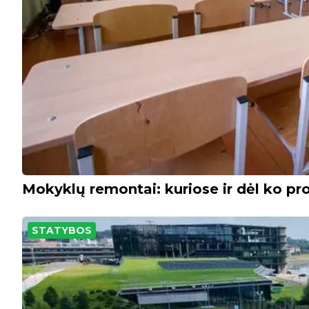
Mokyklų remontai: kuriose ir dėl ko pro
STATYBOS