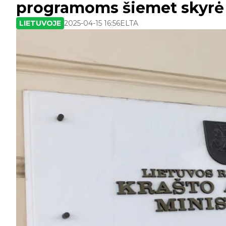
programoms šiemet skyrė 
LIETUVOJE
2025-04-15 16:56
ELTA