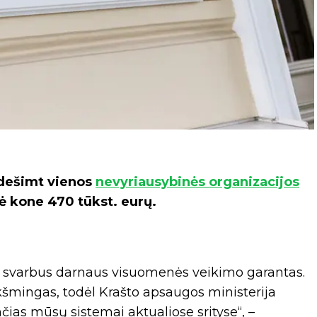
dešimt vienos
nevyriausybinės organizacijos
ė kone 470 tūkst. eurų.
yra svarbus darnaus visuomenės veikimo garantas.
eikšmingas, todėl Krašto apsaugos ministerija
nčias mūsų sistemai aktualiose srityse“, –