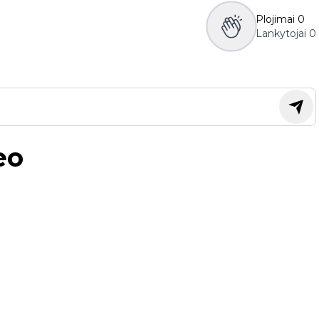
Plojimai
0
Lankytojai
0
eo