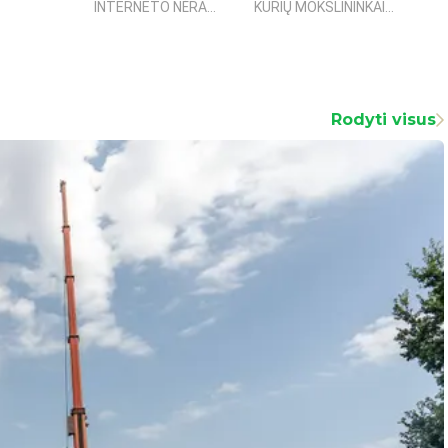
INTERNETO NĖRA...
KURIŲ MOKSLININKAI...
fanta
Rodyti visus