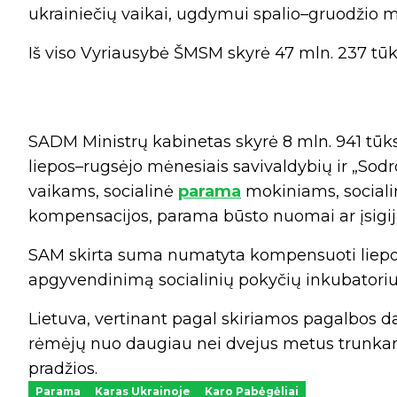
ukrainiečių vaikai, ugdymui spalio–gruodžio m
Iš viso Vyriausybė ŠMSM skyrė 47 mln. 237 tūks
SADM Ministrų kabinetas skyrė 8 mln. 941 tūkst.
liepos–rugsėjo mėnesiais savivaldybių ir „Sod
vaikams, socialinė
parama
mokiniams, sociali
kompensacijos, parama būsto nuomai ar įsigij
SAM skirta suma numatyta kompensuoti liepos
apgyvendinimą socialinių pokyčių inkubatoriu
Lietuva, vertinant pagal skiriamos pagalbos da
rėmėjų nuo daugiau nei dvejus metus trunkanč
pradžios.
Parama
Karas Ukrainoje
Karo Pabėgėliai