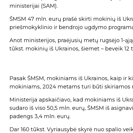
ministerijai (SAM).
ŠMSM 47 mln. eurų prašė skirti mokinių iš Uk
priešmokyklinio ir bendrojo ugdymo programas
Anot ministerijos, praėjusių metų rugsėjo 1-ąj
tūkst. mokinių iš Ukrainos, šiemet – beveik 12 
Pasak ŠMSM, mokiniams iš Ukrainos, kaip ir ki
mokiniams, 2024 metams turi būti skiriamos
Ministerija apskaičiavo, kad mokiniams iš U
sudaro iš viso 50,5 mln. eurų, ŠMSM iš asigna
padengs 3,4 mln. eurų.
Dar 160 tūkst. Vyriausybė skyrė nuo spalio vei