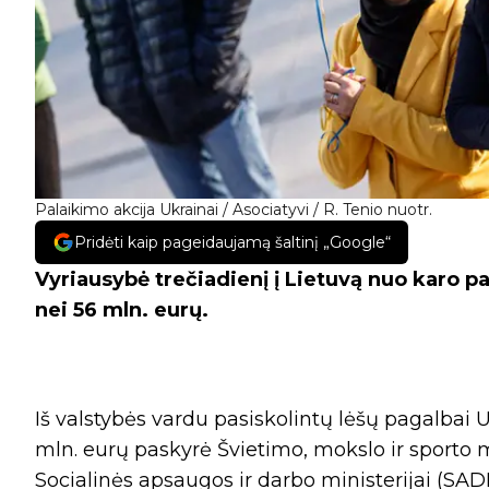
Palaikimo akcija Ukrainai / Asociatyvi / R. Tenio nuotr.
Pridėti kaip pageidaujamą šaltinį „Google“
Vyriausybė trečiadienį į Lietuvą nuo karo 
nei 56 mln. eurų.
Iš valstybės vardu pasiskolintų lėšų pagalbai
mln. eurų paskyrė Švietimo, mokslo ir sporto m
Socialinės apsaugos ir darbo ministerijai (SAD