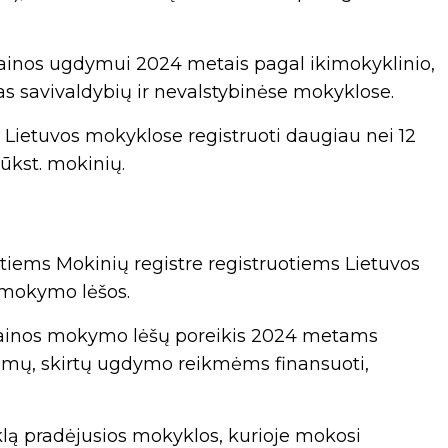
rainos ugdymui 2024 metais pagal ikimokyklinio,
 savivaldybių ir nevalstybinėse mokyklose.
ą Lietuvos mokyklose registruoti daugiau nei 12
tūkst. mokinių.
tiems Mokinių registre registruotiems Lietuvos
 mokymo lėšos.
krainos mokymo lėšų poreikis 2024 metams
vimų, skirtų ugdymo reikmėms finansuoti,
klą pradėjusios mokyklos, kurioje mokosi