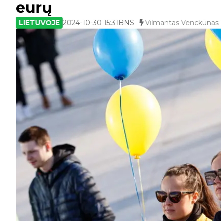
eurų
LIETUVOJE
2024-10-30 15:31
BNS
Vilmantas Venckūnas