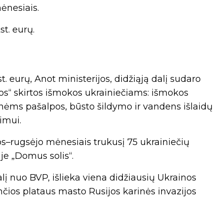
ėnesiais.
t. eurų.
 eurų, Anot ministerijos, didžiąją dalį sudaro
ros“ skirtos išmokos ukrainiečiams: išmokos
nėms pašalpos, būsto šildymo ir vandens išlaidų
imui.
–rugsėjo mėnesiais trukusį 75 ukrainiečių
je „Domus solis“.
lį nuo BVP, išlieka viena didžiausių Ukrainos
ios plataus masto Rusijos karinės invazijos