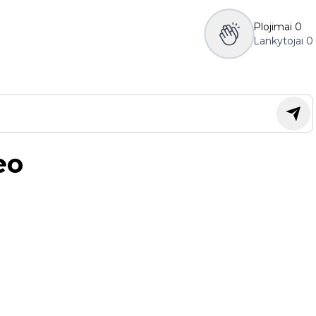
Plojimai
0
Lankytojai
0
eo