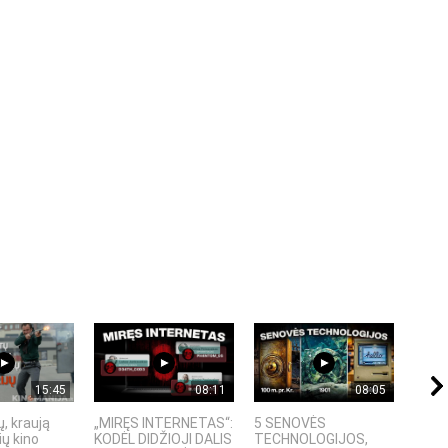
15:45
08:11
08:05
, kraują
„MIRĘS INTERNETAS“:
5 SENOVĖS
„Sost
ų kino
KODĖL DIDŽIOJI DALIS
TECHNOLOGIJOS,
įspū