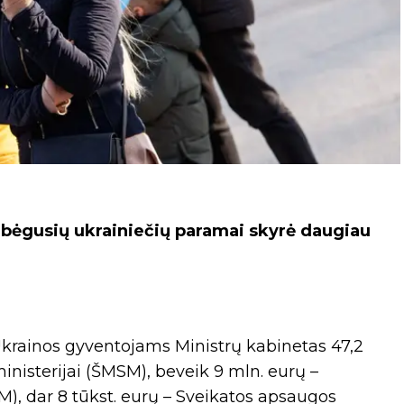
pabėgusių ukrainiečių paramai skyrė daugiau
 Ukrainos gyventojams Ministrų kabinetas 47,2
inisterijai (ŠMSM), beveik 9 mln. eurų –
M), dar 8 tūkst. eurų – Sveikatos apsaugos