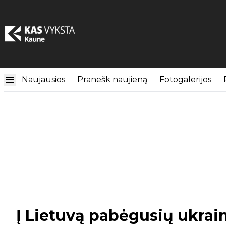
Naujausios
Pranešk naujieną
Fotogalerijos
Į Lietuvą pabėgusių ukrain