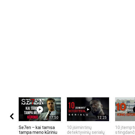
17:50
12:25
Se7en – kai tamsa
10 įsimintinų
10 įtemptų
tampa meno kūriniu
detektyvinių serialų
stingdanči