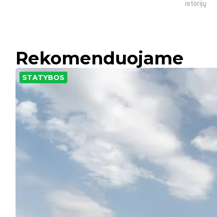
istorijų
Rekomenduojame
STATYBOS