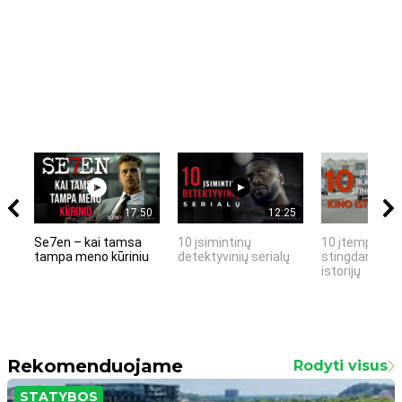
17:50
12:25
Se7en – kai tamsa
10 įsimintinų
10 įtemptų, k
tampa meno kūriniu
detektyvinių serialų
stingdančių k
istorijų
Rekomenduojame
Rodyti visus
STATYBOS