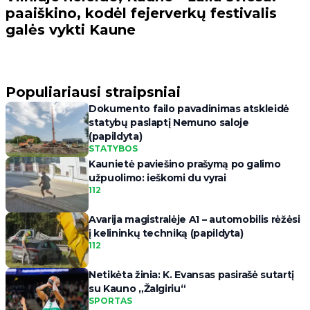
paaiškino, kodėl fejerverkų festivalis
galės vykti Kaune
Populiariausi straipsniai
Dokumento failo pavadinimas atskleidė
statybų paslaptį Nemuno saloje
(papildyta)
STATYBOS
Kaunietė paviešino prašymą po galimo
užpuolimo: ieškomi du vyrai
112
Avarija magistralėje A1 – automobilis rėžėsi
į kelininkų techniką (papildyta)
112
Netikėta žinia: K. Evansas pasirašė sutartį
su Kauno „Žalgiriu“
SPORTAS