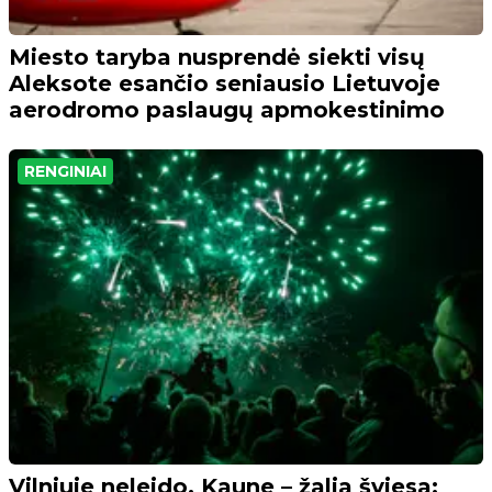
Miesto taryba nusprendė siekti visų
Aleksote esančio seniausio Lietuvoje
aerodromo paslaugų apmokestinimo
RENGINIAI
Vilniuje neleido, Kaune – žalia šviesa: