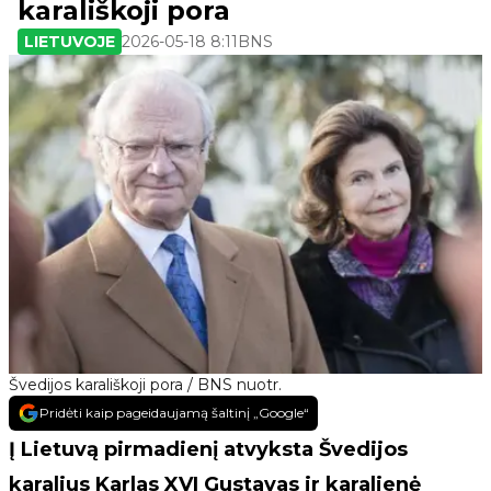
karališkoji pora
LIETUVOJE
2026-05-18 8:11
BNS
Švedijos karališkoji pora / BNS nuotr.
Pridėti kaip pageidaujamą šaltinį „Google“
Į Lietuvą pirmadienį atvyksta Švedijos
karalius Karlas XVI Gustavas ir karalienė