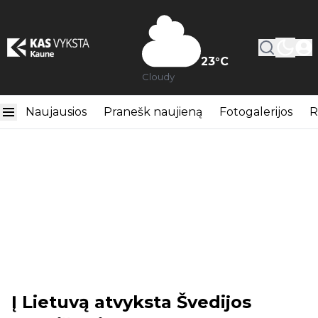
23
°C
Cloudy
Naujausios
Pranešk naujieną
Fotogalerijos
R
Į Lietuvą atvyksta Švedijos