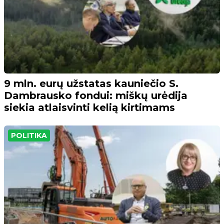
9 mln. eurų užstatas kauniečio S.
Dambrausko fondui: miškų urėdija
siekia atlaisvinti kelią kirtimams
POLITIKA