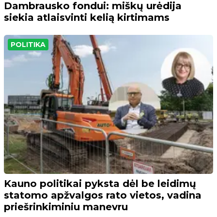
Dambrausko fondui: miškų urėdija
siekia atlaisvinti kelią kirtimams
POLITIKA
Kauno politikai pyksta dėl be leidimų
statomo apžvalgos rato vietos, vadina
priešrinkiminiu manevru