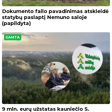
Dokumento failo pavadinimas atskleidė
statybų paslaptį Nemuno saloje
(papildyta)
GAMTA
9 mln. eurų užstatas kauniečio S.