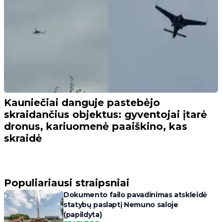
Kauniečiai danguje pastebėjo
skraidančius objektus: gyventojai įtarė
dronus, kariuomenė paaiškino, kas
skraidė
Populiariausi straipsniai
Dokumento failo pavadinimas atskleidė
statybų paslaptį Nemuno saloje
(papildyta)