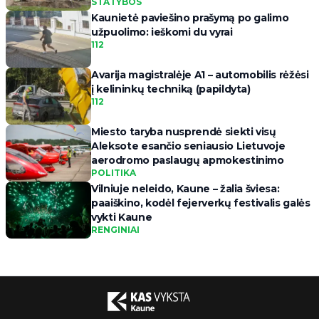
STATYBOS
Kaunietė paviešino prašymą po galimo
užpuolimo: ieškomi du vyrai
112
Avarija magistralėje A1 – automobilis rėžėsi
į kelininkų techniką (papildyta)
112
Miesto taryba nusprendė siekti visų
Aleksote esančio seniausio Lietuvoje
aerodromo paslaugų apmokestinimo
POLITIKA
Vilniuje neleido, Kaune – žalia šviesa:
paaiškino, kodėl fejerverkų festivalis galės
vykti Kaune
RENGINIAI