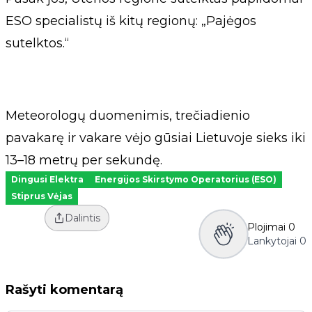
ESO specialistų iš kitų regionų: „Pajėgos
sutelktos.“
Meteorologų duomenimis, trečiadienio
pavakarę ir vakare vėjo gūsiai Lietuvoje sieks iki
13–18 metrų per sekundę.
Dingusi Elektra
Energijos Skirstymo Operatorius (ESO)
Stiprus Vėjas
Dalintis
Plojimai
0
Lankytojai
0
Rašyti komentarą