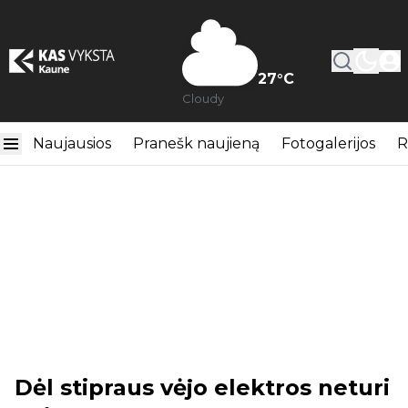
27
°C
Cloudy
Naujausios
Pranešk naujieną
Fotogalerijos
R
Dėl stipraus vėjo elektros neturi