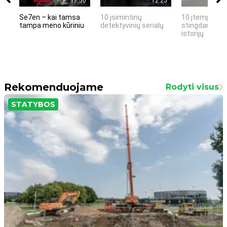
17:50
12:25
Se7en – kai tamsa
10 įsimintinų
10 įtemptų, k
tampa meno kūriniu
detektyvinių serialų
stingdančių k
istorijų
Rekomenduojame
Rodyti visus
STATYBOS