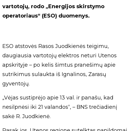
vartotojų, rodo „Energijos skirstymo
operatoriaus“ (ESO) duomenys.
ESO atstovės Rasos Juodkienės teigimu,
daugiausia vartotojų elektros neturi Utenos
apskrityje – po kelis šimtus pranešimų apie
sutrikimus sulaukta iš Ignalinos, Zarasų
gyventojų.
„Vėjas sustiprėjo apie 13 val. ir panašu, kad
nesilpnėsi iki 21 valandos“, – BNS trečiadienį
sakė R. Juodkienė.
Pasak jos, Utenos regione sutelktas papildomai