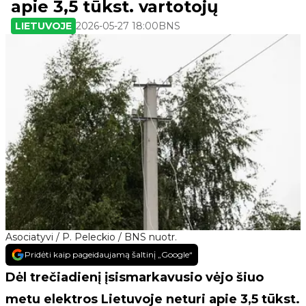
apie 3,5 tūkst. vartotojų
LIETUVOJE
2026-05-27 18:00
BNS
Asociatyvi / P. Peleckio / BNS nuotr.
Pridėti kaip pageidaujamą šaltinį „Google“
Dėl trečiadienį įsismarkavusio vėjo šiuo
metu elektros Lietuvoje neturi apie 3,5 tūkst.