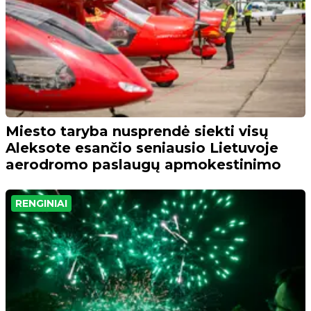
Miesto taryba nusprendė siekti visų
Aleksote esančio seniausio Lietuvoje
aerodromo paslaugų apmokestinimo
RENGINIAI