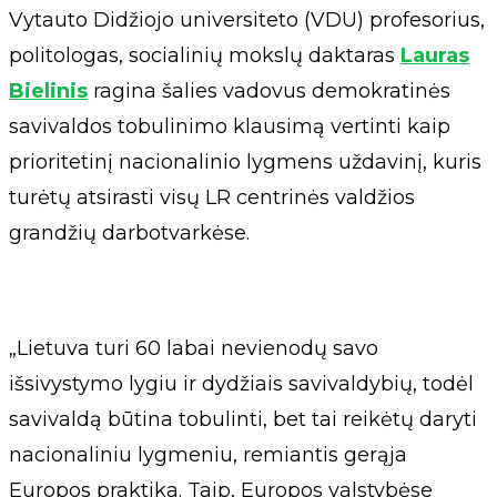
Vytauto Didžiojo universiteto (VDU) profesorius,
politologas, socialinių mokslų daktaras
Lauras
Bielinis
ragina šalies vadovus demokratinės
savivaldos tobulinimo klausimą vertinti kaip
prioritetinį nacionalinio lygmens uždavinį, kuris
turėtų atsirasti visų LR centrinės valdžios
grandžių darbotvarkėse.
„Lietuva turi 60 labai nevienodų savo
išsivystymo lygiu ir dydžiais savivaldybių, todėl
savivaldą būtina tobulinti, bet tai reikėtų daryti
nacionaliniu lygmeniu, remiantis gerąja
Europos praktika. Taip, Europos valstybėse