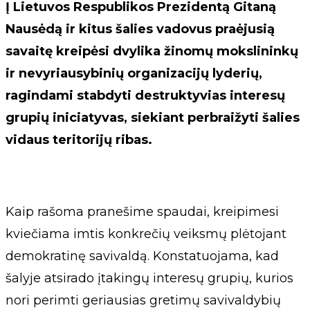
Į Lietuvos Respublikos Prezidentą Gitaną
Nausėdą ir kitus šalies vadovus praėjusią
savaitę kreipėsi dvylika žinomų mokslininkų
ir nevyriausybinių organizacijų lyderių,
ragindami stabdyti destruktyvias interesų
grupių iniciatyvas, siekiant perbraižyti šalies
vidaus teritorijų ribas.
Kaip rašoma pranešime spaudai, kreipimesi
kviečiama imtis konkrečių veiksmų plėtojant
demokratinę savivaldą. Konstatuojama, kad
šalyje atsirado įtakingų interesų grupių, kurios
nori perimti geriausias gretimų savivaldybių