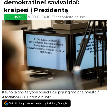
demokratinei savivaldai:
kreipėsi į Prezidentą
LIETUVOJE
2020-01-14 10:23
Kas vyksta Kaune
Kauno rajono tarybos posėdis dėl prijungimo prie miesto /
Asociatyvi / D. Beržinio nuotr.
Pridėti kaip pageidaujamą šaltinį „Google“