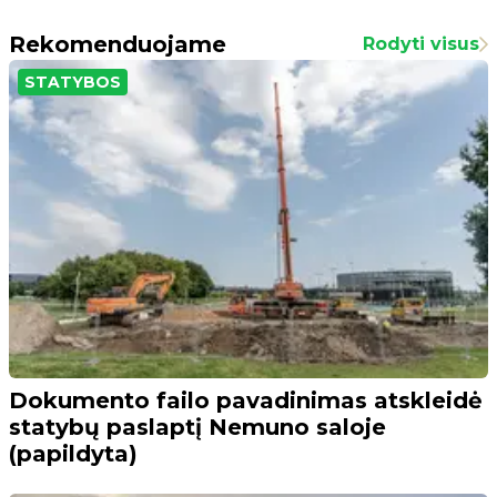
Rekomenduojame
Rodyti visus
STATYBOS
Dokumento failo pavadinimas atskleidė
statybų paslaptį Nemuno saloje
(papildyta)