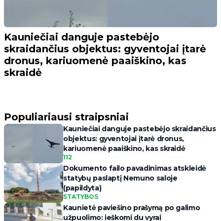
Kauniečiai danguje pastebėjo
skraidančius objektus: gyventojai įtarė
dronus, kariuomenė paaiškino, kas
skraidė
Populiariausi straipsniai
Kauniečiai danguje pastebėjo skraidančius
objektus: gyventojai įtarė dronus,
kariuomenė paaiškino, kas skraidė
112
Dokumento failo pavadinimas atskleidė
statybų paslaptį Nemuno saloje
(papildyta)
STATYBOS
Kaunietė paviešino prašymą po galimo
užpuolimo: ieškomi du vyrai