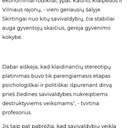
ekonominiai rodikliai, ypač Kauno, Klaipėdos ir
Vilniaus rajonų, - vieni geriausių šalyje.
Skirtingai nuo kitų savivaldybių, čia stabiliai
auga gyventojų skaičius, gerėja gyvenimo
kokybė.
Dabar aiškėja, kad klaidinančių stereotipų
platinimas buvo tik parengiamasis etapas
psichologiškai ir politiškai išpurenant dirvą
prieš žiedines savivaldybes nukreiptiems
destruktyviems veiksmams“, - tvirtina
profesorius.
Jis taip pat pabrėžia, kad savivaldybių veikla