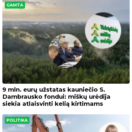
GAMTA
9 mln. eurų užstatas kauniečio S.
Dambrausko fondui: miškų urėdija
siekia atlaisvinti kelią kirtimams
POLITIKA