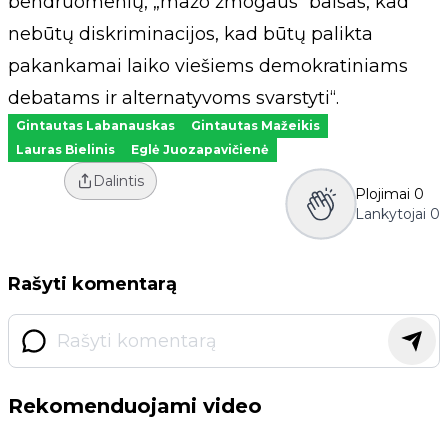
bendruomenių, „mažo žmogaus“ balsas, kad
nebūtų diskriminacijos, kad būtų palikta
pakankamai laiko viešiems demokratiniams
debatams ir alternatyvoms svarstyti“.
Gintautas Labanauskas
Gintautas Mažeikis
Lauras Bielinis
Eglė Juozapavičienė
Dalintis
Plojimai
0
Lankytojai
0
Rašyti komentarą
Rekomenduojami video