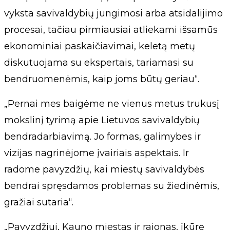
vyksta savivaldybių jungimosi arba atsidalijimo
procesai, tačiau pirmiausiai atliekami išsamūs
ekonominiai paskaičiavimai, keletą metų
diskutuojama su ekspertais, tariamasi su
bendruomenėmis, kaip joms būtų geriau“.
„Pernai mes baigėme ne vienus metus trukusį
mokslinį tyrimą apie Lietuvos savivaldybių
bendradarbiavimą. Jo formas, galimybes ir
vizijas nagrinėjome įvairiais aspektais. Ir
radome pavyzdžių, kai miestų savivaldybės
bendrai spręsdamos problemas su žiedinėmis,
gražiai sutaria“.
„Pavyzdžiui, Kauno miestas ir rajonas, įkūrę