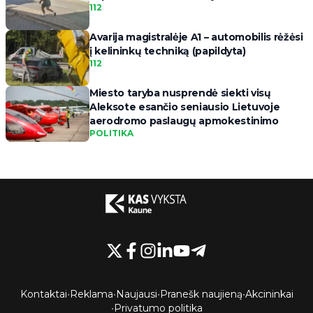
112
Avarija magistralėje A1 – automobilis rėžėsi
į kelininkų techniką (papildyta)
112
Miesto taryba nusprendė siekti visų
Aleksote esančio seniausio Lietuvoje
aerodromo paslaugų apmokestinimo
POLITIKA
Kontaktai
•
Reklama
•
Naujausi
•
Pranešk naujieną
•
Akcininkai
•
Privatumo politika