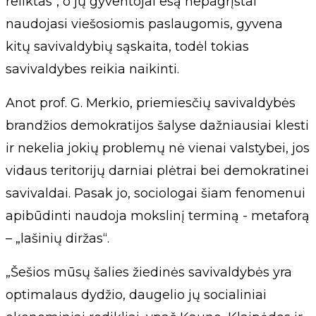
reliktas“, o jų gyventojai esą nepagrįstai
naudojasi viešosiomis paslaugomis, gyvena
kitų savivaldybių sąskaita, todėl tokias
savivaldybes reikia naikinti.
Anot prof. G. Merkio, priemiesčių savivaldybės
brandžios demokratijos šalyse dažniausiai klesti
ir nekelia jokių problemų nė vienai valstybei, jos
vidaus teritorijų darniai plėtrai bei demokratinei
savivaldai. Pasak jo, sociologai šiam fenomenui
apibūdinti naudoja mokslinį terminą - metaforą
– „lašinių diržas“.
„Šešios mūsų šalies žiedinės savivaldybės yra
optimalaus dydžio, daugelio jų socialiniai