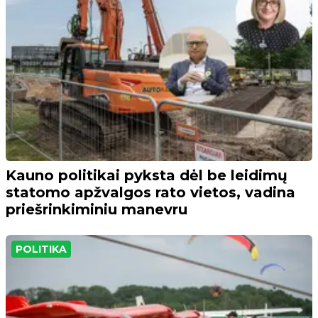
Kauno politikai pyksta dėl be leidimų
statomo apžvalgos rato vietos, vadina
priešrinkiminiu manevru
POLITIKA