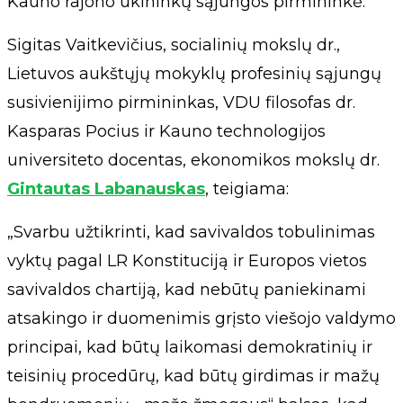
Kauno rajono ūkininkų sąjungos pirmininkė.
Sigitas Vaitkevičius, socialinių mokslų dr.,
Lietuvos aukštųjų mokyklų profesinių sąjungų
susivienijimo pirmininkas, VDU filosofas dr.
Kasparas Pocius ir Kauno technologijos
universiteto docentas, ekonomikos mokslų dr.
Gintautas Labanauskas
, teigiama:
„Svarbu užtikrinti, kad savivaldos tobulinimas
vyktų pagal LR Konstituciją ir Europos vietos
savivaldos chartiją, kad nebūtų paniekinami
atsakingo ir duomenimis grįsto viešojo valdymo
principai, kad būtų laikomasi demokratinių ir
teisinių procedūrų, kad būtų girdimas ir mažų