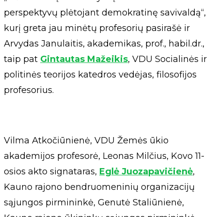
perspektyvų plėtojant demokratinę savivaldą“,
kurį greta jau minėtų profesorių pasirašė ir
Arvydas Janulaitis, akademikas, prof., habil.dr.,
taip pat
Gintautas Mažeikis
, VDU Socialinės ir
politinės teorijos katedros vedėjas, filosofijos
profesorius.
Vilma Atkočiūnienė, VDU Žemės ūkio
akademijos profesorė, Leonas Milčius, Kovo 11-
osios akto signataras,
Eglė Juozapavičienė
,
Kauno rajono bendruomeninių organizacijų
sąjungos pirmininkė, Genutė Staliūnienė,