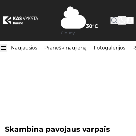
30
°C
Cloudy
Naujausios
Pranešk naujieną
Fotogalerijos
R
Skambina pavojaus varpais