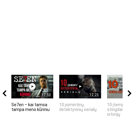
17:50
12:25
Se7en – kai tamsa
10 įsimintinų
10 įtemptų, k
tampa meno kūriniu
detektyvinių serialų
stingdančių k
istorijų