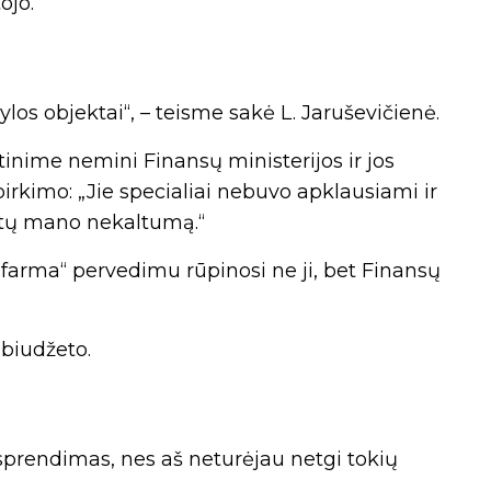
ojo.
los objektai“, – teisme sakė L. Jaruševičienė.
ltinime nemini Finansų ministerijos ir jos
 pirkimo: „Jie specialiai nebuvo apklausiami ir
tintų mano nekaltumą.“
ofarma“ pervedimu rūpinosi ne ji, bet Finansų
 biudžeto.
 sprendimas, nes aš neturėjau netgi tokių