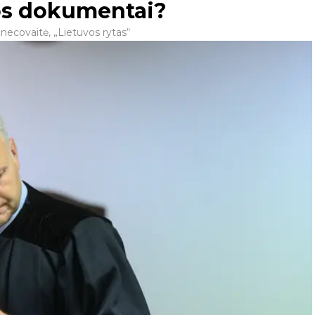
los dokumentai?
necovaitė, „Lietuvos rytas“