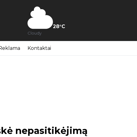
28
°C
Cloudy
Reklama
Kontaktai
škė nepasitikėjimą