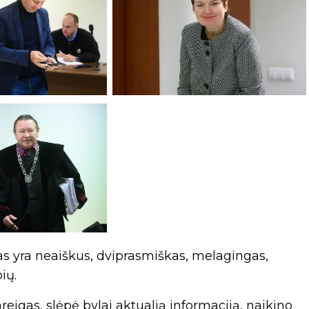
mas yra neaiškus, dviprasmiškas, melagingas,
ių.
eigas, slėpė bylai aktualią informaciją, naikino