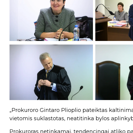
„Prokuroro Gintaro Plioplio pateiktas kaltini
vietomis suklastotas, neatitinka bylos aplinkyb
Prokuroras netinkamai, tendencingai atliko par