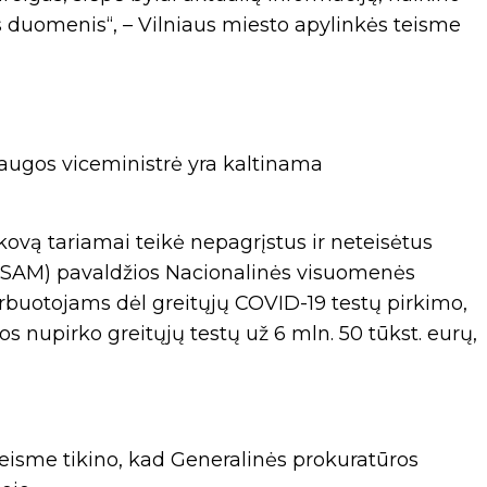
s duomenis“, – Vilniaus miesto apylinkės teisme
saugos viceministrė yra kaltinama
ovą tariamai teikė nepagrįstus ir neteisėtus
 (SAM) pavaldžios Nacionalinės visuomenės
darbuotojams dėl greitųjų COVID-19 testų pirkimo,
s nupirko greitųjų testų už 6 mln. 50 tūkst. eurų,
teisme tikino, kad Generalinės prokuratūros