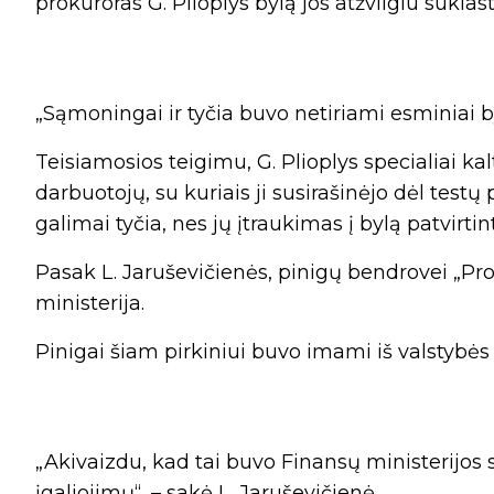
prokuroras G. Plioplys bylą jos atžvilgiu suklast
„Sąmoningai ir tyčia buvo netiriami esminiai by
Teisiamosios teigimu, G. Plioplys specialiai ka
darbuotojų, su kuriais ji susirašinėjo dėl testų
galimai tyčia, nes jų įtraukimas į bylą patvir
Pasak L. Jaruševičienės, pinigų bendrovei „Pr
ministerija.
Pinigai šiam pirkiniui buvo imami iš valstybės
„Akivaizdu, kad tai buvo Finansų ministerijos
įgaliojimų“, – sakė L. Jaruševičienė.