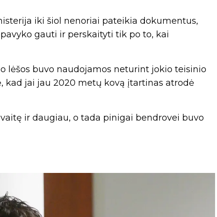
isterija iki šiol nenoriai pateikia dokumentus,
pavyko gauti ir perskaityti tik po to, kai
do lėšos buvo naudojamos neturint jokio teisinio
ė, kad jai jau 2020 metų kovą įtartinas atrodė
vaitę ir daugiau, o tada pinigai bendrovei buvo