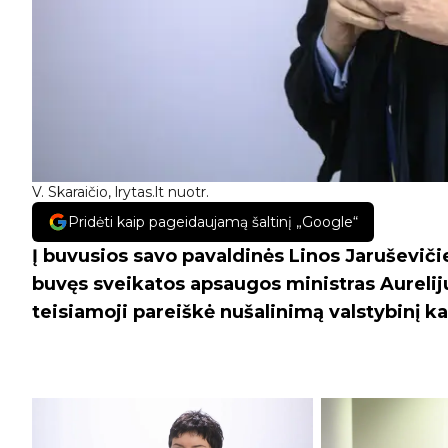
V. Skaraičio, lrytas.lt nuotr.
Pridėti kaip pageidaujamą šaltinį „Google“
Į buvusios savo pavaldinės Linos Jaruševiči
buvęs sveikatos apsaugos ministras Aureliju
teisiamoji pareiškė nušalinimą valstybinį k