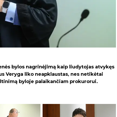
enės bylos nagrinėjimą kaip liudytojas atvykęs
s Veryga liko neapklaustas, nes netikėtai
altinimą byloje palaikančiam prokurorui.