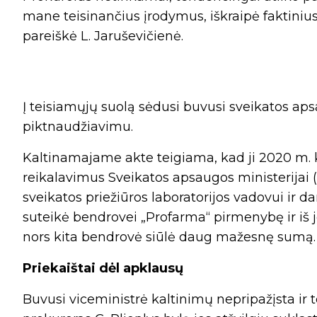
mane teisinančius įrodymus, iškraipė faktiniu
pareiškė L. Jaruševičienė.
Į teisiamųjų suolą sėdusi buvusi sveikatos ap
piktnaudžiavimu.
Kaltinamajame akte teigiama, kad ji 2020 m. k
reikalavimus Sveikatos apsaugos ministerijai
sveikatos priežiūros laboratorijos vadovui ir 
suteikė bendrovei „Profarma“ pirmenybę ir iš jo
nors kita bendrovė siūlė daug mažesnę sumą.
Priekaištai dėl apklausų
Buvusi viceministrė kaltinimų nepripažįsta ir 