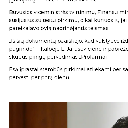
Buvusios viceministrės tvirtinimu, Finansų min
susijusius su testų pirkimu, o kai kuriuos jų jai 
pareikalavo bylą nagrinėjantis teismas.
„Iš šių dokumentų paaiškėjo, kad valstybės iž
pagrindo“, – kalbėjo L. Jaruševičienė ir pabrėž
skubus pinigų pervedimas „Profarmai“.
Esą įprastai stambūs pirkimai atliekami per sa
pervesti per porą dienų.