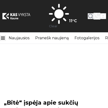
11
°C
Clear
Naujausios
Pranešk naujieną
Fotogalerijos
R
„Bitė“ įspėja apie sukčių