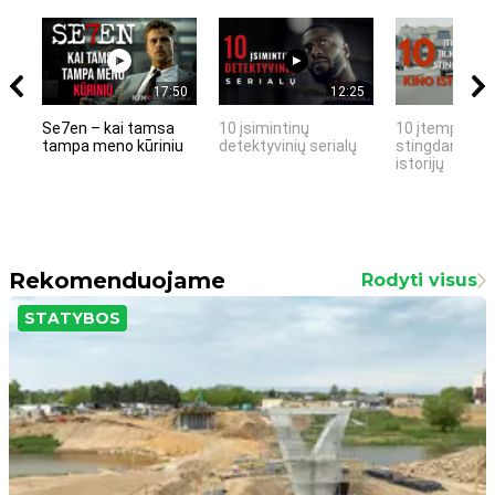
17:50
12:25
Se7en – kai tamsa
10 įsimintinų
10 įtemptų, k
tampa meno kūriniu
detektyvinių serialų
stingdančių k
istorijų
Rekomenduojame
Rodyti visus
STATYBOS