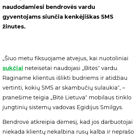
naudodamiesi bendrovės vardu
gyventojams siunčia kenkėjiškas SMS
žinutes.
„Šiuo metu fiksuojame atvejus, kai nuotoliniai
sukčiai
neteisėtai naudojasi „Bitės“ vardu.
Raginame klientus išlikti budriems ir atidžiau
vertinti, kokių SMS ar skambučių sulaukia“, –
pranešime teigia „Bitė Lietuva“ mobilaus tinklo
jungtinių sistemų vadovas Egidijus Smilgys.
Bendrovė atkreipia dėmesį, kad jos darbuotojai
niekada klientų nekalbina rusų kalba ir neprašo