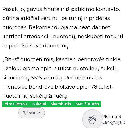
Pasak jo, gavus žinutę ir iš patikimo kontakto,
būtina atidžiai vertinti jos turinį ir pridėtas
nuorodas. Rekomenduojama neatidarinėti
įtartinai atrodančių nuorodų, neskubėti mokėti
ar pateikti savo duomenų.
„Bitės“ duomenimis, kasdien bendrovės tinkle
užblokuojama apie 2 tūkst. nuotolinių sukčių
siunčiamų SMS žinučių. Per pirmus tris
mėnesius bendrovė blokavo apie 178 tūkst.
nuotolinių sukčių žinučių.
Bitė Lietuva
Sukčiai
Skambutis
SMS Žinutės
Dalintis
Plojimai
3
Lankytojai
3