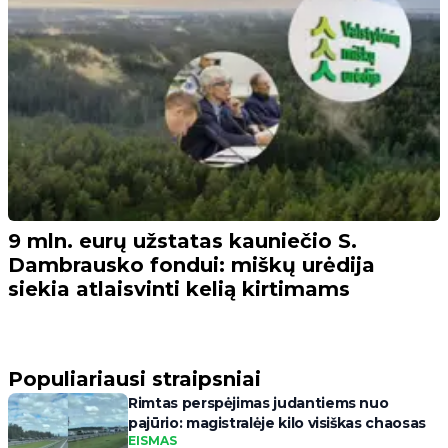
9 mln. eurų užstatas kauniečio S.
Dambrausko fondui: miškų urėdija
siekia atlaisvinti kelią kirtimams
Populiariausi straipsniai
Rimtas perspėjimas judantiems nuo
pajūrio: magistralėje kilo visiškas chaosas
EISMAS