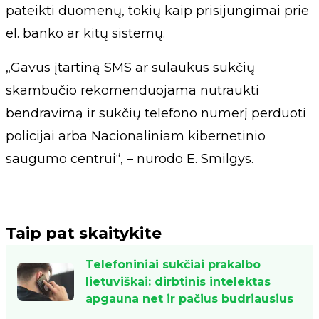
pateikti duomenų, tokių kaip prisijungimai prie
el. banko ar kitų sistemų.
„Gavus įtartiną SMS ar sulaukus sukčių
skambučio rekomenduojama nutraukti
bendravimą ir sukčių telefono numerį perduoti
policijai arba Nacionaliniam kibernetinio
saugumo centrui“, – nurodo E. Smilgys.
Taip pat skaitykite
Telefoniniai sukčiai prakalbo
lietuviškai: dirbtinis intelektas
apgauna net ir pačius budriausius