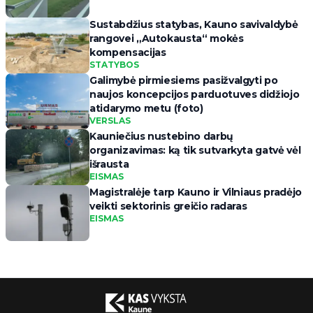
Sustabdžius statybas, Kauno savivaldybė
rangovei „Autokausta“ mokės
kompensacijas
STATYBOS
Galimybė pirmiesiems pasižvalgyti po
naujos koncepcijos parduotuves didžiojo
atidarymo metu (foto)
VERSLAS
Kauniečius nustebino darbų
organizavimas: ką tik sutvarkyta gatvė vėl
išrausta
EISMAS
Magistralėje tarp Kauno ir Vilniaus pradėjo
veikti sektorinis greičio radaras
EISMAS