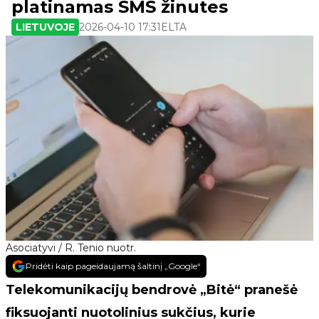
platinamas SMS žinutes
LIETUVOJE
2026-04-10 17:31
ELTA
Asociatyvi / R. Tenio nuotr.
Pridėti kaip pageidaujamą šaltinį „Google“
Telekomunikacijų bendrovė „Bitė“ pranešė
fiksuojanti nuotolinius sukčius, kurie