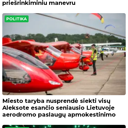
priešrinkiminiu manevru
POLITIKA
Miesto taryba nusprendė siekti visų
Aleksote esančio seniausio Lietuvoje
aerodromo paslaugų apmokestinimo