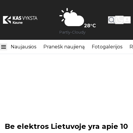
28
°C
Partly-Cloudy
Naujausios
Pranešk naujieną
Fotogalerijos
R
Be elektros Lietuvoje yra apie 10