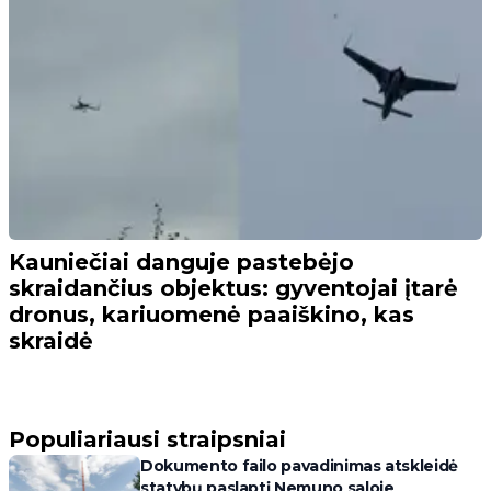
Kauniečiai danguje pastebėjo
skraidančius objektus: gyventojai įtarė
dronus, kariuomenė paaiškino, kas
skraidė
Populiariausi straipsniai
Dokumento failo pavadinimas atskleidė
statybų paslaptį Nemuno saloje