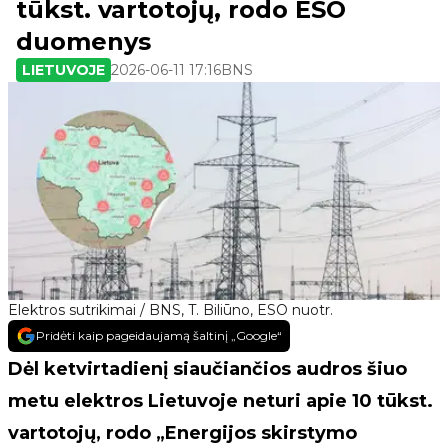
tūkst. vartotojų, rodo ESO
duomenys
LIETUVOJE
2026-06-11 17:16
BNS
Elektros sutrikimai / BNS, T. Biliūno, ESO nuotr.
Pridėti kaip pageidaujamą šaltinį „Google“
Dėl ketvirtadienį siaučiančios audros šiuo
metu elektros Lietuvoje neturi apie 10 tūkst.
vartotojų, rodo „Energijos skirstymo