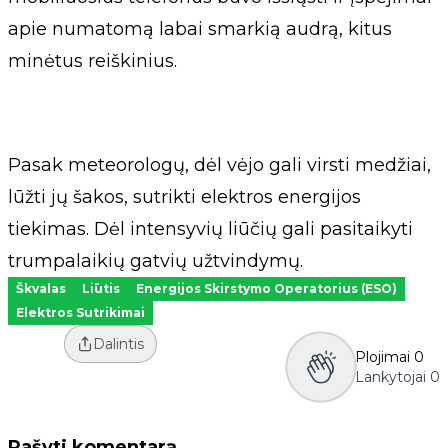
apie numatomą labai smarkią audrą, kitus
minėtus reiškinius.
Pasak meteorologų, dėl vėjo gali virsti medžiai,
lūžti jų šakos, sutrikti elektros energijos
tiekimas. Dėl intensyvių liūčių gali pasitaikyti
trumpalaikių gatvių užtvindymų.
Škvalas
Liūtis
Energijos Skirstymo Operatorius (ESO)
Elektros Sutrikimai
Dalintis
Plojimai
0
Lankytojai
0
Rašyti komentarą