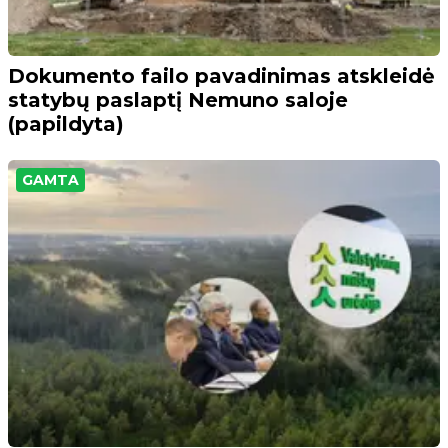
Dokumento failo pavadinimas atskleidė
statybų paslaptį Nemuno saloje
(papildyta)
GAMTA