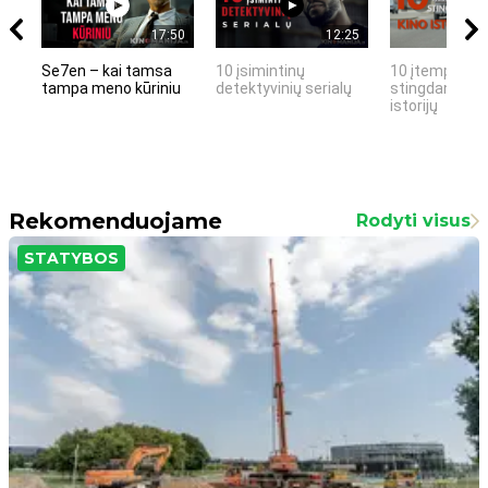
17:50
12:25
Se7en – kai tamsa
10 įsimintinų
10 įtemptų, k
tampa meno kūriniu
detektyvinių serialų
stingdančių k
istorijų
Rekomenduojame
Rodyti visus
STATYBOS