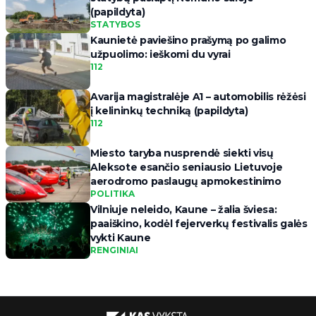
(papildyta)
STATYBOS
Kaunietė paviešino prašymą po galimo
užpuolimo: ieškomi du vyrai
112
Avarija magistralėje A1 – automobilis rėžėsi
į kelininkų techniką (papildyta)
112
Miesto taryba nusprendė siekti visų
Aleksote esančio seniausio Lietuvoje
aerodromo paslaugų apmokestinimo
POLITIKA
Vilniuje neleido, Kaune – žalia šviesa:
paaiškino, kodėl fejerverkų festivalis galės
vykti Kaune
RENGINIAI