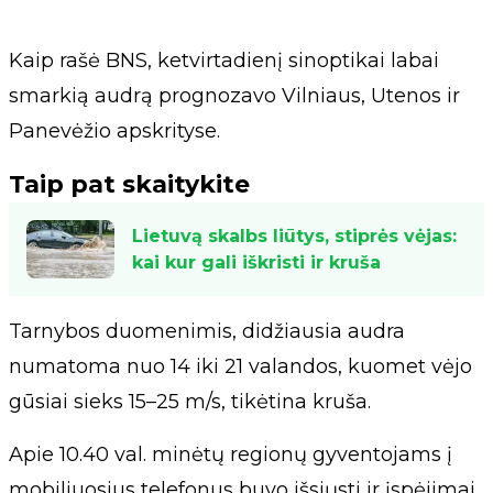
Kaip rašė BNS, ketvirtadienį sinoptikai labai
smarkią audrą prognozavo Vilniaus, Utenos ir
Panevėžio apskrityse.
Taip pat skaitykite
Lietuvą skalbs liūtys, stiprės vėjas:
kai kur gali iškristi ir kruša
Tarnybos duomenimis, didžiausia audra
numatoma nuo 14 iki 21 valandos, kuomet vėjo
gūsiai sieks 15–25 m/s, tikėtina kruša.
Apie 10.40 val. minėtų regionų gyventojams į
mobiliuosius telefonus buvo išsiųsti ir įspėjimai