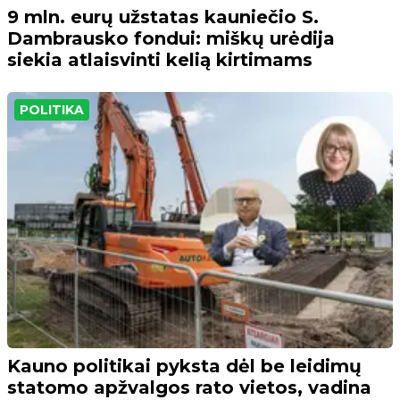
9 mln. eurų užstatas kauniečio S.
Dambrausko fondui: miškų urėdija
siekia atlaisvinti kelią kirtimams
POLITIKA
Kauno politikai pyksta dėl be leidimų
statomo apžvalgos rato vietos, vadina