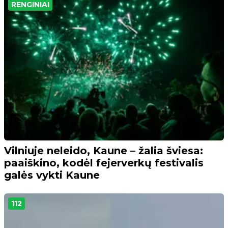
RENGINIAI
Vilniuje neleido, Kaune – žalia šviesa:
paaiškino, kodėl fejerverkų festivalis
galės vykti Kaune
112