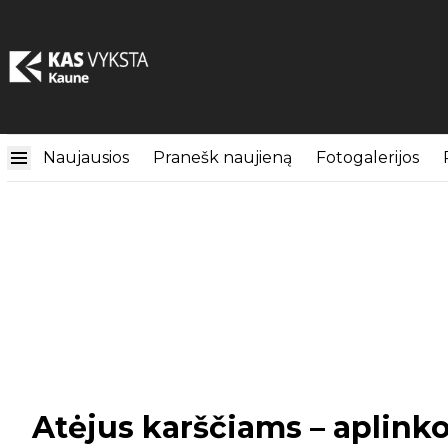
Naujausios
Pranešk naujieną
Fotogalerijos
Atėjus karščiams – aplink