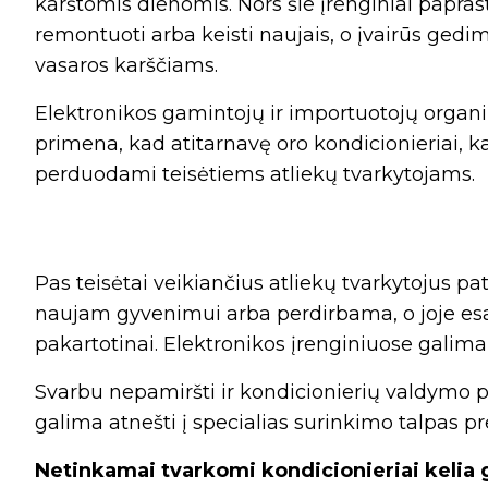
karštomis dienomis. Nors šie įrenginiai paprast
remontuoti arba keisti naujais, o įvairūs gedi
vasaros karščiams.
Elektronikos gamintojų ir importuotojų organi
primena, kad atitarnavę oro kondicionieriai, kai
perduodami teisėtiems atliekų tvarkytojams.
Pas teisėtai veikiančius atliekų tvarkytojus p
naujam gyvenimui arba perdirbama, o joje es
pakartotinai. Elektronikos įrenginiuose galima
Svarbu nepamiršti ir kondicionierių valdymo p
galima atnešti į specialias surinkimo talpas pr
Netinkamai tvarkomi kondicionieriai kelia 