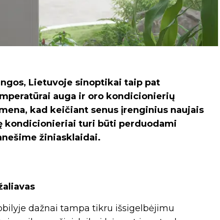
angos, Lietuvoje sinoptikai taip pat
emperatūrai auga ir oro kondicionierių
mena, kad keičiant senus įrenginius naujais
 kondicionieriai turi būti perduodami
anešime žiniasklaidai.
žaliavas
bilyje dažnai tampa tikru išsigelbėjimu