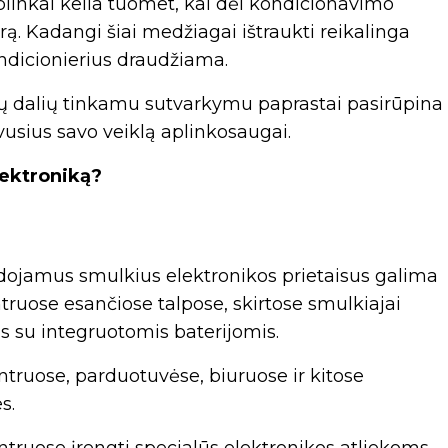
linkai kelia tuomet, kai dėl kondicionavimo
. Kadangi šiai medžiagai ištraukti reikalinga
ondicionierius draudžiama.
jų dalių tinkamu sutvarkymu paprastai pasirūpina
avusius savo veiklą aplinkosaugai.
lektroniką?
dojamus smulkius elektronikos prietaisus galima
truose esančiose talpose, skirtose smulkiajai
sus su integruotomis baterijomis.
entruose, parduotuvėse, biuruose ir kitose
s.