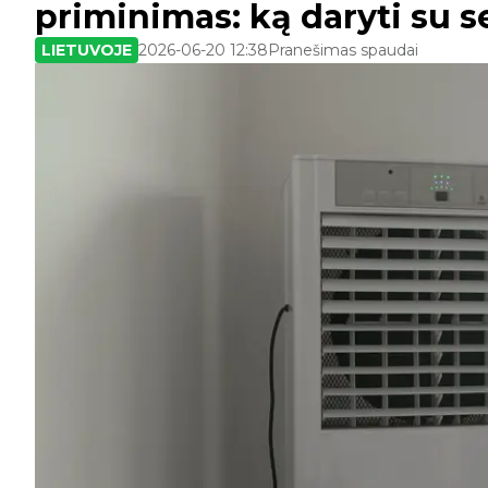
priminimas: ką daryti su s
LIETUVOJE
2026-06-20 12:38
Pranešimas spaudai