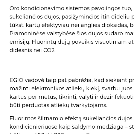
Oro kondicionavimo sistemos pavojingos tuo, 
sukeliančios dujos, pasižyminčios itin dideliu p
tūkst. kartų efektyviau nei anglies dioksidas, b
Pramoninėse valstybėse šios dujos sudaro mažd
emisijų. Fluorintų dujų poveikis visuotiniam at
didesnis nei CO2.
EGIO vadovė taip pat pabrėžia, kad siekiant pra
mažinti elektronikos atliekų kiekį, svarbu juos 
kartus per metus, tikrinti, valyti ir dezinfekuot
būti perduotas atliekų tvarkytojams.
Fluorintos šiltnamio efektą sukeliančios dujo
kondicionieriuose kaip šaldymo medžiaga – s