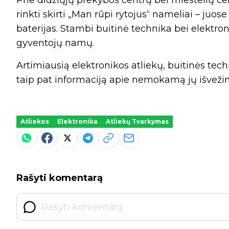
Prie didžiųjų prekybos centrų bei miestelių ce
rinkti skirti „Man rūpi rytojus“ nameliai – juos
baterijas. Stambi buitinė technika bei elektron
gyventojų namų.
Artimiausią elektronikos atliekų, buitinės tec
taip pat informaciją apie nemokamą jų išveži
Atliekos
Elektronika
Atliekų Tvarkymas
Rašyti komentarą