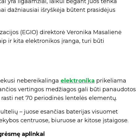
ai yra ilgaamžiai, laikui bėgant juos tenka
mai dažniausiai išryškėja būtent prasidėjus
zacijos (EGIO) direktorė Veronika Masalienė
p ir kita elektronikos įranga, turi būti
atekusi nebereikalinga
elektronika
prikeliama
ančios vertingos medžiagos gali būti panaudotos
 rasti net 70 periodinės lentelės elementų.
ultelių – juose esančias baterijas visuomet
ekybos centruose, biuruose ar kitose įstaigose.
grėsmę aplinkai