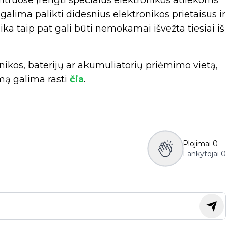
ntruose įrengti specialūs elektronikos atliekoms
e galima palikti didesnius elektronikos prietaisus ir
ika taip pat gali būti nemokamai išvežta tiesiai iš
hnikos, baterijų ar akumuliatorių priėmimo vietą,
mą galima rasti
čia
.
Plojimai
0
Lankytojai
0