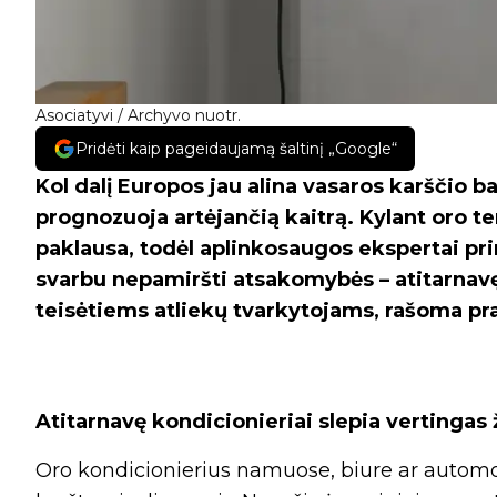
Asociatyvi / Archyvo nuotr.
Pridėti kaip pageidaujamą šaltinį „Google“
Kol dalį Europos jau alina vasaros karščio b
prognozuoja artėjančią kaitrą. Kylant oro t
paklausa, todėl aplinkosaugos ekspertai pri
svarbu nepamiršti atsakomybės – atitarnavę
teisėtiems atliekų tvarkytojams, rašoma pr
Atitarnavę kondicionieriai slepia vertingas 
Oro kondicionierius namuose, biure ar automo