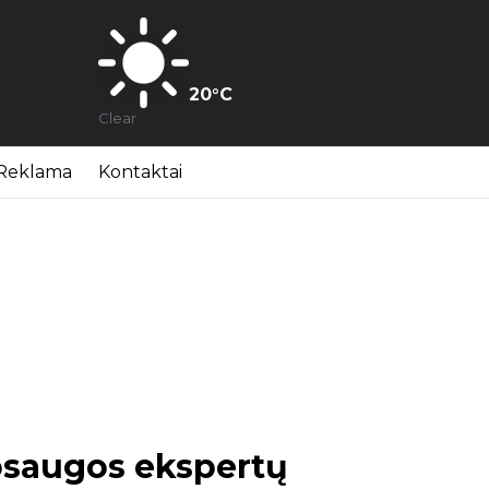
20
°C
Clear
Reklama
Kontaktai
osaugos ekspertų