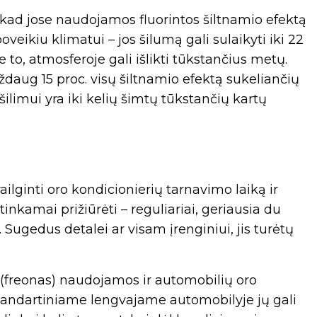
kad jose naudojamos fluorintos šiltnamio efektą
oveikiu klimatui – jos šilumą gali sulaikyti iki 22
e to, atmosferoje gali išlikti tūkstančius metų.
aug 15 proc. visų šiltnamio efektą sukeliančių
šilimui yra iki kelių šimtų tūkstančių kartų
ilginti oro kondicionierių tarnavimo laiką ir
tinkamai prižiūrėti – reguliariai, geriausia du
i. Sugedus detalei ar visam įrenginiui, jis turėtų
s (freonas) naudojamos ir automobilių oro
tandartiniame lengvajame automobilyje jų gali