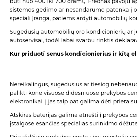
būti nuo 400 iki 700 gramų. Freonas pavojų ap
sistemos gedimo ar nesandarumo patenka į orą
speciali įranga, patiems ardyti automobilių k
Sugedusių automobilių oro kondicionierių ar 
autoservisai, todėl labai svarbu rinktis deklar
Kur priduoti senus kondicionierius ir kitą e
Nereikalingus, sugedusius ar tiesiog nebenau
palikti kone visuose didesniuose prekybos cen
elektronikai. Į jas taip pat galima dėti prietai
Atskiras baterijas galima atnešti į prekybos c
įstaigose esančias specialias surinkimo dėžute