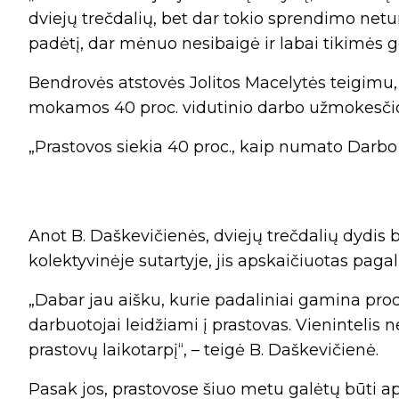
dviejų trečdalių, bet dar tokio sprendimo netu
padėtį, dar mėnuo nesibaigė ir labai tikimės
Bendrovės atstovės Jolitos Macelytės teigimu
mokamos 40 proc. vidutinio darbo užmokesčio
„Prastovos siekia 40 proc., kaip numato Darbo
Anot B. Daškevičienės, dviejų trečdalių dydis b
kolektyvinėje sutartyje, jis apskaičiuotas paga
„Dabar jau aišku, kurie padaliniai gamina produ
darbuotojai leidžiami į prastovas. Vieninteli
prastovų laikotarpį“, – teigė B. Daškevičienė.
Pasak jos, prastovose šiuo metu galėtų būti ap