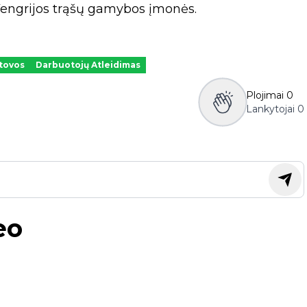
 Vengrijos trąšų gamybos įmonės.
tovos
Darbuotojų Atleidimas
Plojimai
0
Lankytojai
0
eo