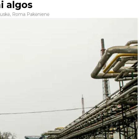
i algos
lauskė, Roma Pakėnienė