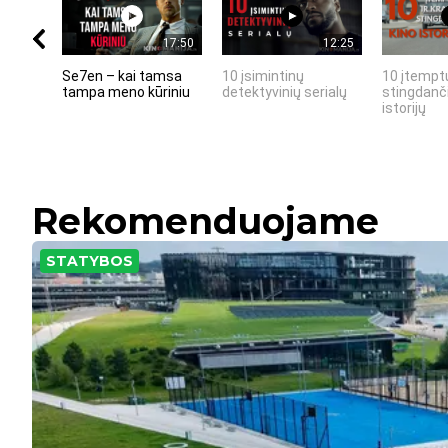
17:50
12:25
Se7en – kai tamsa
10 įsimintinų
10 įtemptų
tampa meno kūriniu
detektyvinių serialų
stingdanči
istorijų
Rekomenduojame
STATYBOS