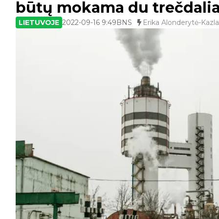
būtų mokama du trečdalia
LIETUVOJE
2022-09-16 9:49
BNS
Erika Alonderytė-Kaz