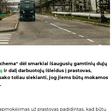
chema“ dėl smarkiai išaugusių gamtinių dujų
lą
ir dalį darbuotojų išleidus į prastovas,
sako toliau siekianti, jog jiems būtų mokamos
.
ų apmokėjimas už prastovas padidintas, kad būtų