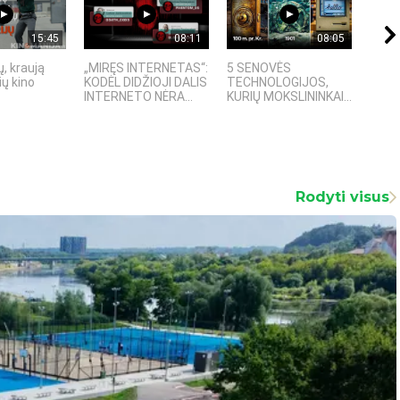
15:45
08:11
08:05
, kraują
„MIRĘS INTERNETAS“:
5 SENOVĖS
„Sost
ų kino
KODĖL DIDŽIOJI DALIS
TECHNOLOGIJOS,
įspū
INTERNETO NĖRA...
KURIŲ MOKSLININKAI...
fanta
Rodyti visus