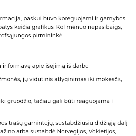
ormacija, paskui buvo koreguojami ir gamybos
 patys keičia grafikus. Kol mėnuo nepasibaigs,
profsąjungos pirmininkė.
ra informavę apie išėjimą iš darbo.
monės, jų vidutinis atlyginimas iki mokesčių
ki gruodžio, tačiau gali būti reaguojama į
os trąšų gamintojų, sustabdžiusių didžiąją dalį
ino arba sustabdė Norvegijos, Vokietijos,