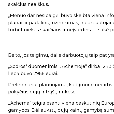
skaičius neaiškus.
„Mėnuo dar nesibaigė, buvo skelbta viena inf
planai, ir padalinių užimtumas, ir darbuotojai
turbūt niekas skaičiaus ir neįvardins“, – sakė 
Be to, jos teigimu, dalis darbuotojų taip pat y
„Sodros“ duomenimis, „Achemoje“ dirba 1243 ž
liepą buvo 2966 eurai.
Preliminariai planuojama, kad įmonė nedirbs i
pokyčius dujų ir trąšų rinkose.
„Achema“ teigia esanti viena paskutinių Europ
gamybos. Dėl aukštų dujų kainų gamybą sumaž