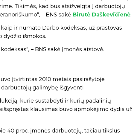
rime. Tikimės, kad bus atsižvelgta į darbuotojų
 geranoriškumo“, – BNS sakė
Birutė Daškevičienė
.
, kaip ir numato Darbo kodeksas, už prastovas
 dydžio išmokos.
 kodeksas“, – BNS sakė įmonės atstovė.
uvo įtvirtintas 2010 metais pasirašytoje
l darbuotojų galimybę išgyventi.
kciją, kurie sustabdyti ir kurių padalinių
s neišspręstas klausimas buvo apmokėjimo dydis už
ie 40 proc. įmonės darbuotojų, tačiau tikslus