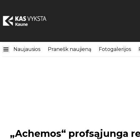
Naujausios
Pranešk naujieną
Fotogalerijos
„Achemos“ profsąjunga rei