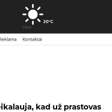
20
°C
Clear
Reklama
Kontaktai
kalauja, kad už prastovas