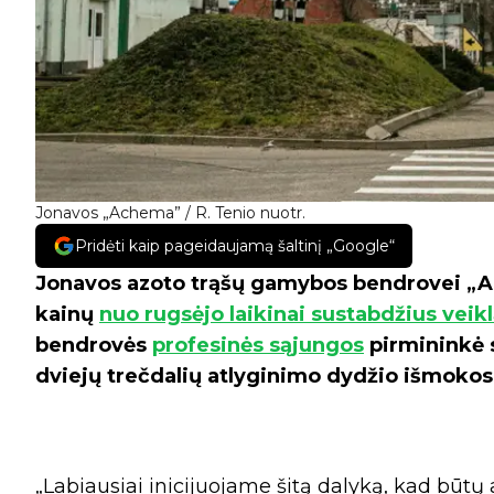
Jonavos „Achema” / R. Tenio nuotr.
Pridėti kaip pageidaujamą šaltinį „Google“
Jonavos azoto trąšų gamybos bendrovei „A
kainų
nuo rugsėjo laikinai sustabdžius veik
bendrovės
profesinės sąjungos
pirmininkė 
dviejų trečdalių atlyginimo dydžio išmokos
„Labiausiai inicijuojame šitą dalyką, kad būt