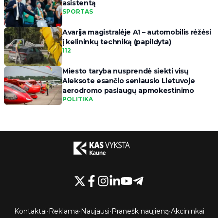
asistentą
SPORTAS
Avarija magistralėje A1 – automobilis rėžėsi
į kelininkų techniką (papildyta)
112
Miesto taryba nusprendė siekti visų
Aleksote esančio seniausio Lietuvoje
aerodromo paslaugų apmokestinimo
POLITIKA
Kontaktai
•
Reklama
•
Naujausi
•
Pranešk naujieną
•
Akcininkai