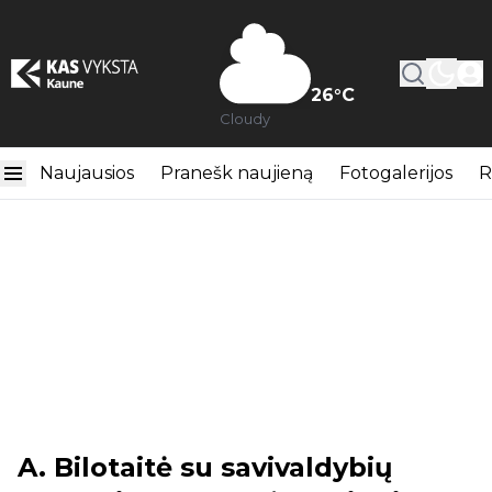
26
°C
Cloudy
Naujausios
Pranešk naujieną
Fotogalerijos
R
A. Bilotaitė su savivaldybių