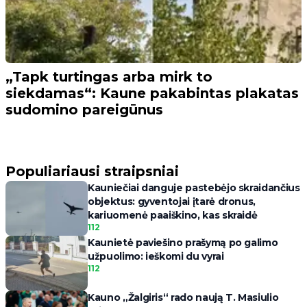
„Tapk turtingas arba mirk to
siekdamas“: Kaune pakabintas plakatas
sudomino pareigūnus
Populiariausi straipsniai
Kauniečiai danguje pastebėjo skraidančius
objektus: gyventojai įtarė dronus,
kariuomenė paaiškino, kas skraidė
112
Kaunietė paviešino prašymą po galimo
užpuolimo: ieškomi du vyrai
112
Kauno „Žalgiris“ rado naują T. Masiulio