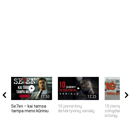
17:50
12:25
Se7en – kai tamsa
10 įsimintinų
10 įtemptų, k
tampa meno kūriniu
detektyvinių serialų
stingdančių k
istorijų