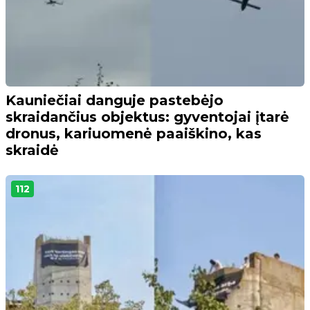
Kauniečiai danguje pastebėjo
skraidančius objektus: gyventojai įtarė
dronus, kariuomenė paaiškino, kas
skraidė
112