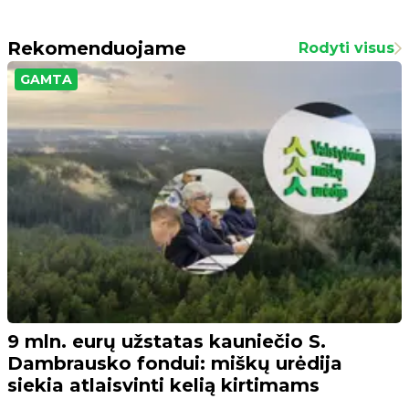
Rekomenduojame
Rodyti visus
GAMTA
9 mln. eurų užstatas kauniečio S.
Dambrausko fondui: miškų urėdija
siekia atlaisvinti kelią kirtimams