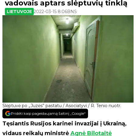
vadovais aptars slėptuvių tinklą
LIETUVOJE
2022-03-15 8:06
BNS
Slėptuvė po „Juzės” pastatu / Asociatyvi / R. Tenio nuotr.
Pridėti kaip pageidaujamą šaltinį „Google“
Tęsiantis Rusijos karinei invazijai į Ukrainą,
vidaus reikalų ministrė
Agnė Bilotaitė