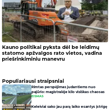
Kauno politikai pyksta dėl be leidimų
statomo apžvalgos rato vietos, vadina
priešrinkiminiu manevru
Populiariausi straipsniai
Rimtas perspėjimas judantiems nuo
pajūrio: magistralėje kilo visiškas chaosas
EISMAS
Keleiviai sako jau parą laiko esantys įstrigę