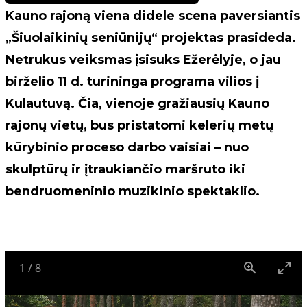
Kauno rajoną viena didele scena paversiantis
„Šiuolaikinių seniūnijų“ projektas prasideda.
Netrukus veiksmas įsisuks Ežerėlyje, o jau
birželio 11 d. turininga programa vilios į
Kulautuvą. Čia, vienoje gražiausių Kauno
rajonų vietų, bus pristatomi kelerių metų
kūrybinio proceso darbo vaisiai – nuo
skulptūrų ir įtraukiančio maršruto iki
bendruomeninio muzikinio spektaklio.
1
/
8