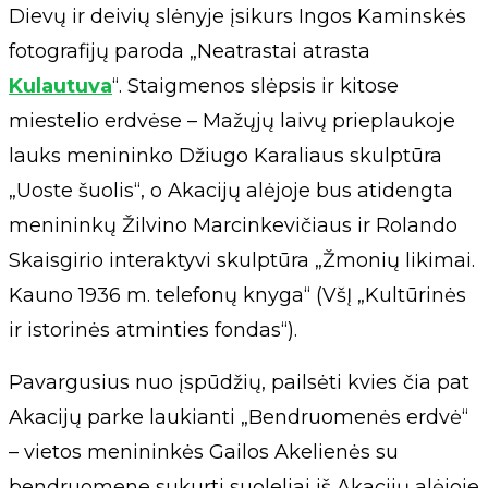
Dievų ir deivių slėnyje įsikurs Ingos Kaminskės
fotografijų paroda „Neatrastai atrasta
Kulautuva
“. Staigmenos slėpsis ir kitose
miestelio erdvėse – Mažųjų laivų prieplaukoje
lauks menininko Džiugo Karaliaus skulptūra
„Uoste šuolis“, o Akacijų alėjoje bus atidengta
menininkų Žilvino Marcinkevičiaus ir Rolando
Skaisgirio interaktyvi skulptūra „Žmonių likimai.
Kauno 1936 m. telefonų knyga“ (VšĮ „Kultūrinės
ir istorinės atminties fondas“).
Pavargusius nuo įspūdžių, pailsėti kvies čia pat
Akacijų parke laukianti „Bendruomenės erdvė“
– vietos menininkės Gailos Akelienės su
bendruomene sukurti suoleliai iš Akacijų alėjoje