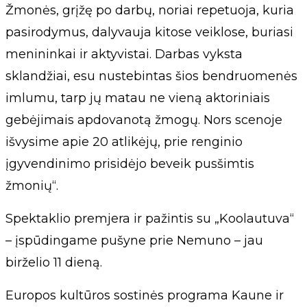
Žmonės, grįžę po darbų, noriai repetuoja, kuria
pasirodymus, dalyvauja kitose veiklose, buriasi
menininkai ir aktyvistai. Darbas vyksta
sklandžiai, esu nustebintas šios bendruomenės
imlumu, tarp jų matau ne vieną aktoriniais
gebėjimais apdovanotą žmogų. Nors scenoje
išvysime apie 20 atlikėjų, prie renginio
įgyvendinimo prisidėjo beveik pusšimtis
žmonių“.
Spektaklio premjera ir pažintis su „Koolautuva“
– įspūdingame pušyne prie Nemuno – jau
birželio 11 dieną.
Europos kultūros sostinės programa Kaune ir