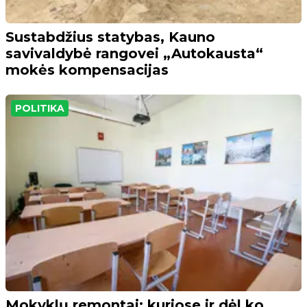
Sustabdžius statybas, Kauno
savivaldybė rangovei „Autokausta“
mokės kompensacijas
POLITIKA
Mokyklų remontai: kuriose ir dėl ko