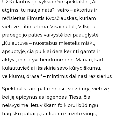
Už Kulautuvoje vyksiančio spektaklio „Ar
atgimsi tu nauja nata?“ vairo – aktorius ir
režisierius Eimutis Kvoščiauskas, kuriam
vietovė – itin artima. Visai netoli, Vilkijoje,
prabėgo jo paties vaikystė bei paauglystė.
„Kulautuva – nuostabus miestelis miškų
apsuptyje, čia puikiai dera kerinti gamta ir
aktyvi, iniciatyvi bendruomenė. Manau, kad
kulautuviečiai išsiskiria savo kūrybiškumu,
veiklumu, drąsa,“ – mintimis dalinasi režisierius.
Spektaklis taip pat remiasi į vaizdingą vietovę
bei ją apipynusias legendas. Tiesa, čia
neišvysime lietuviškam folklorui būdingų
tragiškų pabaigų ar liūdnų siužeto vingių –