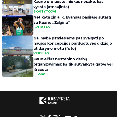
Kauno oro uoste: niekas nesako, kas
vyksta (atnaujinta)
SKAITYTOJAI
Netikėta žinia: K. Evansas pasirašė sutartį
su Kauno „Žalgiriu“
SPORTAS
Galimybė pirmiesiems pasižvalgyti po
naujos koncepcijos parduotuves didžiojo
atidarymo metu (foto)
VERSLAS
Kauniečius nustebino darbų
organizavimas: ką tik sutvarkyta gatvė vėl
išrausta
EISMAS