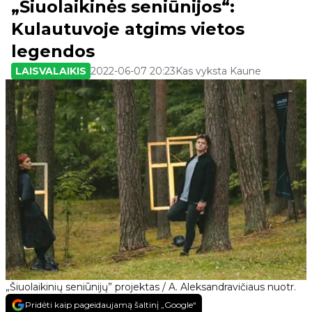
„Šiuolaikinės seniūnijos“:
Kulautuvoje atgims vietos
legendos
LAISVALAIKIS
2022-06-07 20:23
Kas vyksta Kaune
„Šiuolaikinių seniūnijų” projektas / A. Aleksandravičiaus nuotr.
Pridėti kaip pageidaujamą šaltinį „Google“