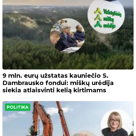
9 mln. eurų užstatas kauniečio S.
Dambrausko fondui: miškų urėdija
siekia atlaisvinti kelią kirtimams
POLITIKA