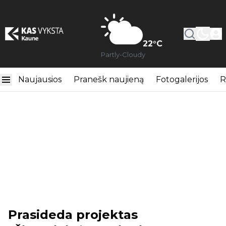
22
°C
Partly-Cloudy
Naujausios
Pranešk naujieną
Fotogalerijos
R
Prasideda projektas