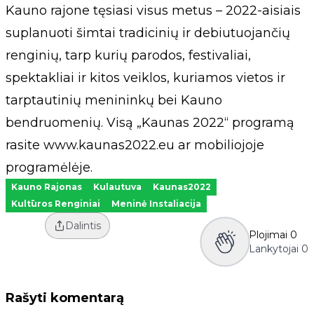
Kauno rajone tęsiasi visus metus – 2022-aisiais
suplanuoti šimtai tradicinių ir debiutuojančių
renginių, tarp kurių parodos, festivaliai,
spektakliai ir kitos veiklos, kuriamos vietos ir
tarptautinių menininkų bei Kauno
bendruomenių. Visą „Kaunas 2022“ programą
rasite www.kaunas2022.eu ar mobiliojoje
programėlėje.
Kauno Rajonas
Kulautuva
Kaunas2022
Kultūros Renginiai
Meninė Instaliacija
Dalintis
Plojimai
0
Lankytojai
0
Rašyti komentarą