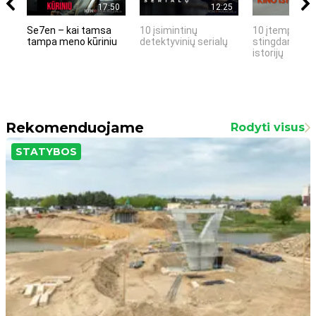
17:50
12:25
Se7en – kai tamsa
10 įsimintinų
10 įtemptų, k
tampa meno kūriniu
detektyvinių serialų
stingdančių k
istorijų
Rekomenduojame
Rodyti visus
STATYBOS