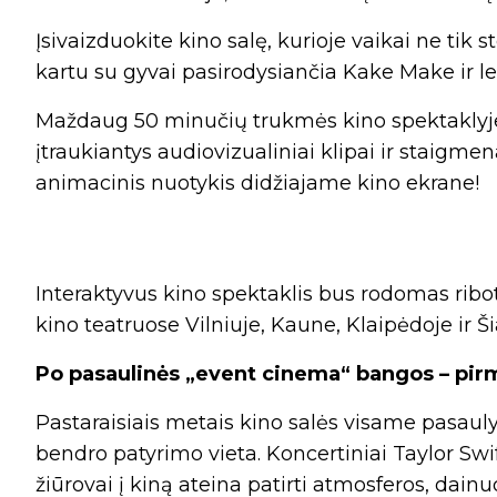
Įsivaizduokite kino salę, kurioje vaikai ne tik s
kartu su gyvai pasirodysiančia Kake Make ir le
Maždaug 50 minučių trukmės kino spektaklyje 
įtraukiantys audiovizualiniai klipai ir staigm
animacinis nuotykis didžiajame kino ekrane!
Interaktyvus kino spektaklis bus rodomas rib
kino teatruose Vilniuje, Kaune, Klaipėdoje ir Ši
Po pasaulinės „event cinema“ bangos – pirm
Pastaraisiais metais kino salės visame pasaulyj
bendro patyrimo vieta. Koncertiniai Taylor Swift
žiūrovai į kiną ateina patirti atmosferos, dain