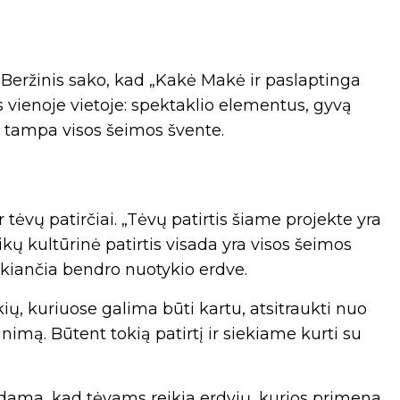
eržinis sako, kad „Kakė Makė ir paslaptinga
is vienoje vietoje: spektaklio elementus, gyvą
jo, tampa visos šeimos švente.
 tėvų patirčiai. „Tėvų patirtis šiame projekte yra
ikų kultūrinė patirtis visada yra visos šeimos
aukiančia bendro nuotykio erdve.
ių, kuriuose galima būti kartu, atsitraukti nuo
nimą. Būtent tokią patirtį ir siekiame kurti su
ydama, kad tėvams reikia erdvių, kurios primena,