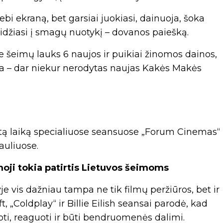
tebi ekraną, bet garsiai juokiasi, dainuoja, šoka
idžiasi į smagų nuotykį – dovanos paiešką.
šeimų lauks 6 naujos ir puikiai žinomos dainos,
ena – dar niekur nerodytas naujas Kakės Makės
otą laiką specialiuose seansuose „Forum Cinemas“
auliuose.
oji tokia patirtis Lietuvos šeimoms
e vis dažniau tampa ne tik filmų peržiūros, bet ir
, „Coldplay“ ir Billie Eilish seansai parodė, kad
uoti, reaguoti ir būti bendruomenės dalimi.