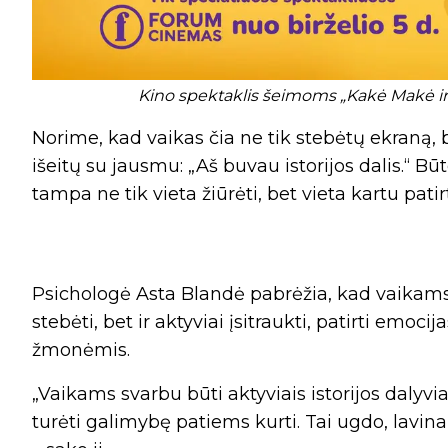
Kino spektaklis šeimoms „Kakė Makė ir 
Norime, kad vaikas čia ne tik stebėtų ekraną, b
išeitų su jausmu: „Aš buvau istorijos dalis.“ Bū
tampa ne tik vieta žiūrėti, bet vieta kartu patirt
Psichologė Asta Blandė pabrėžia, kad vaikams it
stebėti, bet ir aktyviai įsitraukti, patirti emocij
žmonėmis.
„Vaikams svarbu būti aktyviais istorijos dalyvia
turėti galimybę patiems kurti. Tai ugdo, lavina