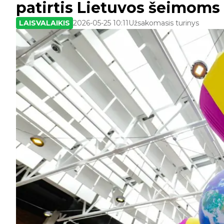
patirtis Lietuvos šeimom
LAISVALAIKIS
2026-05-25 10:11
Užsakomasis turinys