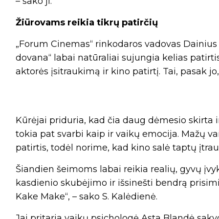
– sako ji.
Žiūrovams reikia tikrų patirčių
„Forum Cinemas“ rinkodaros vadovas Dainius B
dovana“ labai natūraliai sujungia kelias patirt
aktorės įsitraukimą ir kino patirtį. Tai, pasak 
Kūrėjai priduria, kad čia daug dėmesio skirta ir
tokia pat svarbi kaip ir vaikų emocija. Mažų va
patirtis, todėl norime, kad kino salė taptų įtr
Šiandien šeimoms labai reikia realių, gyvų įvyk
kasdienio skubėjimo ir išsinešti bendrą prisimi
Kake Make“, – sako S. Kalėdienė.
Jai pritaria vaikų psichologė Asta Blandė sak