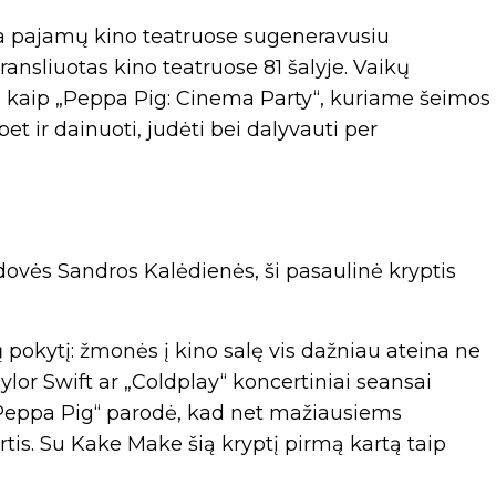
sia pajamų kino teatruose sugeneravusiu
transliuotas kino teatruose 81 šalyje. Vaikų
tai kaip „Peppa Pig: Cinema Party“, kuriame šeimos
et ir dainuoti, judėti bei dalyvauti per
vės Sandros Kalėdienės, ši pasaulinė kryptis
ų pokytį: žmonės į kino salę vis dažniau ateina ne
Taylor Swift ar „Coldplay“ koncertiniai seansai
Peppa Pig“ parodė, kad net mažiausiems
irtis. Su Kake Make šią kryptį pirmą kartą taip