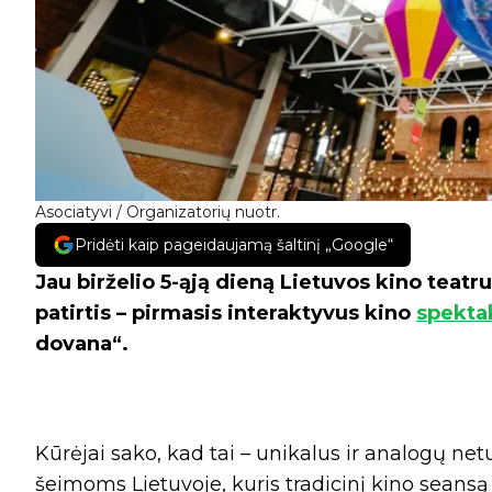
Asociatyvi / Organizatorių nuotr.
Pridėti kaip pageidaujamą šaltinį „Google“
Jau birželio 5-ąją dieną Lietuvos kino teat
patirtis – pirmasis interaktyvus kino
spektak
dovana“.
Kūrėjai sako, kad tai – unikalus ir analogų net
šeimoms Lietuvoje, kuris tradicinį kino seansą