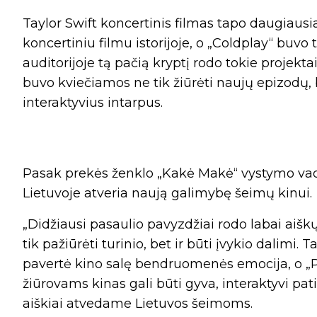
Taylor Swift koncertinis filmas tapo daugiau
koncertiniu filmu istorijoje, o „Coldplay“ buvo 
auditorijoje tą pačią kryptį rodo tokie projek
buvo kviečiamos ne tik žiūrėti naujų epizodų, b
interaktyvius intarpus.
Pasak prekės ženklo „Kakė Makė“ vystymo vado
Lietuvoje atveria naują galimybę šeimų kinui.
„Didžiausi pasaulio pavyzdžiai rodo labai aišk
tik pažiūrėti turinio, bet ir būti įvykio dalimi. 
pavertė kino salę bendruomenės emocija, o „
žiūrovams kinas gali būti gyva, interaktyvi pat
aiškiai atvedame Lietuvos šeimoms.