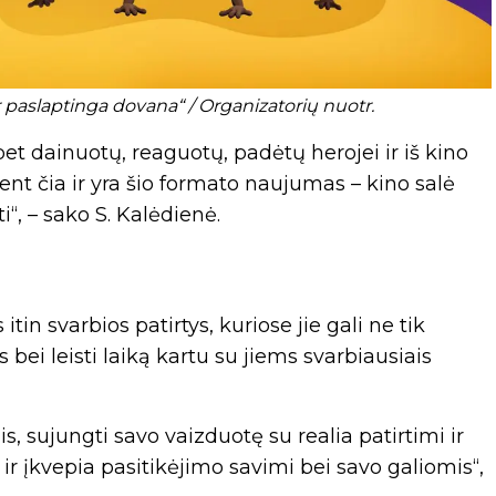
paslaptinga dovana“ / Organizatorių nuotr.
et dainuotų, reaguotų, padėtų herojei ir iš kino
tent čia ir yra šio formato naujumas – kino salė
i“, – sako S. Kalėdienė.
in svarbios patirtys, kuriose jie gali ne tik
as bei leisti laiką kartu su jiems svarbiausiais
is, sujungti savo vaizduotę su realia patirtimi ir
 ir įkvepia pasitikėjimo savimi bei savo galiomis“,