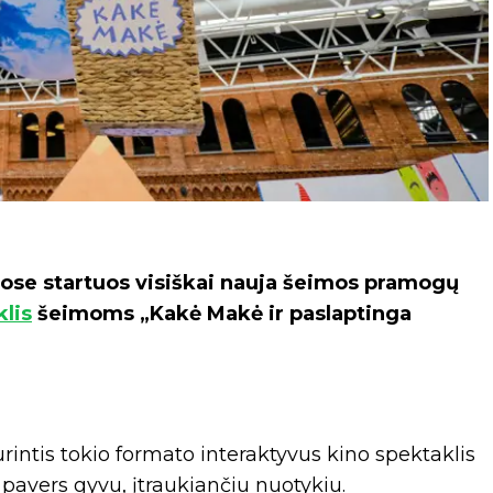
ruose startuos visiškai nauja šeimos pramogų
lis
šeimoms „Kakė Makė ir paslaptinga
urintis tokio formato interaktyvus kino spektaklis
 pavers gyvu, įtraukiančiu nuotykiu.