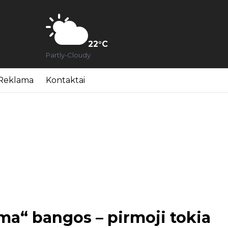
22
°C
Partly-Cloudy
Reklama
Kontaktai
ma“ bangos – pirmoji tokia