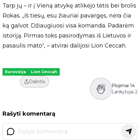
Tarp jų – ir į Vieną atvykę atlikėjo tėtis bei brolis
Rokas. „Iš tiesų, esu žiauriai pavargęs, nėra čia
ką galvot. Džiaugiuosi visa komanda. Padarėm
istoriją. Pirmas toks pasirodymas iš Lietuvos ir
pasaulis mato“, – atvirai dalijosi Lion Ceccah.
Eurovizija
Lion Ceccah
Dalintis
Plojimai
14
Lankytojai
2
Rašyti komentarą