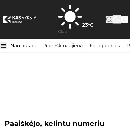
23
°C
Clear
Naujausios
Pranešk naujieną
Fotogalerijos
R
Paaiškėjo, kelintu numeriu