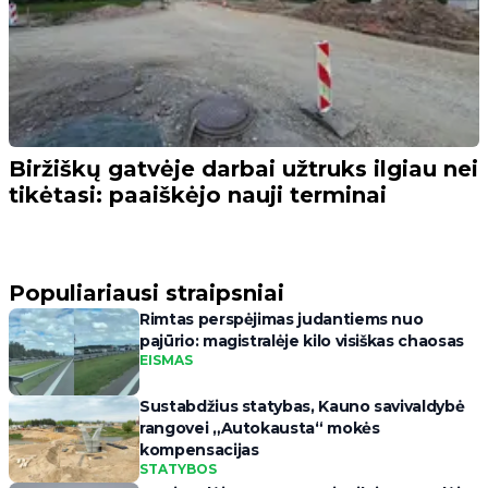
Biržiškų gatvėje darbai užtruks ilgiau nei
tikėtasi: paaiškėjo nauji terminai
Populiariausi straipsniai
Rimtas perspėjimas judantiems nuo
pajūrio: magistralėje kilo visiškas chaosas
EISMAS
Sustabdžius statybas, Kauno savivaldybė
rangovei „Autokausta“ mokės
kompensacijas
STATYBOS