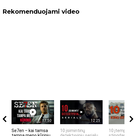
Rekomenduojami video
17:50
12:25
Se7en – kai tamsa
10 įsimintinų
10 įtemptų, k
tampa meno kūriniu
detektyvinių serialų
stingdančių k