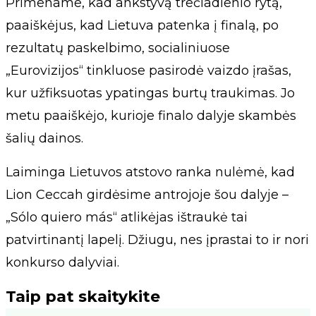
Primename, kad ankstyvą trečiadienio rytą,
paaiškėjus, kad Lietuva patenka į finalą, po
rezultatų paskelbimo, socialiniuose
„Eurovizijos“ tinkluose pasirodė vaizdo įrašas,
kur užfiksuotas ypatingas burtų traukimas. Jo
metu paaiškėjo, kurioje finalo dalyje skambės
šalių dainos.
Laiminga Lietuvos atstovo ranka nulėmė, kad
Lion Ceccah girdėsime antrojoje šou dalyje –
„Sólo quiero más“ atlikėjas ištraukė tai
patvirtinantį lapelį. Džiugu, nes įprastai to ir nori
konkurso dalyviai.
Taip pat skaitykite