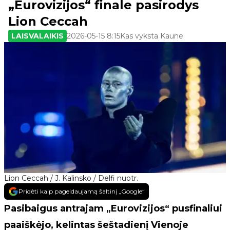
„Eurovizijos“ finale pasirodys
Lion Ceccah
LAISVALAIKIS
2026-05-15 8:15
Kas vyksta Kaune
Lion Ceccah / J. Kalinsko / Delfi nuotr.
Pridėti kaip pageidaujamą šaltinį „Google“
Pasibaigus antrajam „Eurovizijos“ pusfinaliui
paaiškėjo, kelintas šeštadienį Vienoje