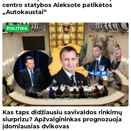
centro statybos Aleksote patikėtos
„Autokaustai“
POLITIKA
Kas taps didžiausiu savivaldos rinkimų
siurprizu? Apžvalgininkas prognozuoja
įdomiausias dvikovas