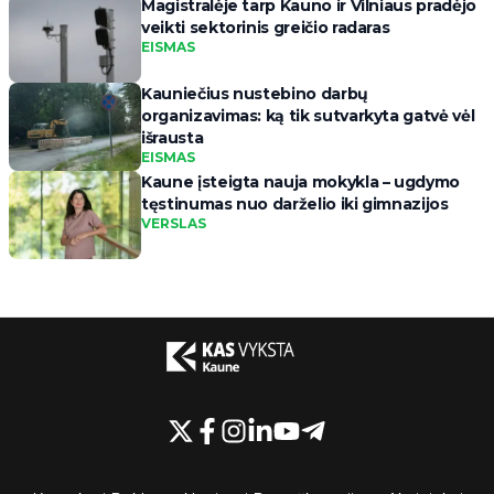
Magistralėje tarp Kauno ir Vilniaus pradėjo
veikti sektorinis greičio radaras
EISMAS
Kauniečius nustebino darbų
organizavimas: ką tik sutvarkyta gatvė vėl
išrausta
EISMAS
Kaune įsteigta nauja mokykla – ugdymo
tęstinumas nuo darželio iki gimnazijos
VERSLAS