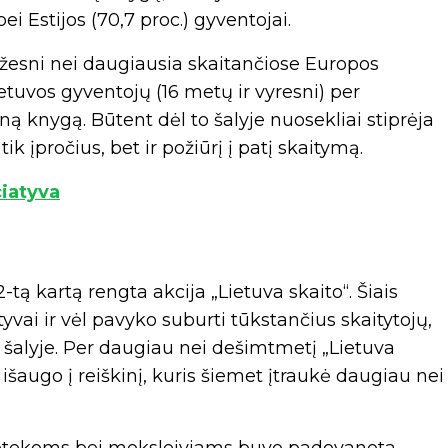
ei Estijos (70,7 proc.) gyventojai.
mažesni nei daugiausia skaitančiose Europos
etuvos gyventojų (16 metų ir vyresni) per
 knygą. Būtent dėl to šalyje nuosekliai stiprėja
k įpročius, bet ir požiūrį į patį skaitymą.
ciatyva
tą kartą rengta akcija „Lietuva skaito“. Šiais
tyvai ir vėl pavyko suburti tūkstančius skaitytojų,
 šalyje. Per daugiau nei dešimtmetį „Lietuva
išaugo į reiškinį, kuris šiemet įtraukė daugiau nei