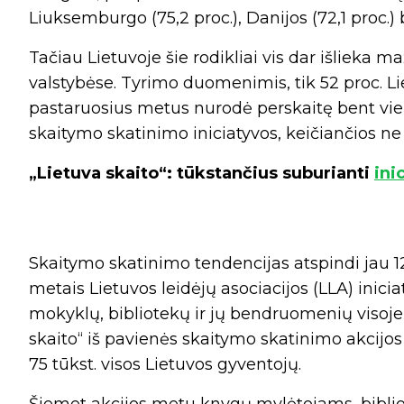
Liuksemburgo (75,2 proc.), Danijos (72,1 proc.) b
Tačiau Lietuvoje šie rodikliai vis dar išlieka 
valstybėse. Tyrimo duomenimis, tik 52 proc. Li
pastaruosius metus nurodė perskaitę bent vieną
skaitymo skatinimo iniciatyvos, keičiančios ne ti
„Lietuva skaito“: tūkstančius suburianti
ini
Skaitymo skatinimo tendencijas atspindi jau 12-
metais Lietuvos leidėjų asociacijos (LLA) inicia
mokyklų, bibliotekų ir jų bendruomenių visoje
skaito“ iš pavienės skaitymo skatinimo akcijos 
75 tūkst. visos Lietuvos gyventojų.