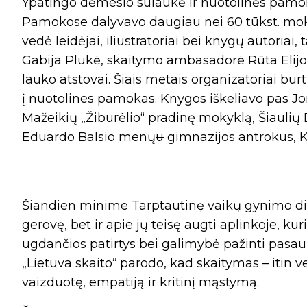
Ypatingo dėmesio sulaukė ir nuotolinės pamoko
Pamokose dalyvavo daugiau nei 60 tūkst. mokini
vedė leidėjai, iliustratoriai bei knygų autoriai, 
Gabija Plukė, skaitymo ambasadorė Rūta Elijošai
lauko atstovai. Šiais metais organizatoriai burt
į nuotolines pamokas. Knygos iškeliavo pas Jo
Mažeikių „Žiburėlio“ pradinę mokyklą, Šiaulių
Eduardo Balsio menų
u
gimnazijos antrokus, 
Šiandien minime Tarptautinę vaikų gynimo di
gerovę, bet ir apie jų teisę augti aplinkoje, 
ugdančios patirtys bei galimybė pažinti pasaul
„Lietuva skaito“ parodo, kad skaitymas – itin
vaizduotę, empatiją ir kritinį mąstymą.