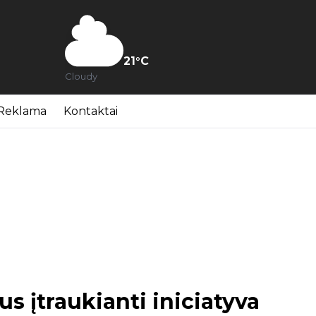
21
°C
Cloudy
Reklama
Kontaktai
us įtraukianti iniciatyva