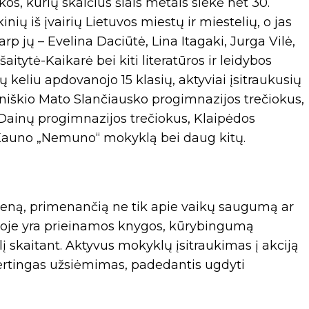
s, kurių skaičius šiais metais siekė net 30.
ų iš įvairių Lietuvos miestų ir miestelių, o jas
tarp jų – Evelina Daciūtė, Lina Itagaki, Jurga Vilė,
tytė-Kaikarė bei kiti literatūros ir leidybos
ų keliu apdovanojo 15 klasių, aktyviai įsitraukusių
niškio Mato Slančiausko progimnazijos trečiokus,
 Dainų progimnazijos trečiokus, Klaipėdos
Kauno „Nemuno“ mokyklą bei daug kitų.
eną, primenančią ne tik apie vaikų saugumą ar
kurioje yra prieinamos knygos, kūrybingumą
į skaitant. Aktyvus mokyklų įsitraukimas į akciją
 vertingas užsiėmimas, padedantis ugdyti