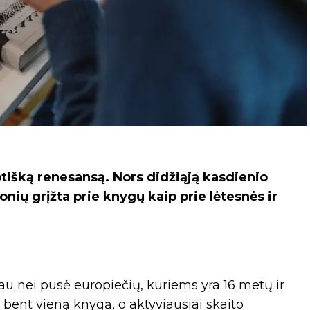
tišką renesansą. Nors didžiąją kasdienio
nių grįžta prie knygų kaip prie lėtesnės ir
u nei pusė europiečių, kuriems yra 16 metų ir
bent vieną knygą, o aktyviausiai skaito