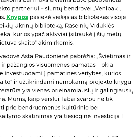
iotekoms bei moksleiviams buvo padovanota
kto partneriui – siuntų bendrovei „Venipak“,
us.
Knygos
pasiekė viešąsias bibliotekas visoje
žeikių Ukrinų biblioteką, Raseinių Viduklės
ką, kurios ypač aktyviai įsitraukė į šių metų
„Lietuva skaito“ akimirkomis.
 vadovė Asta Raudonienė pabrėžia: „Švietimas ir
os ir pažangios visuomenės pamatas. Tokia
 investuodami į pamatines vertybes, kurios
 skaito“ ir užtikrindami nemokamą projekto knygų
iteratūra yra vienas prieinamiausių ir galingiausių
. Mums, kaip verslui, labai svarbu ne tik
idėti prie bendruomenės kultūrinio bei
aitymo skatinimas yra tiesioginė investicija į