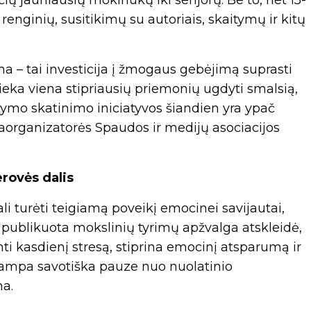
ių jauniausių mokinukų iki senjorų. Be to, net 15-
renginių, susitikimų su autoriais, skaitymų ir kitų
rma – tai investicija į žmogaus gebėjimą suprasti
šlieka viena stipriausių priemonių ugdyti smalsią,
ymo skatinimo iniciatyvos šiandien yra ypač
draorganizatorės Spaudos ir medijų asociacijos
erovės dalis
i turėti teigiamą poveikį emocinei savijautai,
 publikuota mokslinių tyrimų apžvalga atskleidė,
kasdienį stresą, stiprina emocinį atsparumą ir
mpa savotiška pauze nuo nuolatinio
ma.