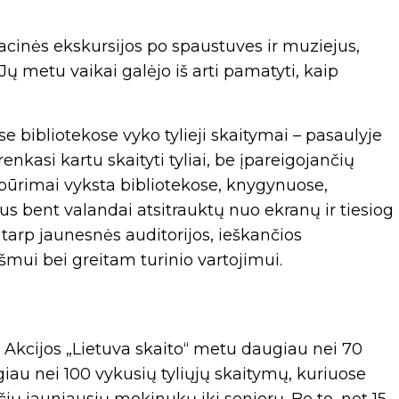
cinės ekskursijos po spaustuves ir muziejus,
ų metu vaikai galėjo iš arti pamatyti, kaip
se bibliotekose vyko tylieji skaitymai – pasaulyje
nkasi kartu skaityti tyliai, be įpareigojančių
ibūrimai vyksta bibliotekose, knygynuose,
 bent valandai atsitrauktų nuo ekranų ir tiesiog
o tarp jaunesnės auditorijos, ieškančios
mui bei greitam turinio vartojimui.
. Akcijos „Lietuva skaito“ metu daugiau nei 70
giau nei 100 vykusių tyliųjų skaitymų, kuriuose