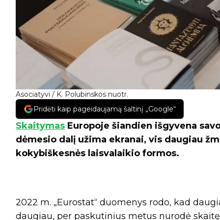
Asociatyvi / K. Polubinskos nuotr.
Pridėti kaip pageidaujamą šaltinį „Google“
Skaitymas
Europoje šiandien išgyvena savo
dėmesio dalį užima ekranai, vis daugiau žmo
kokybiškesnės laisvalaikio formos.
2022 m. „Eurostat“ duomenys rodo, kad daugia
daugiau, per paskutinius metus nurodė skaitę 