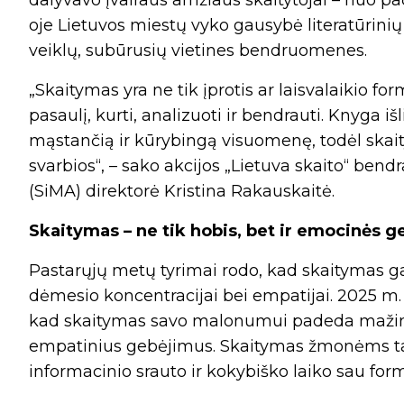
dalyvavo įvairaus amžiaus skaitytojai – nuo pač
oje Lietuvos miestų vyko gausybė literatūrinių 
veiklų, subūrusių vietines bendruomenes.
„Skaitymas yra ne tik įprotis ar laisvalaikio fo
pasaulį, kurti, analizuoti ir bendrauti. Knyga i
mąstančią ir kūrybingą visuomenę, todėl skait
svarbios“, – sako akcijos „Lietuva skaito“ ben
(SiMA) direktorė Kristina Rakauskaitė.
Skaitymas – ne tik hobis, bet ir emocinės g
Pastarųjų metų tyrimai rodo, kad skaitymas gal
dėmesio koncentracijai bei empatijai. 2025 m.
kad skaitymas savo malonumui padeda mažinti 
empatinius gebėjimus. Skaitymas žmonėms ta
informacinio srauto ir kokybiško laiko sau for