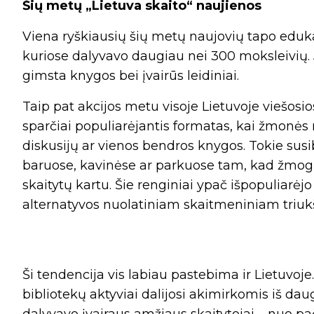
Šių metų „Lietuva skaito“ naujienos
Viena ryškiausių šių metų naujovių tapo eduka
kuriose dalyvavo daugiau nei 300 moksleivių. J
gimsta knygos bei įvairūs leidiniai.
Taip pat akcijos metu visoje Lietuvoje viešosio
sparčiai populiarėjantis formatas, kai žmonės re
diskusijų ar vienos bendros knygos. Tokie sus
baruose, kavinėse ar parkuose tam, kad žmogus
skaitytų kartu. Šie renginiai ypač išpopuliarėj
alternatyvos nuolatiniam skaitmeniniam triukš
Ši tendencija vis labiau pastebima ir Lietuvoje
bibliotekų aktyviai dalijosi akimirkomis iš dau