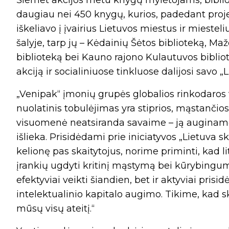
Šiemet akcijos metu knygų mylėtojams, bibl
daugiau nei 450 knygų, kurios, padedant proje
iškeliavo į įvairius Lietuvos miestus ir miesteli
šalyje, tarp jų – Kėdainių Šėtos biblioteką, Ma
biblioteką bei Kauno rajono Kulautuvos bibliote
akciją ir socialiniuose tinkluose dalijosi savo 
„Venipak“ įmonių grupės globalios rinkodaros
nuolatinis tobulėjimas yra stiprios, mąstanči
visuomenė neatsiranda savaime – ją auginame
išlieka. Prisidėdami prie iniciatyvos „Lietuva
kelionę pas skaitytojus, norime priminti, kad l
įrankių ugdyti kritinį mąstymą bei kūrybingumą
efektyviai veikti šiandien, bet ir aktyviai pris
intelektualinio kapitalo augimo. Tikime, kad sk
mūsų visų ateitį.“