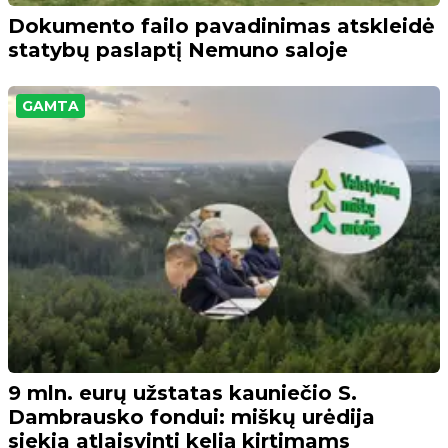
Dokumento failo pavadinimas atskleidė
statybų paslaptį Nemuno saloje
GAMTA
9 mln. eurų užstatas kauniečio S.
Dambrausko fondui: miškų urėdija
siekia atlaisvinti kelią kirtimams