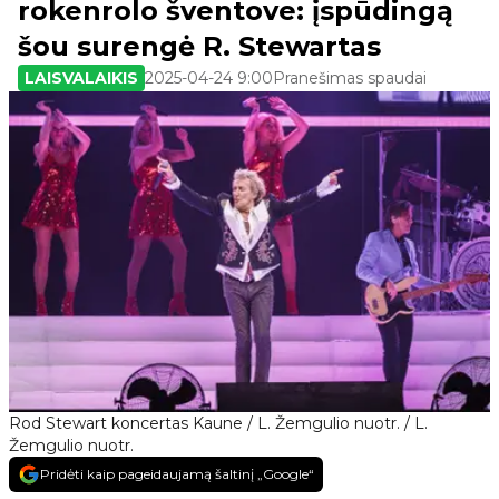
rokenrolo šventove: įspūdingą
šou surengė R. Stewartas
LAISVALAIKIS
2025-04-24 9:00
Pranešimas spaudai
Rod Stewart koncertas Kaune / L. Žemgulio nuotr. / L.
Žemgulio nuotr.
Pridėti kaip pageidaujamą šaltinį „Google“