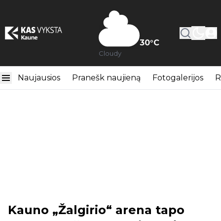
30
°C
Cloudy
Naujausios
Pranešk naujieną
Fotogalerijos
R
Kauno „Žalgirio“ arena tapo