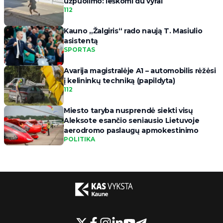
užpuolimo: ieškomi du vyrai
112
Kauno „Žalgiris“ rado naują T. Masiulio
asistentą
SPORTAS
Avarija magistralėje A1 – automobilis rėžėsi
į kelininkų techniką (papildyta)
112
Miesto taryba nusprendė siekti visų
Aleksote esančio seniausio Lietuvoje
aerodromo paslaugų apmokestinimo
POLITIKA