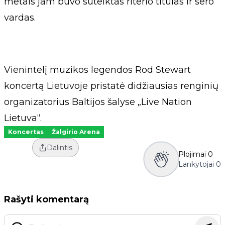
metais jam buvo suteiktas riterio titulas ir sero
vardas.
Vienintelį muzikos legendos Rod Stewart
koncertą Lietuvoje pristatė didžiausias renginių
organizatorius Baltijos šalyse „Live Nation
Lietuva“.
Koncertas
Žalgirio Arena
Dalintis
Plojimai
0
Lankytojai
0
Rašyti komentarą