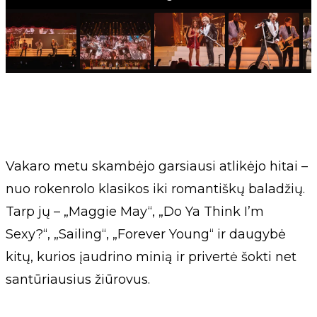
Vakaro metu skambėjo garsiausi atlikėjo hitai –
nuo rokenrolo klasikos iki romantiškų baladžių.
Tarp jų – „Maggie May“, „Do Ya Think I’m
Sexy?“, „Sailing“, „Forever Young“ ir daugybė
kitų, kurios įaudrino minią ir privertė šokti net
santūriausius žiūrovus.