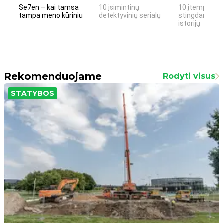
Se7en – kai tamsa
10 įsimintinų
10 įtemptų, k
tampa meno kūriniu
detektyvinių serialų
stingdančių k
istorijų
Rekomenduojame
Rodyti visus
STATYBOS