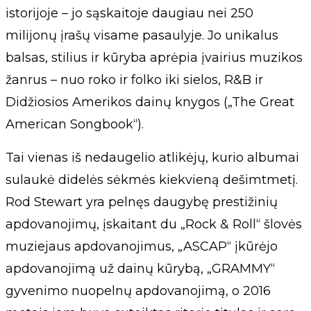
istorijoje – jo sąskaitoje daugiau nei 250
milijonų įrašų visame pasaulyje. Jo unikalus
balsas, stilius ir kūryba aprėpia įvairius muzikos
žanrus – nuo roko ir folko iki sielos, R&B ir
Didžiosios Amerikos dainų knygos („The Great
American Songbook“).
Tai vienas iš nedaugelio atlikėjų, kurio albumai
sulaukė didelės sėkmės kiekvieną dešimtmetį.
Rod Stewart yra pelnęs daugybę prestižinių
apdovanojimų, įskaitant du „Rock & Roll“ šlovės
muziejaus apdovanojimus, „ASCAP“ įkūrėjo
apdovanojimą už dainų kūrybą, „GRAMMY“
gyvenimo nuopelnų apdovanojimą, o 2016