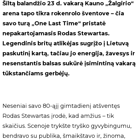
Šiltą balandžio 23 d. vakarą Kauno „Žalgirio“
arena tapo tikra rokenrolo šventove – čia
savo turą „One Last Time“ pristatė
nepakartojamasis Rodas Stewartas.
Legendinis britų atlikėjas sugrįžo į Lietuvą
paskutinį kartą, tačiau jo energija, žavesys ir
nesenstantis balsas sukūrė įsimintiną vakarą
tūkstančiams gerbėjų.
Neseniai savo 80-ąjį gimtadienį atšventęs
Rodas Stewartas įrodė, kad amžius – tik
skaičius. Scenoje trykšte tryško gyvybingumu,
bendravo su publika, šmaikštavo ir, žinoma,