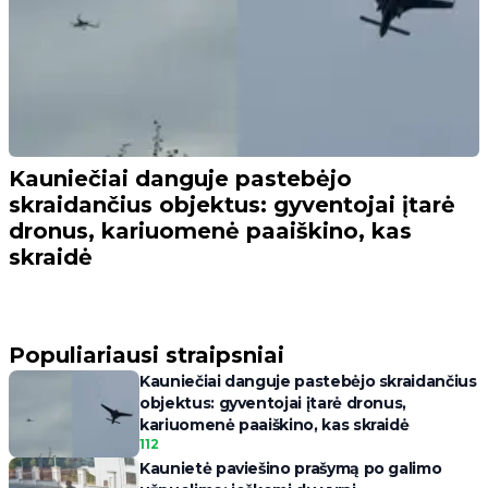
Kauniečiai danguje pastebėjo
skraidančius objektus: gyventojai įtarė
dronus, kariuomenė paaiškino, kas
skraidė
Populiariausi straipsniai
Kauniečiai danguje pastebėjo skraidančius
objektus: gyventojai įtarė dronus,
kariuomenė paaiškino, kas skraidė
112
Kaunietė paviešino prašymą po galimo