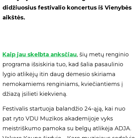
didžiuosius festivalio koncertus iš Vienybės
aikštės.
Kaip jau skelbta anksčiau
, šių metų renginio
programa išsiskiria tuo, kad šalia pasaulinio
lygio atlikėjų itin daug dėmesio skiriama
nemokamiems renginiams, kviečiantiems į
džiazą įsilieti kiekvieną.
Festivalis startuoja balandžio 24-ąją, kai nuo
pat ryto VDU Muzikos akademijoje vyks
meistriškumo pamoka su belgų atlikėja ADJA.