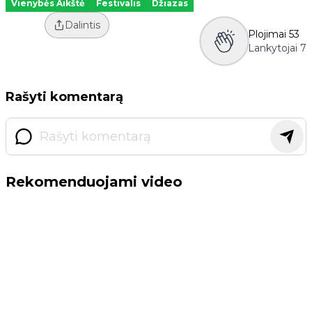
Vienybės Aikštė
Festivalis
Džiazas
Dalintis
Plojimai
53
Lankytojai
7
Rašyti komentarą
Rekomenduojami video