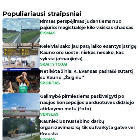
Populiariausi straipsniai
Rimtas perspėjimas judantiems nuo
pajūrio: magistralėje kilo visiškas chaosas
EISMAS
Keleiviai sako jau parą laiko esantys įstrigę
Kauno oro uoste: niekas nesako, kas
vyksta (atnaujinta)
SKAITYTOJAI
Netikėta žinia: K. Evansas pasirašė sutartį
su Kauno „Žalgiriu“
SPORTAS
Galimybė pirmiesiems pasižvalgyti po
naujos koncepcijos parduotuves didžiojo
atidarymo metu (foto)
VERSLAS
Kauniečius nustebino darbų
organizavimas: ką tik sutvarkyta gatvė vėl
išrausta
EISMAS