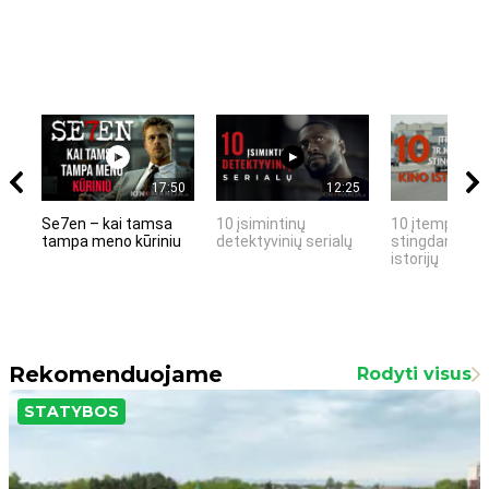
17:50
12:25
Se7en – kai tamsa
10 įsimintinų
10 įtemptų, k
tampa meno kūriniu
detektyvinių serialų
stingdančių k
istorijų
Rekomenduojame
Rodyti visus
STATYBOS