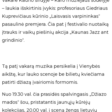
Vakare Kauno širdyje – Karo muziejaus sodelyje
– laukia išskirtinis įvykis: profesoriaus Giedriaus
Kuprevičiaus kūrinio „Laisvasis varpininkas“
pasaulinė premjera. Čia pat į festivalio nuotaiką
įtrauks ir vaikų piešinių akcija „Kaunas Jazz ant
grindinio“.
Tą patį vakarą muzika persikelia į Vienybės
aikštę, kur lauko scenoje be bilietų kviečiama
patirti džiazą įvairiomis formomis.
Nuo 19.30 val. čia prasidės spalvingasis „Džiazo
mados“ šou, pristatantis jaunųjų kūrėjų
kolekcijas, 20.00 val. į sceną žengs lietuvių