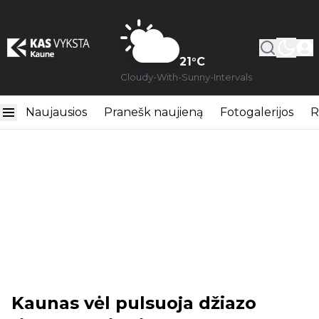
21
°C
Cloudy-With-Sunny-Intervals
Naujausios
Pranešk naujieną
Fotogalerijos
R
Kaunas vėl pulsuoja džiazo