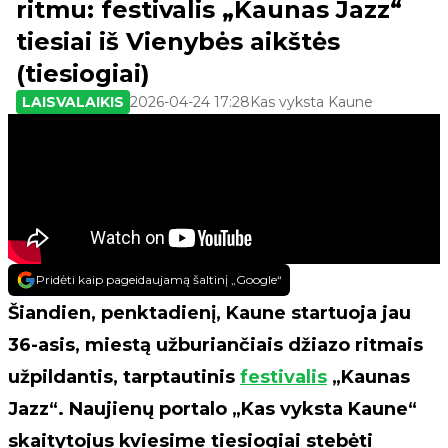
ritmu: festivalis „Kaunas Jazz“
tiesiai iš Vienybės aikštės
(tiesiogiai)
LAISVALAIKIS
2026-04-24 17:28
Kas vyksta Kaune
Pridėti kaip pageidaujamą šaltinį „Google“
Šiandien, penktadienį, Kaune startuoja jau
36-asis, miestą užburiančiais džiazo ritmais
užpildantis, tarptautinis
festivalis
„Kaunas
Jazz“. Naujienų portalo „Kas vyksta Kaune“
skaitytojus kviesime tiesiogiai stebėti