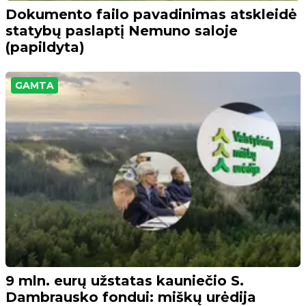
Dokumento failo pavadinimas atskleidė
statybų paslaptį Nemuno saloje
(papildyta)
GAMTA
9 mln. eurų užstatas kauniečio S.
Dambrausko fondui: miškų urėdija