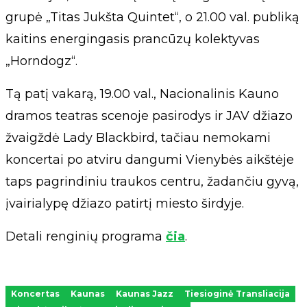
grupė „Titas Jukšta Quintet“, o 21.00 val. publiką
kaitins energingasis prancūzų kolektyvas
„Horndogz“.
Tą patį vakarą, 19.00 val., Nacionalinis Kauno
dramos teatras scenoje pasirodys ir JAV džiazo
žvaigždė Lady Blackbird, tačiau nemokami
koncertai po atviru dangumi Vienybės aikštėje
taps pagrindiniu traukos centru, žadančiu gyvą,
įvairialypę džiazo patirtį miesto širdyje.
Detali renginių programa
čia
.
Koncertas
Kaunas
Kaunas Jazz
Tiesioginė Transliacija