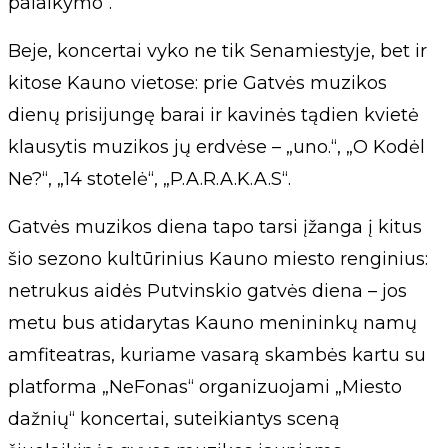
palaikymo“.
Beje, koncertai vyko ne tik Senamiestyje, bet ir
kitose Kauno vietose: prie Gatvės muzikos
dienų prisijungę barai ir kavinės tądien kvietė
klausytis muzikos jų erdvėse – „uno.“, „O Kodėl
Ne?“, „14 stotelė“, „P.A.R.A.K.A.S“.
Gatvės muzikos diena tapo tarsi įžanga į kitus
šio sezono kultūrinius Kauno miesto renginius:
netrukus aidės Putvinskio gatvės diena – jos
metu bus atidarytas Kauno menininkų namų
amfiteatras, kuriame vasarą skambės kartu su
platforma „NeFonas“ organizuojami „Miesto
dažnių“ koncertai, suteikiantys sceną