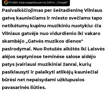
Pridėti kaip pageidaujamą šaltinį „Google“
Pasivaikščiojimas per šeštadieninę Vilniaus
gatvę kauniečiams ir miesto svečiams tapo
netikėtumų kupinu muzikiniu nuotykiu: čia
Vilniaus gatvėje nuo vidurdienio iki vakaro
skambėjo „Gatvės muzikos dienos“
pasirodymai. Nuo Rotušės aikštės iki Laisvės
alėjos septyniose teminėse salose aidėjo
patys įvairiausi muzikiniai žanrai, kurių
pasiklausyti ir palaikyti atlikėjų kauniečiai
būrėsi net nepaisydami užklupusios
pavasarinės liūties.