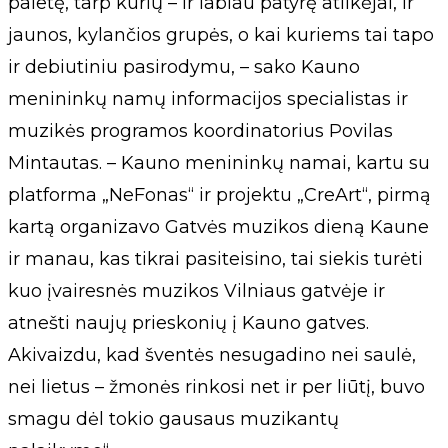
paletę, tarp kurių – ir labiau patyrę atlikėjai, ir
jaunos, kylančios grupės, o kai kuriems tai tapo
ir debiutiniu pasirodymu, – sako Kauno
menininkų namų informacijos specialistas ir
muzikės programos koordinatorius Povilas
Mintautas. – Kauno menininkų namai, kartu su
platforma „NeFonas“ ir projektu „CreArt“, pirmą
kartą organizavo Gatvės muzikos dieną Kaune
ir manau, kas tikrai pasiteisino, tai siekis turėti
kuo įvairesnės muzikos Vilniaus gatvėje ir
atnešti naujų prieskonių į Kauno gatves.
Akivaizdu, kad šventės nesugadino nei saulė,
nei lietus – žmonės rinkosi net ir per liūtį, buvo
smagu dėl tokio gausaus muzikantų