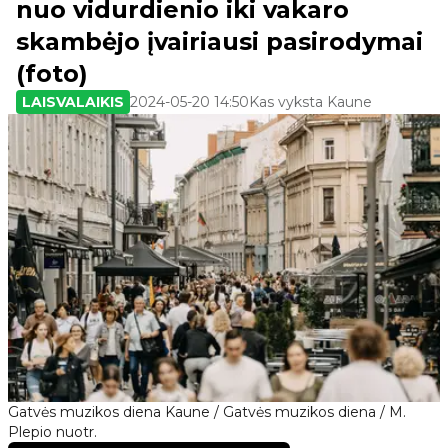
nuo vidurdienio iki vakaro
skambėjo įvairiausi pasirodymai
(foto)
LAISVALAIKIS
2024-05-20 14:50
Kas vyksta Kaune
Gatvės muzikos diena Kaune / Gatvės muzikos diena / M.
Plepio nuotr.