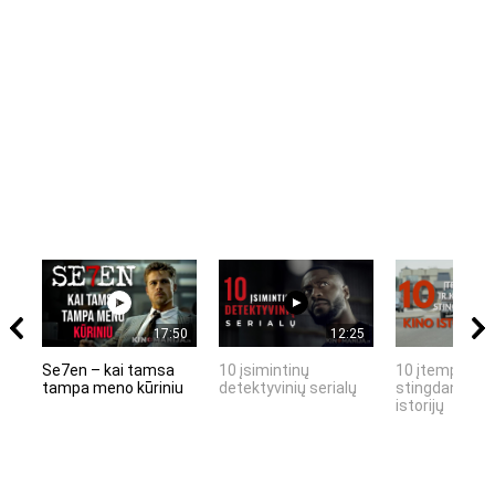
17:50
12:25
Se7en – kai tamsa
10 įsimintinų
10 įtemptų, k
tampa meno kūriniu
detektyvinių serialų
stingdančių k
istorijų