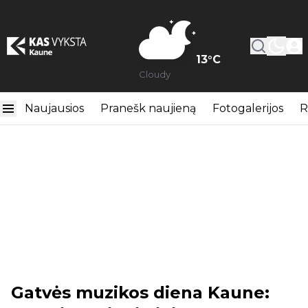
13
°C
Cloudy
Naujausios
Pranešk naujieną
Fotogalerijos
R
Gatvės muzikos diena Kaune: