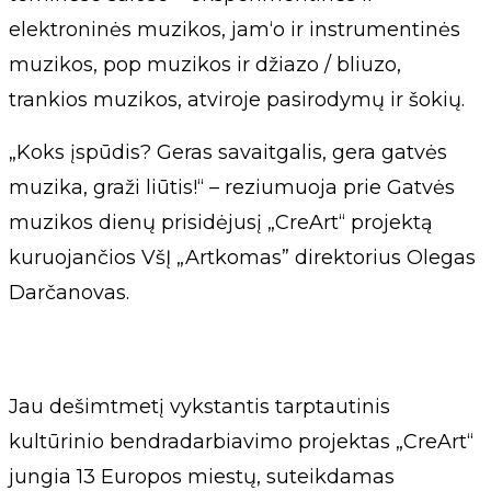
elektroninės muzikos, jam‘o ir instrumentinės
muzikos, pop muzikos ir džiazo / bliuzo,
trankios muzikos, atviroje pasirodymų ir šokių.
„Koks įspūdis? Geras savaitgalis, gera gatvės
muzika, graži liūtis!“ – reziumuoja prie Gatvės
muzikos dienų prisidėjusį „CreArt“ projektą
kuruojančios VšĮ „Artkomas” direktorius Olegas
Darčanovas.
Jau dešimtmetį vykstantis tarptautinis
kultūrinio bendradarbiavimo projektas „CreArt“
jungia 13 Europos miestų, suteikdamas