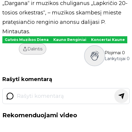
„Dargana“ ir muzikos chuliganus „Lapkričio 20-
tosios orkestras“, – muzikos skambesį mieste
pratęsiančio renginio anonsu dalijasi P.
Mintautas.
Gatvės Muzikos Diena
Kauno Renginiai
Koncertai Kaune
Dalintis
Plojimai
0
Lankytojai
0
Rašyti komentarą
Rekomenduojami video