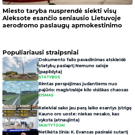
Miesto taryba nusprendė siekti visų
Aleksote esančio seniausio Lietuvoje
aerodromo paslaugų apmokestinimo
Populiariausi straipsniai
Dokumento failo pavadinimas atskleidė
statybų paslaptį Nemuno saloje
(papildyta)
STATYBOS
Rimtas perspėjimas judantiems nuo
pajūrio: magistralėje kilo visiškas chaosas
EISMAS
Keleiviai sako jau parą laiko esantys įstrigę
Kauno oro uoste: niekas nesako, kas
vyksta (atnaujinta)
SKAITYTOJAI
Netikėta žinia: K. Evansas pasirašė sutartį