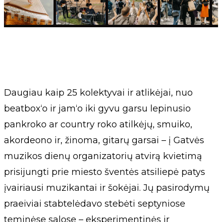
Daugiau kaip 25 kolektyvai ir atlikėjai, nuo
beatbox‘o ir jam‘o iki gyvu garsu lepinusio
pankroko ar country roko atilkėjų, smuiko,
akordeono ir, žinoma, gitarų garsai – į Gatvės
muzikos dienų organizatorių atvirą kvietimą
prisijungti prie miesto šventės atsiliepė patys
įvairiausi muzikantai ir šokėjai. Jų pasirodymų
praeiviai stabtelėdavo stebėti septyniose
teminėse salose – eksperimentinės ir