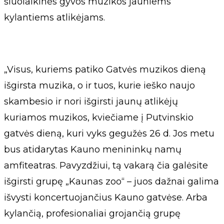
šiuolaikinės gyvos muzikos jauniems
kylantiems atlikėjams.
„Visus, kuriems patiko Gatvės muzikos dieną
išgirsta muzika, o ir tuos, kurie ieško naujo
skambesio ir nori išgirsti jaunų atlikėjų
kuriamos muzikos, kviečiame į Putvinskio
gatvės dieną, kuri vyks gegužės 26 d. Jos metu
bus atidarytas Kauno menininkų namų
amfiteatras. Pavyzdžiui, tą vakarą čia galėsite
išgirsti grupę „Kaunas zoo“ – juos dažnai galima
išvysti koncertuojančius Kauno gatvėse. Arba
kylančią, profesionaliai grojančią grupę