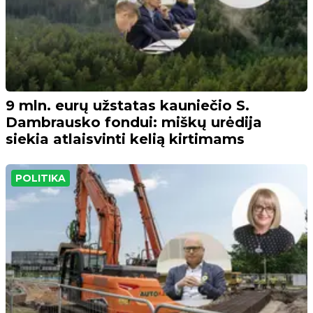
9 mln. eurų užstatas kauniečio S.
Dambrausko fondui: miškų urėdija
siekia atlaisvinti kelią kirtimams
POLITIKA