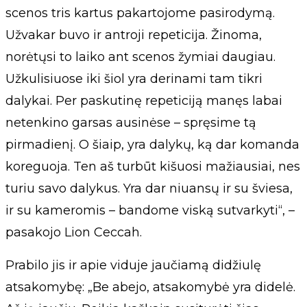
scenos tris kartus pakartojome pasirodymą.
Užvakar buvo ir antroji repeticija. Žinoma,
norėtųsi to laiko ant scenos žymiai daugiau.
Užkulisiuose iki šiol yra derinami tam tikri
dalykai. Per paskutinę repeticiją manęs labai
netenkino garsas ausinėse – spręsime tą
pirmadienį. O šiaip, yra dalykų, ką dar komanda
koreguoja. Ten aš turbūt kišuosi mažiausiai, nes
turiu savo dalykus. Yra dar niuansų ir su šviesa,
ir su kameromis – bandome viską sutvarkyti“, –
pasakojo Lion Ceccah.
Prabilo jis ir apie viduje jaučiamą didžiulę
atsakomybę: „Be abejo, atsakomybė yra didelė.