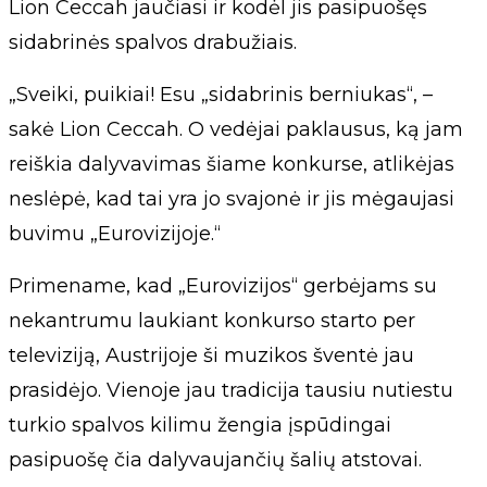
Lion Ceccah jaučiasi ir kodėl jis pasipuošęs
sidabrinės spalvos drabužiais.
„Sveiki, puikiai! Esu „sidabrinis berniukas“, –
sakė Lion Ceccah. O vedėjai paklausus, ką jam
reiškia dalyvavimas šiame konkurse, atlikėjas
neslėpė, kad tai yra jo svajonė ir jis mėgaujasi
buvimu „Eurovizijoje.“
Primename, kad „Eurovizijos“ gerbėjams su
nekantrumu laukiant konkurso starto per
televiziją, Austrijoje ši muzikos šventė jau
prasidėjo. Vienoje jau tradicija tausiu nutiestu
turkio spalvos kilimu žengia įspūdingai
pasipuošę čia dalyvaujančių šalių atstovai.