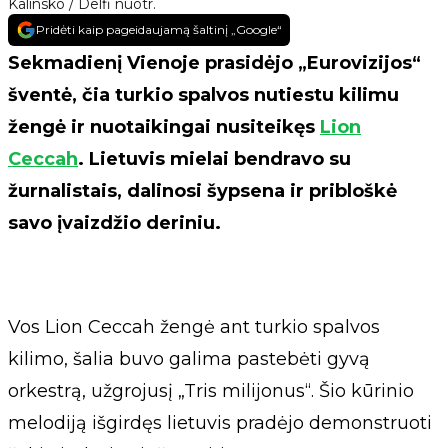
Kalinsko / Delfi nuotr.
Pridėti kaip pageidaujamą šaltinį „Google“
Sekmadienį Vienoje prasidėjo „Eurovizijos“
šventė, čia turkio spalvos nutiestu kilimu
žengė ir nuotaikingai nusiteikęs
Lion
Ceccah
. Lietuvis mielai bendravo su
žurnalistais, dalinosi šypsena ir pribloškė
savo įvaizdžio deriniu.
Vos Lion Ceccah žengė ant turkio spalvos
kilimo, šalia buvo galima pastebėti gyvą
orkestrą, užgrojusį „Tris milijonus“. Šio kūrinio
melodiją išgirdęs lietuvis pradėjo demonstruoti