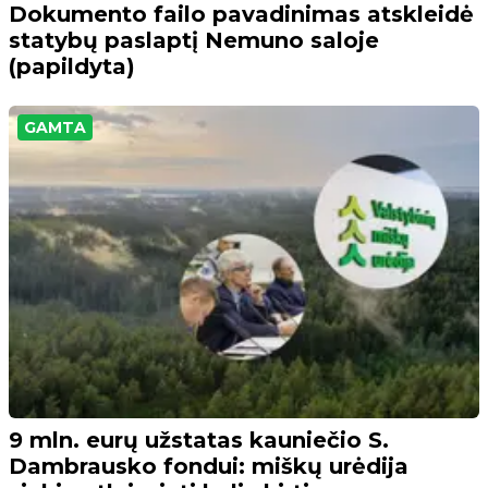
Dokumento failo pavadinimas atskleidė
statybų paslaptį Nemuno saloje
(papildyta)
GAMTA
9 mln. eurų užstatas kauniečio S.
Dambrausko fondui: miškų urėdija