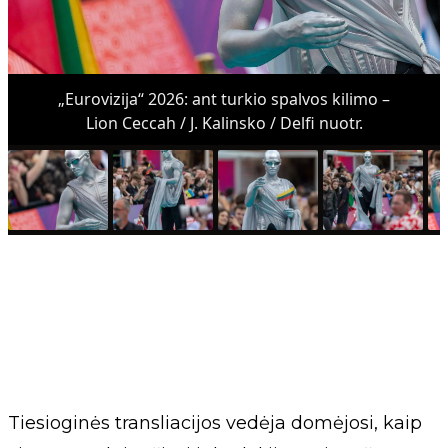
„Eurovizija“ 2026: ant turkio spalvos kilimo –
Lion Ceccah / J. Kalinsko / Delfi nuotr.
Tiesioginės transliacijos vedėja domėjosi, kaip