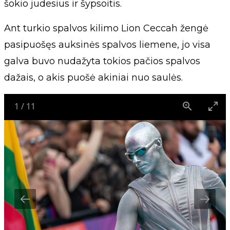
šokio judesius ir šypsoitis.
Ant turkio spalvos kilimo Lion Ceccah žengė
pasipuošęs auksinės spalvos liemene, jo visa
galva buvo nudažyta tokios pačios spalvos
dažais, o akis puošė akiniai nuo saulės.
1
/
11