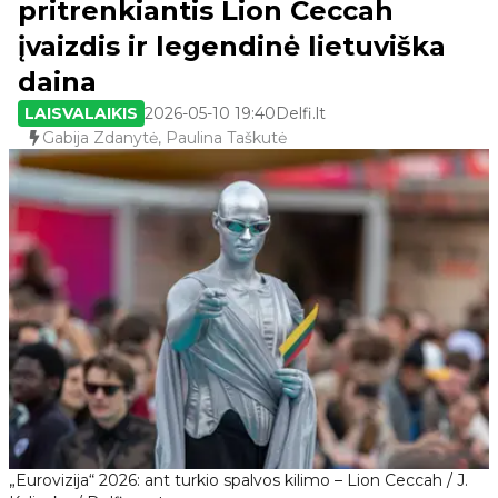
pritrenkiantis Lion Ceccah
įvaizdis ir legendinė lietuviška
daina
LAISVALAIKIS
2026-05-10 19:40
Delfi.lt
Gabija Zdanytė, Paulina Taškutė
„Eurovizija“ 2026: ant turkio spalvos kilimo – Lion Ceccah / J.