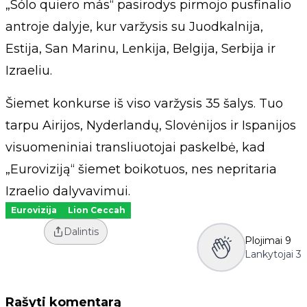
„Sólo quiero más“ pasirodys pirmojo pusfinalio
antroje dalyje, kur varžysis su Juodkalnija,
Estija, San Marinu, Lenkija, Belgija, Serbija ir
Izraeliu.
Šiemet konkurse iš viso varžysis 35 šalys. Tuo
tarpu Airijos, Nyderlandų, Slovėnijos ir Ispanijos
visuomeniniai transliuotojai paskelbė, kad
„Euroviziją“ šiemet boikotuos, nes nepritaria
Izraelio dalyvavimui.
Eurovizija
Lion Ceccah
Dalintis
Plojimai
9
Lankytojai
3
Rašyti komentarą