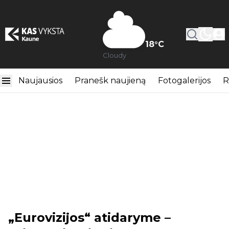
18
°C
Cloudy
Naujausios
Pranešk naujieną
Fotogalerijos
R
„Eurovizijos“ atidaryme –