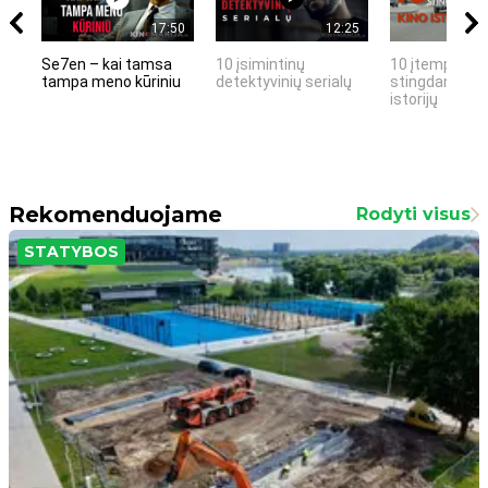
17:50
12:25
Se7en – kai tamsa
10 įsimintinų
10 įtemptų, k
tampa meno kūriniu
detektyvinių serialų
stingdančių k
istorijų
Rekomenduojame
Rodyti visus
STATYBOS