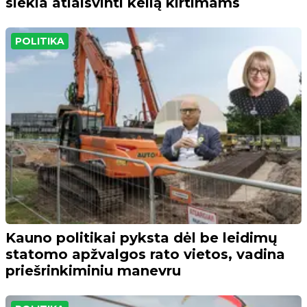
siekia atlaisvinti kelią kirtimams
POLITIKA
Kauno politikai pyksta dėl be leidimų
statomo apžvalgos rato vietos, vadina
priešrinkiminiu manevru