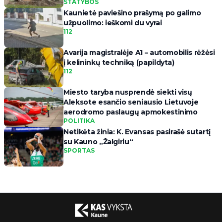
STATYBOS
Kaunietė paviešino prašymą po galimo
užpuolimo: ieškomi du vyrai
112
Avarija magistralėje A1 – automobilis rėžėsi
į kelininkų techniką (papildyta)
112
Miesto taryba nusprendė siekti visų
Aleksote esančio seniausio Lietuvoje
aerodromo paslaugų apmokestinimo
POLITIKA
Netikėta žinia: K. Evansas pasirašė sutartį
su Kauno „Žalgiriu“
SPORTAS