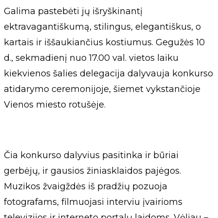
Galima pastebėti jų išryškinantį
ektravagantiškumą, stilingus, elegantiškus, o
kartais ir iššaukiančius kostiumus. Gegužės 10
d., sekmadienį nuo 17.00 val. vietos laiku
kiekvienos šalies delegacija dalyvauja konkurso
atidarymo ceremonijoje, šiemet vykstančioje
Vienos miesto rotušėje.
Čia konkurso dalyvius pasitinka ir būriai
gerbėjų, ir gausios žiniasklaidos pajėgos.
Muzikos žvaigždės iš pradžių pozuoja
fotografams, filmuojasi interviu įvairioms
televizijos ir interneto portalų laidoms. Vėliau –