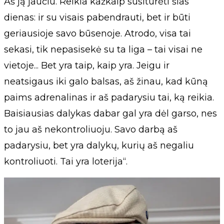
Aš ją jaučiu. Reikia kažkaip susiturėti šias
dienas: ir su visais pabendrauti, bet ir būti
geriausioje savo būsenoje. Atrodo, visa tai
sekasi, tik nepasisekė su ta liga – tai visai ne
vietoje... Bet yra taip, kaip yra. Jeigu ir
neatsigaus iki galo balsas, aš žinau, kad kūną
paims adrenalinas ir aš padarysiu tai, ką reikia.
Baisiausias dalykas dabar gal yra dėl garso, nes
to jau aš nekontroliuoju. Savo darbą aš
padarysiu, bet yra dalykų, kurių aš negaliu
kontroliuoti. Tai yra loterija“.