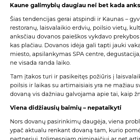
Kaune galimybių daugiau nei bet kada ank
Šias tendencijas gerai atspindi ir Kaunas – gyve
restoranų, laisvalaikio erdvių, poilsio vietų, k
anksčiau dovanos paieškos vykdavo prekybos c
kas plačiau. Dovanos idėja gali tapti jauki vaka
miesto, apsilankymas SPA centre, degustacija, 
ne visada randa laiko.
Tam įtakos turi ir pasikeitęs požiūris į laisva
poilsis ir laikas su artimaisiais yra ne mažiau 
dovaną vis dažniau galvojama apie tai, kaip žm
Viena didžiausių baimių – nepataikyti
Nors dovanų pasirinkimų daugėja, viena proble
ypač aktualu renkant dovaną tam, kurio pomėg
partneriui, tolimesniam giminaičiui ar net a