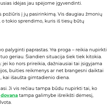
usias idėjas jau spėjome įgyvendinti.
ts požiūris į jų pasirinkimą. Vis daugiau žmonių
, o tokio sprendimo, kuris iš tiesų būtų
o palyginti paprastas. Yra proga – reikia nupirkti
tuo geriau. Šiandien situacija šiek tiek kitokia.
ei ko nors prireikia, dažniausiai tai įsigyjama
ijos, buities reikmenys ar net brangesni daiktai
a, kai išaušta gimtadienio diena.
si. Ji vis rečiau tampa būdu nupirkti tai, ko
u
dovana
tampa galimybe išreikšti dėmesį,
lvota.