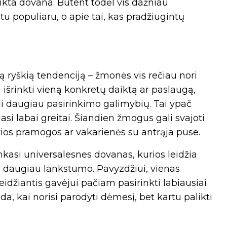
eikta dovana. Būtent todėl vis dažniau
tu populiaru, o apie tai, kas pradžiugintų
ą ryškią tendenciją – žmonės vis rečiau nori
 išrinkti vieną konkretų daiktą ar paslaugą,
 daugiau pasirinkimo galimybių. Tai ypač
čiasi labai greitai. Šiandien žmogus gali svajoti
yvios pramogos ar vakarienės su antrąja puse.
nkasi universalesnes dovanas, kurios leidžia
kia daugiau lankstumo. Pavyzdžiui, vienas
 leidžiantis gavėjui pačiam pasirinkti labiausiai
da, kai norisi parodyti dėmesį, bet kartu palikti