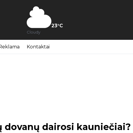
23
°C
Cloudy
Reklama
Kontaktai
ų dovanų dairosi kauniečiai?