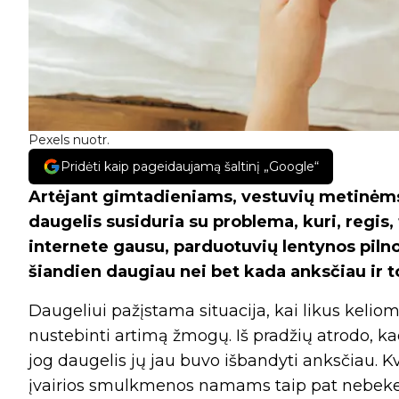
Pexels nuotr.
Pridėti kaip pageidaujamą šaltinį „Google“
Artėjant gimtadieniams, vestuvių metinėms
daugelis susiduria su problema, kuri, regis,
internete gausu, parduotuvių lentynos pilno
šiandien daugiau nei bet kada anksčiau ir t
Daugeliui pažįstama situacija, kai likus kelio
nustebinti artimą žmogų. Iš pradžių atrodo, ka
jog daugelis jų jau buvo išbandyti anksčiau. K
įvairios smulkmenos namams taip pat nebekel