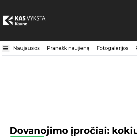
Naujausios
Pranešk naujieną
Fotogalerijos
Dovanojimo įpročiai: koki