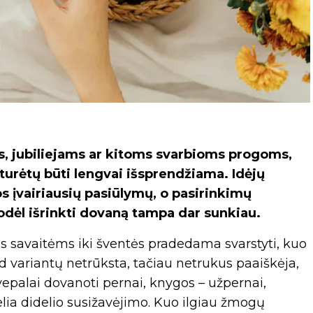
, jubiliejams ar kitoms svarbioms progoms,
 turėtų būti lengvai išsprendžiama. Idėjų
s įvairiausių pasiūlymų, o pasirinkimų
odėl išrinkti dovaną tampa dar sunkiau.
ms savaitėms iki šventės pradedama svarstyti, kuo
d variantų netrūksta, tačiau netrukus paaiškėja,
vepalai dovanoti pernai, knygos – užpernai,
ia didelio susižavėjimo. Kuo ilgiau žmogų