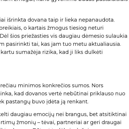
iai išrinkta dovana taip ir lieka nepanaudota.
oreikiais, o kartais žmogus tiesiog neturi
Dėl šios priežasties vis daugiau dėmesio sulaukia
m pasirinkti tai, kas jam tuo metu aktualiausia.
artu sumažėja rizika, kad ji liks dulkėti
s rečiau minimos konkrečios sumos. Nors
tinka, kad dovanos vertė nebūtinai priklauso nuo
iek pastangų buvo įdėta ją renkant.
elti daugiau emocijų nei brangus, bet atsitiktinai
rtimų žmonių – tėvai, partneriai ar geri draugai