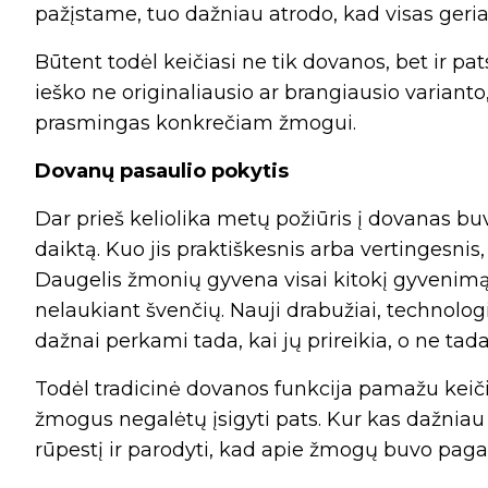
pažįstame, tuo dažniau atrodo, kad visas geria
Būtent todėl keičiasi ne tik dovanos, bet ir pa
ieško ne originaliausio ar brangiausio varianto
prasmingas konkrečiam žmogui.
Dovanų pasaulio pokytis
Dar prieš keliolika metų požiūris į dovanas buv
daiktą. Kuo jis praktiškesnis arba vertingesnis, 
Daugelis žmonių gyvena visai kitokį gyvenimą: j
nelaukiant švenčių. Nauji drabužiai, technolog
dažnai perkami tada, kai jų prireikia, o ne tad
Todėl tradicinė dovanos funkcija pamažu keičia
žmogus negalėtų įsigyti pats. Kur kas dažnia
rūpestį ir parodyti, kad apie žmogų buvo paga