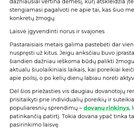
dažniausiai vertina dėmesį, kurį atskleidžia įt
stengiamasi pagalvoti ne apie tai, kas šiuo me
konkretų žmogų.
Laisvė įgyvendinti norus ir svajones
Pastaraisiais metais galima pastebėti dar vien
nuspręsti už kitus. Jeigu anksčiau buvo įprasta
šiandien dažniau ieškoma būdų palikti žmogui
aktualu šiuolaikiniais laikais, kai poreikiai kei
apie poilsį, o po kelių dienų labiau norėti akt
Dėl šios priežasties vis daugiau dovanotojų re
prisitaikyti prie individualių poreikių ir sutei
populiaresnių sprendimų –
dovanų rinkinys
,
patinkančią patirtį. Tokia dovana ypač tinka ta
pasirinkimo laisvę.