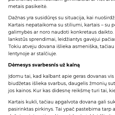
metais pasikeitė.
Dažnas yra susidūręs su situacija, kai nuoširdž
Kartais nepataikoma su stiliumi, kartais – su p
galimybės ar noro naudoti konkretaus daikto. 
lankstūs sprendimai, leidžiantys gavėjui pačia
Tokiu atveju dovana išlieka asmeniška, tačiau k
lentynoje ar stalčiuje.
Dėmesys svarbesnis už kainą
Įdomu tai, kad kalbant apie geras dovanas vi
biudžetas išlieka svarbus, daugelis žmonių su
jos kainos. Kur kas didesnę reikšmę turi tai, k
Kartais kukli, tačiau apgalvota dovana gali suk
pasirinktas pirkinys. Tai ypač pastebima tarp a