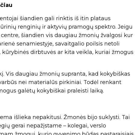
sčiau
ntojai šiandien gali rinktis iš itin plataus
ultūrinių renginių ir aktyvių pramogų spektro. Jeigu
entre, šiandien vis daugiau žmonių žvalgosi kur
rienė senamiestyje, savaitgalio poilsis netoli
kūrybinės dirbtuvės ar kita veikla, kuriai žmogus
laikį. Vis daugiau žmonių supranta, kad kokybiškas
svarbūs nei materialūs pirkiniai. Todėl renkant
ogus galėtų kokybiškai praleisti laiką.
ma išlieka nepakitusi. Žmonės bijo suklysti. Tai
ių gerai nepažįstame – kolegai, verslo
rtimam žmogui, kurio gyvenimo būdas pastaraisiais