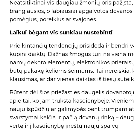
Neatsitiktinai vis daugiau žmonių prisipažįsta,
brangiausios, o labiausiai apgalvotos dovanos –
pomėgius, poreikius ar svajones.
Laikui bėgant vis sunkiau nustebinti
Prie kintančių tendencijų prisideda ir bendri 
kupini daiktų. Dažnas žmogus turi ne vieną mė
namų dekoro elementų, elektronikos prietaisų 
būtų pakakę kelioms šeimoms. Tai nereiškia, 
klausimas, ar dar vienas daiktas iš tiesų sutei
Būtent dėl šios priežasties daugelis dovanotoj
apie tai, ko jam trūksta kasdienybėje. Vieniems g
naujų įspūdžių ar galimybės bent trumpam atsi
svarstymai keičia ir pačią dovanų rinką – dau
vertę ir į kasdienybę įneštų naujų spalvų.