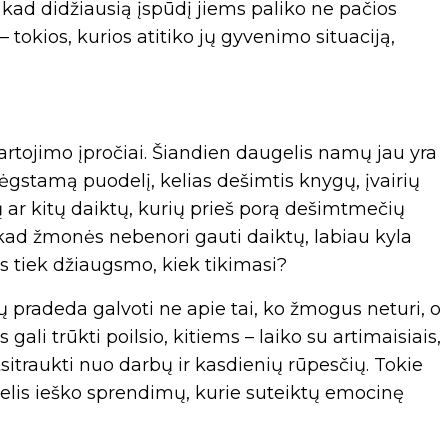
 kad didžiausią įspūdį jiems paliko ne pačios
 tokios, kurios atitiko jų gyvenimo situaciją,
vartojimo įpročiai. Šiandien daugelis namų jau yra
gstamą puodelį, kelias dešimtis knygų, įvairių
ar kitų daiktų, kurių prieš porą dešimtmečių
kad žmonės nebenori gauti daiktų, labiau kyla
ks tiek džiaugsmo, kiek tikimasi?
ų pradeda galvoti ne apie tai, ko žmogus neturi, o
ali trūkti poilsio, kitiems – laiko su artimaisiais,
traukti nuo darbų ir kasdienių rūpesčių. Tokie
gelis ieško sprendimų, kurie suteiktų emocinę