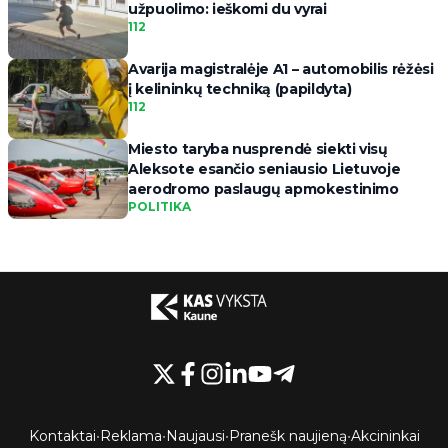
užpuolimo: ieškomi du vyrai
112
Avarija magistralėje A1 – automobilis rėžėsi
į kelininkų techniką (papildyta)
112
Miesto taryba nusprendė siekti visų
Aleksote esančio seniausio Lietuvoje
aerodromo paslaugų apmokestinimo
POLITIKA
Kontaktai
•
Reklama
•
Naujausi
•
Pranešk naujieną
•
Akcininkai