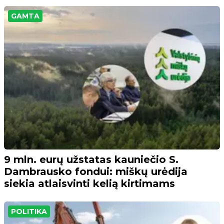
GAMTA
9 mln. eurų užstatas kauniečio S.
Dambrausko fondui: miškų urėdija
siekia atlaisvinti kelią kirtimams
POLITIKA