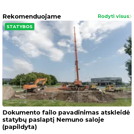
Rekomenduojame
Rodyti visus
STATYBOS
Dokumento failo pavadinimas atskleidė
statybų paslaptį Nemuno saloje
(papildyta)