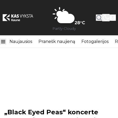
28
°C
Partly-Cloudy
Naujausios
Pranešk naujieną
Fotogalerijos
R
„Black Eyed Peas“ koncerte