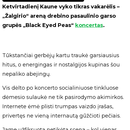
Ketvirtadienį Kaune vyko tikras vakarėlis –
„Žalgirio“ areną drebino pasaulinio garso
grupės „Black Eyed Peas“
koncertas
.
Tūkstančiai gerbėjų kartu traukė garsiausius
hitus, o energingas ir nostalgijos kupinas šou
nepaliko abejingų.
Vis dėlto po koncerto socialiniuose tinkluose
dėmesio sulaukė ne tik pasirodymo akimirkos.
Internete ėmė plisti trumpas vaizdo įrašas,
privertęs ne vieną internautą gūžčioti pečiais.
Jame užfiksuota netikėta scena – kol vienas