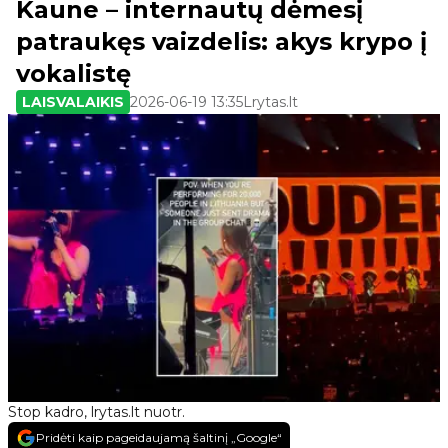
Kaune – internautų dėmesį
patraukęs vaizdelis: akys krypo į
vokalistę
LAISVALAIKIS
2026-06-19 13:35
Lrytas.lt
Stop kadro, lrytas.lt nuotr.
Pridėti kaip pageidaujamą šaltinį „Google“