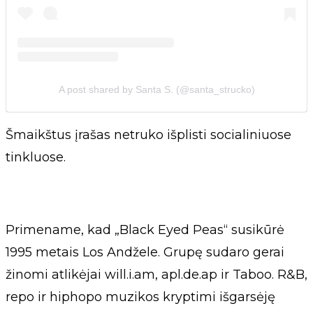
A post shared by Santa S. (@santa_strucko)
Šmaikštus įrašas netruko išplisti socialiniuose
tinkluose.
Primename, kad „Black Eyed Peas“ susikūrė
1995 metais Los Andžele. Grupę sudaro gerai
žinomi atlikėjai will.i.am, apl.de.ap ir Taboo. R&B,
repo ir hiphopo muzikos kryptimi išgarsėję