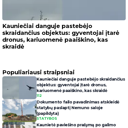
Kauniečiai danguje pastebėjo
skraidančius objektus: gyventojai įtarė
dronus, kariuomenė paaiškino, kas
skraidė
Populiariausi straipsniai
Kauniečiai danguje pastebėjo skraidančius
objektus: gyventojai įtarė dronus,
kariuomenė paaiškino, kas skraidė
112
Dokumento failo pavadinimas atskleidė
statybų paslaptį Nemuno saloje
(papildyta)
STATYBOS
Kaunietė paviešino prašymą po galimo