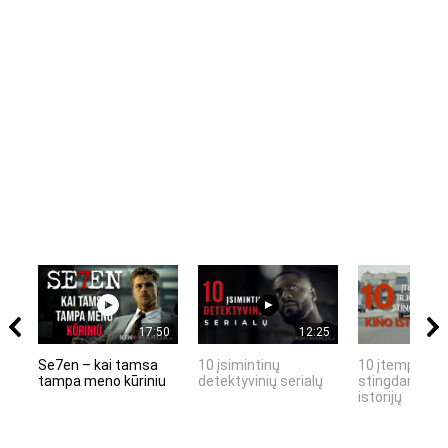
17:50
12:25
Se7en – kai tamsa
10 įsimintinų
10 įtemptų, k
tampa meno kūriniu
detektyvinių serialų
stingdančių k
istorijų