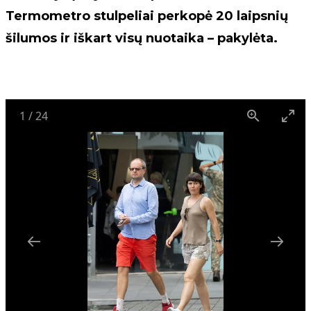
Termometro stulpeliai perkopė 20 laipsnių
šilumos ir iškart visų nuotaika – pakylėta.
1
/
24