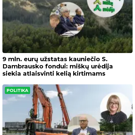
9 mln. eurų užstatas kauniečio S.
Dambrausko fondui: miškų urėdija
siekia atlaisvinti kelią kirtimams
POLITIKA