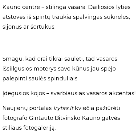
Kauno centre – stilinga vasara. Dailiosios lyties
atstovės iš spintų traukia spalvingas sukneles,
sijonus ar šortukus.
Smagu, kad orai tikrai saulėti, tad vasaros
išsiilgusios moterys savo kūnus jau spėjo
palepinti saulės spinduliais.
Įdegusios kojos – svarbiausias vasaros akcentas!
Naujienų portalas
lrytas.lt
kviečia pažiūrėti
fotografo Gintauto Bitvinsko Kauno gatvės
stiliaus fotogaleriją.