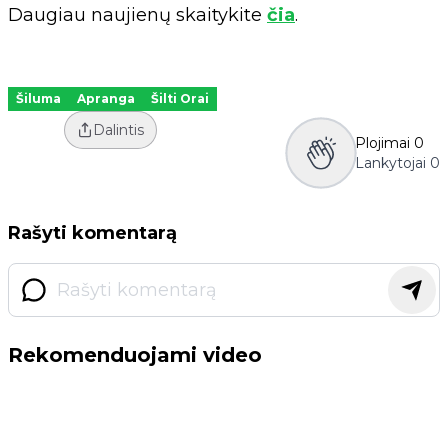
Daugiau naujienų skaitykite
čia
.
Šiluma
Apranga
Šilti Orai
Dalintis
Plojimai
0
Lankytojai
0
Rašyti komentarą
Rekomenduojami video