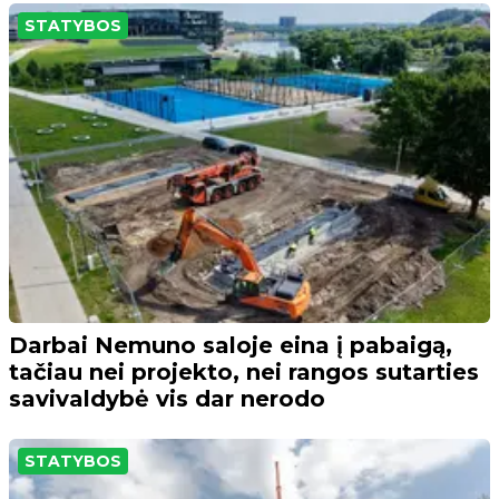
STATYBOS
Darbai Nemuno saloje eina į pabaigą,
tačiau nei projekto, nei rangos sutarties
savivaldybė vis dar nerodo
STATYBOS