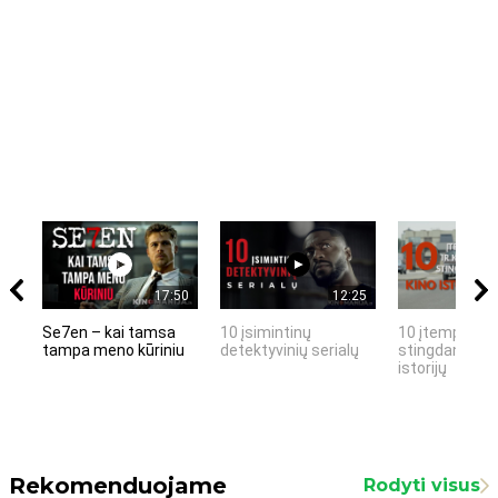
17:50
12:25
Se7en – kai tamsa
10 įsimintinų
10 įtemptų, k
tampa meno kūriniu
detektyvinių serialų
stingdančių k
istorijų
Rekomenduojame
Rodyti visus