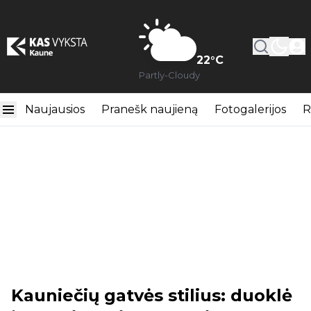
22
°C
Partly-Cloudy
Naujausios
Pranešk naujieną
Fotogalerijos
R
Kauniečių gatvės stilius: duoklė