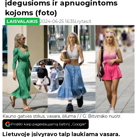
įdegusioms ir apnuogintoms
kojoms (foto)
LAISVALAIKIS
2024-06-25 16:35
Lrytas.lt
Kauno gatvės stilius, vasara, šiluma / / G. Bitvinsko nuotr.
Pridėti kaip pageidaujamą šaltinį „Google“
Lietuvoje įsivyravo taip laukiama vasara.