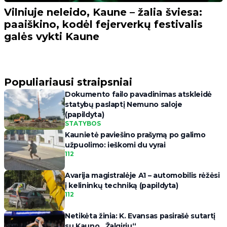
Vilniuje neleido, Kaune – žalia šviesa:
paaiškino, kodėl fejerverkų festivalis
galės vykti Kaune
Populiariausi straipsniai
Dokumento failo pavadinimas atskleidė
statybų paslaptį Nemuno saloje
(papildyta)
STATYBOS
Kaunietė paviešino prašymą po galimo
užpuolimo: ieškomi du vyrai
112
Avarija magistralėje A1 – automobilis rėžėsi
į kelininkų techniką (papildyta)
112
Netikėta žinia: K. Evansas pasirašė sutartį
su Kauno „Žalgiriu“