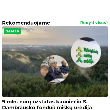
Rekomenduojame
Rodyti visus
GAMTA
9 mln. eurų užstatas kauniečio S.
Dambrausko fondui: miškų urėdija