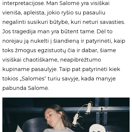
interpretacijose. Man Salomė yra visiškai
vieniša, apleista, jokio ryšio su pasauliu
negalinti susikuri būtybė, kuri neturi savasties.
Jos tragedija man yra būtent tame. Dėl to
norėjau ją nukelti į šiandieną ir patyrinėti, kaip
toks žmogus egzistuotų čia ir dabar, šiame
visiškai chaotiškame, neapibrėžtumo
kupiname pasaulyje. Taip pat patyrinėti kiek
tokios „Salomės“ turiu savyje, kada manyje
pabunda Salomė.