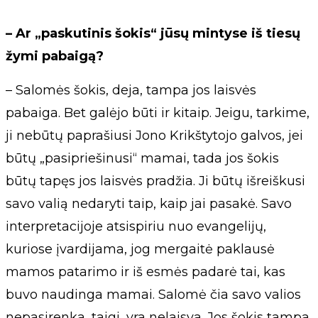
– Ar „paskutinis šokis“ jūsų mintyse iš tiesų
žymi pabaigą?
– Salomės šokis, deja, tampa jos laisvės
pabaiga. Bet galėjo būti ir kitaip. Jeigu, tarkime,
ji nebūtų paprašiusi Jono Krikštytojo galvos, jei
būtų „pasipriešinusi“ mamai, tada jos šokis
būtų tapęs jos laisvės pradžia. Ji būtų išreiškusi
savo valią nedaryti taip, kaip jai pasakė. Savo
interpretacijoje atsispiriu nuo evangelijų,
kuriose įvardijama, jog mergaitė paklausė
mamos patarimo ir iš esmės padarė tai, kas
buvo naudinga mamai. Salomė čia savo valios
nepasirenka, taigi, yra nelaisva. Jos šokis tampa