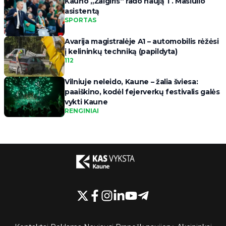
Kauno „Žalgiris“ rado naują T. Masiulio
asistentą
SPORTAS
Avarija magistralėje A1 – automobilis rėžėsi
į kelininkų techniką (papildyta)
112
Vilniuje neleido, Kaune – žalia šviesa:
paaiškino, kodėl fejerverkų festivalis galės
vykti Kaune
RENGINIAI