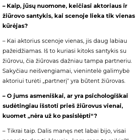
– Kaip, jūsų nuomone, keičiasi aktoriaus ir
žiūrovo santykis, kai scenoje lieka tik vienas
kūrėjas?
– Kai aktorius scenoje vienas, jis daug labiau
pažeidžiamas. Iš to kuriasi kitoks santykis su
žiūrovu, čia žiūrovas dažniau tampa partneriu.
Sakyčiau neišvengiamai, vienintelė galimybė
aktoriui turėti „partnerį“ yra būtent žiūrovas.
– O jums asmeniškai, ar yra psichologiškai
sudėtingiau išstoti prieš žiūrovus vienai,
kuomet „nėra už ko pasislėpti“?
– Tikrai taip. Dalis manęs net labai bijo, visai