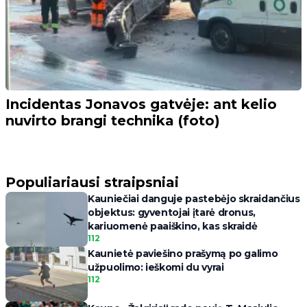
Incidentas Jonavos gatvėje: ant kelio
nuvirto brangi technika (foto)
Populiariausi straipsniai
Kauniečiai danguje pastebėjo skraidančius
objektus: gyventojai įtarė dronus,
kariuomenė paaiškino, kas skraidė
112
Kaunietė paviešino prašymą po galimo
užpuolimo: ieškomi du vyrai
112