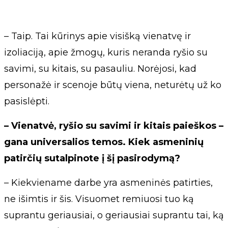
– Taip. Tai kūrinys apie visišką vienatvę ir
izoliaciją, apie žmogų, kuris neranda ryšio su
savimi, su kitais, su pasauliu. Norėjosi, kad
personažė ir scenoje būtų viena, neturėtų už ko
pasislėpti.
– Vienatvė, ryšio su savimi ir kitais paieškos –
gana universalios temos. Kiek asmeninių
patirčių sutalpinote į šį pasirodymą?
– Kiekviename darbe yra asmeninės patirties,
ne išimtis ir šis. Visuomet remiuosi tuo ką
suprantu geriausiai, o geriausiai suprantu tai, ką