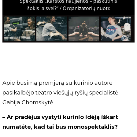
Spektaklis „Karštos naujienos – paskutinis
šokis laisvei?“ / Organizatorių nuotr.
Apie būsimą premjerą su kūrinio autore
pasikalbėjo teatro viešųjų ryšių specialistė
Gabija Chomskytė.
– Ar pradėjus vystyti kūrinio idėją iškart
numatėte, kad tai bus monospektaklis?