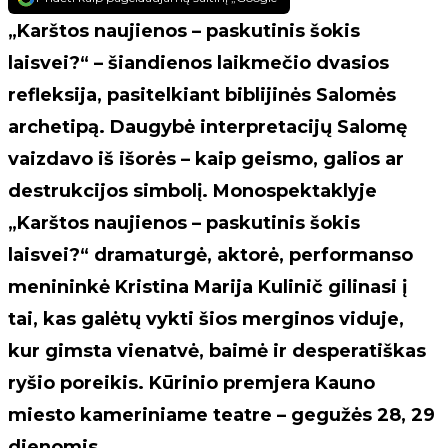
„Karštos naujienos – paskutinis šokis
laisvei?“ – šiandienos laikmečio dvasios
refleksija, pasitelkiant biblijinės Salomės
archetipą. Daugybė interpretacijų Salomę
vaizdavo iš išorės – kaip geismo, galios ar
destrukcijos simbolį. Monospektaklyje
„Karštos naujienos – paskutinis šokis
laisvei?“ dramaturgė, aktorė, performanso
menininkė Kristina Marija Kulinič gilinasi į
tai, kas galėtų vykti šios merginos viduje,
kur gimsta vienatvė, baimė ir desperatiškas
ryšio poreikis. Kūrinio premjera Kauno
miesto kameriniame teatre – gegužės 28, 29
dienomis.