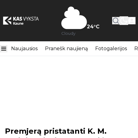
24
°C
Cloudy
Naujausios
Pranešk naujieną
Fotogalerijos
R
Premjerą pristatanti K. M.