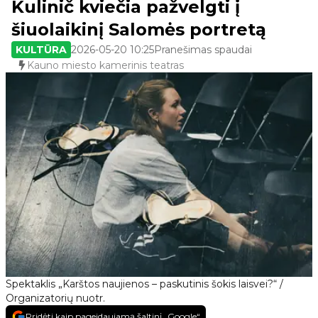
Kulinič kviečia pažvelgti į
šiuolaikinį Salomės portretą
KULTŪRA
2026-05-20 10:25
Pranešimas spaudai
Kauno miesto kamerinis teatras
Spektaklis „Karštos naujienos – paskutinis šokis laisvei?“ /
Organizatorių nuotr.
Pridėti kaip pageidaujamą šaltinį „Google“