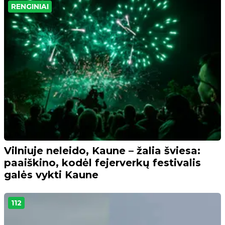
RENGINIAI
Vilniuje neleido, Kaune – žalia šviesa:
paaiškino, kodėl fejerverkų festivalis
galės vykti Kaune
112