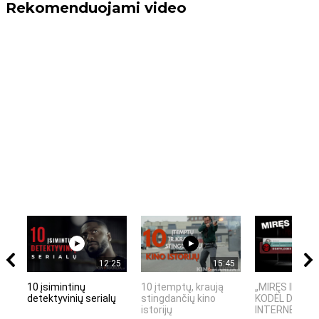
Rekomenduojami video
12:25
15:45
10 įsimintinų
10 įtemptų, kraują
„MIRĘS INTER
detektyvinių serialų
stingdančių kino
KODĖL DIDŽIOJ
istorijų
INTERNETO NĖ