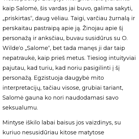
kaip Salomė, šis vardas jai buvo, galima sakyti,
„priskirtas“, daug vėliau. Taigi, varčiau žurnalą ir
perskaitau pastraipą apie ją. Žinojau apie šį
personažą ir anksčiau, buvau susidūrus su O.
Wilde‘o „Salome“, bet tada manęs ji dar taip
nepatraukė, kaip prieš metus. Tiesiog intuityviai
pajutau, kad turiu, kad noriu pasigilinti į šį
personažą. Egzistuoja daugybė mito
interpretacijų, tačiau visose, grubiai tariant,
Salomė gauna ko nori naudodamasi savo
seksualumu.
Mintyse iškilo labai baisus jos vaizdinys, su
kuriuo nesusidūriau kitose matytose