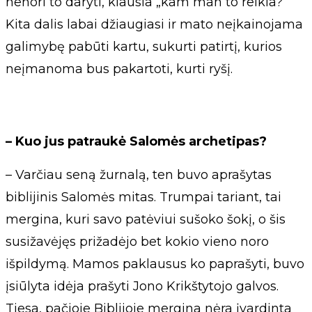
nenori to daryti, klausia „kam man to reikia?“
Kita dalis labai džiaugiasi ir mato neįkainojama
galimybę pabūti kartu, sukurti patirtį, kurios
neįmanoma bus pakartoti, kurti ryšį.
– Kuo jus patraukė Salomės archetipas?
– Varčiau seną žurnalą, ten buvo aprašytas
biblijinis Salomės mitas. Trumpai tariant, tai
mergina, kuri savo patėviui sušoko šokį, o šis
susižavėjęs prižadėjo bet kokio vieno noro
išpildymą. Mamos paklausus ko paprašyti, buvo
įsiūlyta idėja prašyti Jono Krikštytojo galvos.
Tiesa, pačioje Biblijoje mergina nėra įvardinta