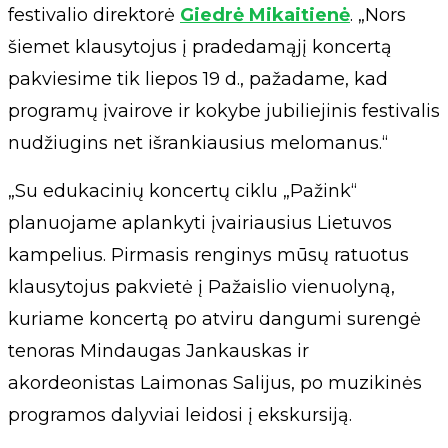
festivalio direktorė
Giedrė Mikaitienė
. „Nors
šiemet klausytojus į pradedamąjį koncertą
pakviesime tik liepos 19 d., pažadame, kad
programų įvairove ir kokybe jubiliejinis festivalis
nudžiugins net išrankiausius melomanus.“
„Su edukacinių koncertų ciklu „Pažink“
planuojame aplankyti įvairiausius Lietuvos
kampelius. Pirmasis renginys mūsų ratuotus
klausytojus pakvietė į Pažaislio vienuolyną,
kuriame koncertą po atviru dangumi surengė
tenoras Mindaugas Jankauskas ir
akordeonistas Laimonas Salijus, po muzikinės
programos dalyviai leidosi į ekskursiją.