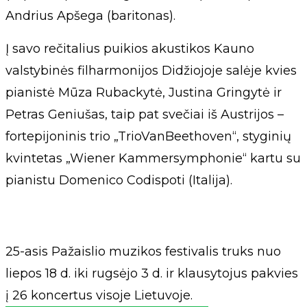
Andrius Apšega (baritonas).
Į savo rečitalius puikios akustikos Kauno
valstybinės filharmonijos Didžiojoje salėje kvies
pianistė Mūza Rubackytė, Justina Gringytė ir
Petras Geniušas, taip pat svečiai iš Austrijos –
fortepijoninis trio „TrioVanBeethoven“, styginių
kvintetas „Wiener Kammersymphonie“ kartu su
pianistu Domenico Codispoti (Italija).
25-asis Pažaislio muzikos festivalis truks nuo
liepos 18 d. iki rugsėjo 3 d. ir klausytojus pakvies
į 26 koncertus visoje Lietuvoje.