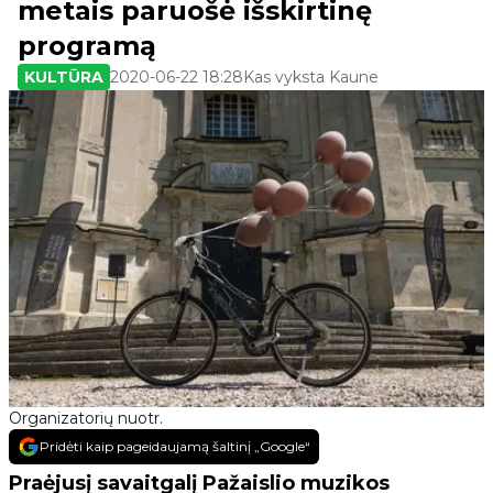
metais paruošė išskirtinę
programą
KULTŪRA
2020-06-22 18:28
Kas vyksta Kaune
Organizatorių nuotr.
Pridėti kaip pageidaujamą šaltinį „Google“
Praėjusį savaitgalį Pažaislio muzikos