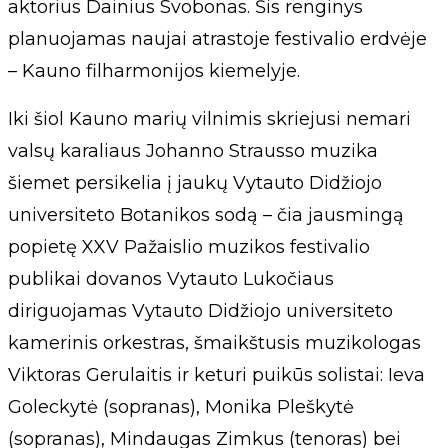
aktorius Dainius Svobonas. Šis renginys
planuojamas naujai atrastoje festivalio erdvėje
– Kauno filharmonijos kiemelyje.
Iki šiol Kauno marių vilnimis skriejusi nemari
valsų karaliaus Johanno Strausso muzika
šiemet persikelia į jaukų Vytauto Didžiojo
universiteto Botanikos sodą – čia jausmingą
popietę XXV Pažaislio muzikos festivalio
publikai dovanos Vytauto Lukočiaus
diriguojamas Vytauto Didžiojo universiteto
kamerinis orkestras, šmaikštusis muzikologas
Viktoras Gerulaitis ir keturi puikūs solistai: Ieva
Goleckytė (sopranas), Monika Pleškytė
(sopranas), Mindaugas Zimkus (tenoras) bei