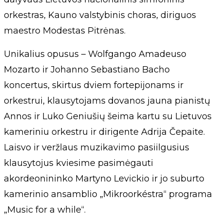
orkestras, Kauno valstybinis choras, diriguos
maestro Modestas Pitrėnas.
Unikalius opusus – Wolfgango Amadeuso
Mozarto ir Johanno Sebastiano Bacho
koncertus, skirtus dviem fortepijonams ir
orkestrui, klausytojams dovanos jauna pianistų
Annos ir Luko Geniušių šeima kartu su Lietuvos
kameriniu orkestru ir dirigente Adrija Čepaite.
Laisvo ir veržlaus muzikavimo pasiilgusius
klausytojus kviesime pasimėgauti
akordeonininko Martyno Levickio ir jo suburto
kamerinio ansamblio „Mikroorkéstra“ programa
„Music for a while“.