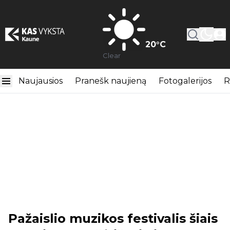
20
°C
Clear
Naujausios
Pranešk naujieną
Fotogalerijos
R
Pažaislio muzikos festivalis šiais