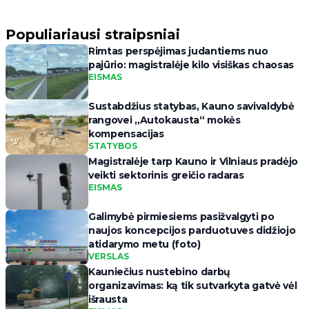
Populiariausi straipsniai
Rimtas perspėjimas judantiems nuo
pajūrio: magistralėje kilo visiškas chaosas
EISMAS
Sustabdžius statybas, Kauno savivaldybė
rangovei „Autokausta“ mokės
kompensacijas
STATYBOS
Magistralėje tarp Kauno ir Vilniaus pradėjo
veikti sektorinis greičio radaras
EISMAS
Galimybė pirmiesiems pasižvalgyti po
naujos koncepcijos parduotuves didžiojo
atidarymo metu (foto)
VERSLAS
Kauniečius nustebino darbų
organizavimas: ką tik sutvarkyta gatvė vėl
išrausta