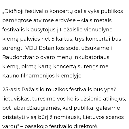
„Didžioji festivalio koncertų dalis vyks publikos
pamėgtose atvirose erdvėse – šiais metais
festivalis klausytojus į Pažaislio vienuolyno
kiemą pakvies net 5 kartus, trys koncertai bus
surengti VDU Botanikos sode, užsuksime į
Raudondvario dvaro menų inkubatoriaus
kiemą, pirmą kartą koncertą surengsime
Kauno filharmonijos kiemelyje.
25-asis Pažaislio muzikos festivalis bus ypač
lietuviškas, turėsime vos kelis užsienio atlikėjus,
bet labai džiaugiamės, kad publikai galėsime
pristatyti visą būrį žinomiausių Lietuvos scenos
vardų“ – pasakojo festivalio direktorė.