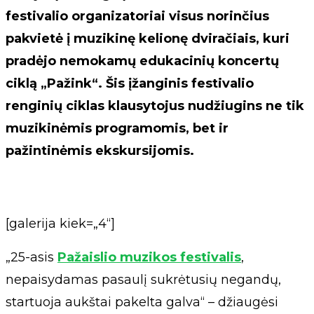
festivalio organizatoriai visus norinčius
pakvietė į muzikinę kelionę dviračiais, kuri
pradėjo nemokamų edukacinių koncertų
ciklą „Pažink“. Šis įžanginis festivalio
renginių ciklas klausytojus nudžiugins ne tik
muzikinėmis programomis, bet ir
pažintinėmis ekskursijomis.
[galerija kiek=„4“]
„25-asis
Pažaislio muzikos festivalis
,
nepaisydamas pasaulį sukrėtusių negandų,
startuoja aukštai pakelta galva“ – džiaugėsi