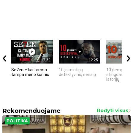
17:50
12:25
Se7en – kai tamsa
10 įsimintinų
10 įtemptų, k
tampa meno kūriniu
detektyvinių serialų
stingdančių k
istorijų
Rekomenduojame
Rodyti visus
POLITIKA