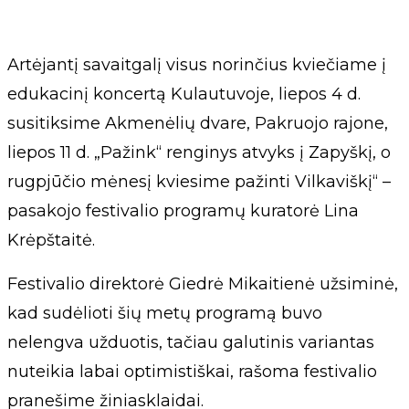
Artėjantį savaitgalį visus norinčius kviečiame į
edukacinį koncertą Kulautuvoje, liepos 4 d.
susitiksime Akmenėlių dvare, Pakruojo rajone,
liepos 11 d. „Pažink“ renginys atvyks į Zapyškį, o
rugpjūčio mėnesį kviesime pažinti Vilkaviškį“ –
pasakojo festivalio programų kuratorė Lina
Krėpštaitė.
Festivalio direktorė Giedrė Mikaitienė užsiminė,
kad sudėlioti šių metų programą buvo
nelengva užduotis, tačiau galutinis variantas
nuteikia labai optimistiškai, rašoma festivalio
pranešime žiniasklaidai.