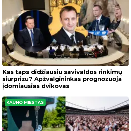
Kas taps didžiausiu savivaldos rinkimų
siurprizu? Apžvalgininkas prognozuoja
įdomiausias dvikovas
KAUNO MIESTAS