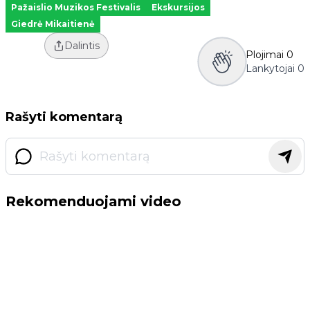
Pažaislio Muzikos Festivalis
Ekskursijos
Giedrė Mikaitienė
Dalintis
Plojimai
0
Lankytojai
0
Rašyti komentarą
Rekomenduojami video