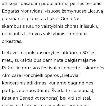
atlikėjai: pasaulinį populiarumą pelnęs tenoras
Edgaras Montvidas, visuose žemynuose Lietuvą
garsinantis pianistas Lukas Geniušas,
skambusis Kauno valstybinis choras ir iššūkių
nebijantis Lietuvos valstybinis simfoninis
orkestras.
Lietuvos nepriklausomybės atkūrimo 30-ies
metų sukaktis bus paminėta baigiamajame
Pažaislio muzikos festivalio koncerte – skambės
Almicare Ponchielli operos „Lietuviai“
koncertinis atlikimas, kuriame pagrindines
partijas dainuos Jūratė Švedaitė (sopranas),
Kristian Benedikt (tenoras) bei kiti solistai,
dalyvaus Lietuvos nacionalinis simfoninis