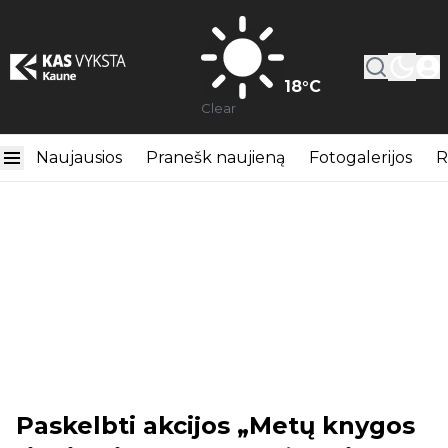
18
°C
Clear
Naujausios
Pranešk naujieną
Fotogalerijos
R
Paskelbti akcijos „Metų knygos