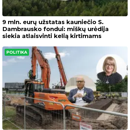
9 mln. eurų užstatas kauniečio S.
Dambrausko fondui: miškų urėdija
siekia atlaisvinti kelią kirtimams
POLITIKA