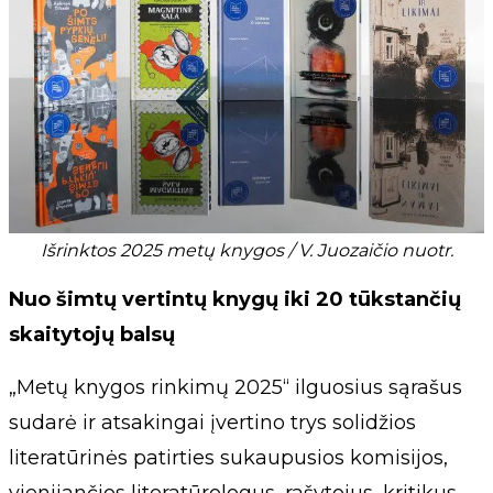
Išrinktos 2025 metų knygos / V. Juozaičio nuotr.
Nuo šimtų vertintų knygų iki 20 tūkstančių
skaitytojų balsų
„Metų knygos rinkimų 2025“ ilguosius sąrašus
sudarė ir atsakingai įvertino trys solidžios
literatūrinės patirties sukaupusios komisijos,
vienijančios literatūrologus, rašytojus, kritikus,