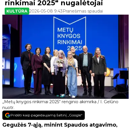
rinkimai 2025“ nugalėtojai
KULTŪRA
2026-05-08 9:43
Pranešimas spaudai
„Metų knygos rinkimai 2025“ renginio akimirka / I. Gelūno
nuotr.
Pridėti kaip pageidaujamą šaltinį „Google“
Gegužės 7-ąją, minint Spaudos atgavimo,