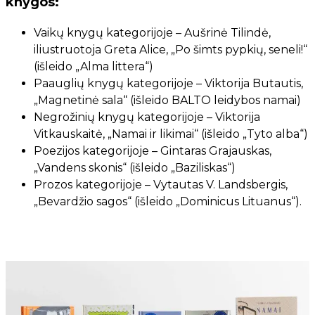
knygos:
Vaikų knygų kategorijoje – Aušrinė Tilindė,
iliustruotoja Greta Alice, „Po šimts pypkių, seneli!“
(išleido „Alma littera“)
Paauglių knygų kategorijoje – Viktorija Butautis,
„Magnetinė sala“ (išleido BALTO leidybos namai)
Negrožinių knygų kategorijoje – Viktorija
Vitkauskaitė, „Namai ir likimai“ (išleido „Tyto alba“)
Poezijos kategorijoje – Gintaras Grajauskas,
„Vandens skonis“ (išleido „Baziliskas“)
Prozos kategorijoje – Vytautas V. Landsbergis,
„Bevardžio sagos“ (išleido „Dominicus Lituanus“).