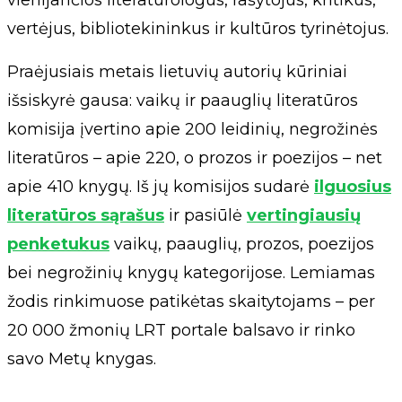
vertėjus, bibliotekininkus ir kultūros tyrinėtojus.
Praėjusiais metais lietuvių autorių kūriniai
išsiskyrė gausa: vaikų ir paauglių literatūros
komisija įvertino apie 200 leidinių, negrožinės
literatūros – apie 220, o prozos ir poezijos – net
apie 410 knygų. Iš jų komisijos sudarė
ilguosius
literatūros sąrašus
ir pasiūlė
vertingiausių
penketukus
vaikų, paauglių, prozos, poezijos
bei negrožinių knygų kategorijose. Lemiamas
žodis rinkimuose patikėtas skaitytojams – per
20 000 žmonių LRT portale balsavo ir rinko
savo Metų knygas.