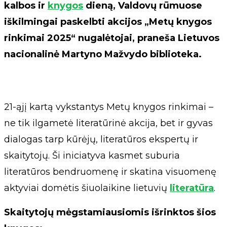
kalbos ir
knygos
dieną, Valdovų rūmuose
iškilmingai paskelbti akcijos „Metų knygos
rinkimai 2025“ nugalėtojai, praneša Lietuvos
nacionalinė Martyno Mažvydo biblioteka.
21-ąjį kartą vykstantys Metų knygos rinkimai –
ne tik ilgametė literatūrinė akcija, bet ir gyvas
dialogas tarp kūrėjų, literatūros ekspertų ir
skaitytojų. Ši iniciatyva kasmet suburia
literatūros bendruomenę ir skatina visuomenę
aktyviai domėtis šiuolaikine lietuvių
literatūra
.
Skaitytojų mėgstamiausiomis išrinktos šios