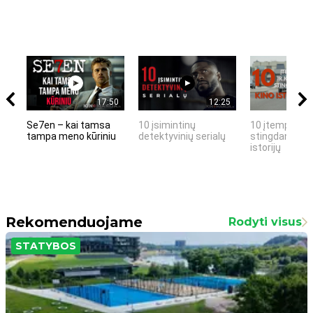
17:50
12:25
Se7en – kai tamsa
10 įsimintinų
10 įtemptų, k
tampa meno kūriniu
detektyvinių serialų
stingdančių k
istorijų
Rekomenduojame
Rodyti visus
STATYBOS