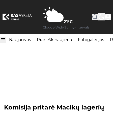
21
°C
Cloudy-With-Sunny-Intervals
Naujausios
Pranešk naujieną
Fotogalerijos
R
Komisija pritarė Macikų lagerių