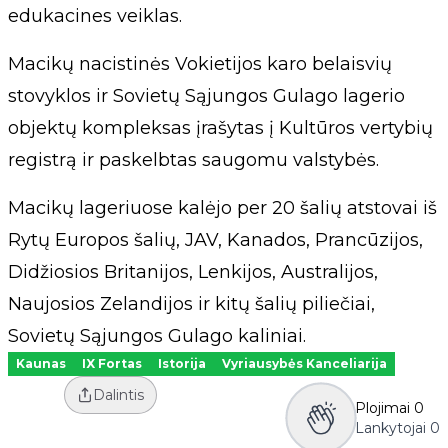
edukacines veiklas.
Macikų nacistinės Vokietijos karo belaisvių
stovyklos ir Sovietų Sąjungos Gulago lagerio
objektų kompleksas įrašytas į Kultūros vertybių
registrą ir paskelbtas saugomu valstybės.
Macikų lageriuose kalėjo per 20 šalių atstovai iš
Rytų Europos šalių, JAV, Kanados, Prancūzijos,
Didžiosios Britanijos, Lenkijos, Australijos,
Naujosios Zelandijos ir kitų šalių piliečiai,
Sovietų Sąjungos Gulago kaliniai.
Kaunas
IX Fortas
Istorija
Vyriausybės Kanceliarija
Dalintis
Plojimai
0
Lankytojai
0