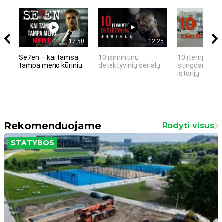
17:50
12:25
Se7en – kai tamsa
10 įsimintinų
10 įtemptų, k
tampa meno kūriniu
detektyvinių serialų
stingdančių k
istorijų
Rekomenduojame
Rodyti visus
STATYBOS