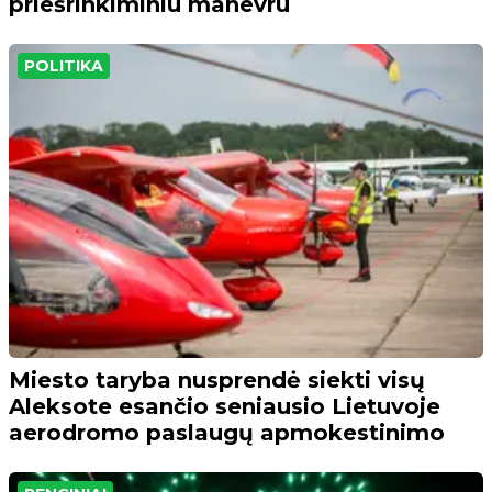
priešrinkiminiu manevru
POLITIKA
Miesto taryba nusprendė siekti visų
Aleksote esančio seniausio Lietuvoje
aerodromo paslaugų apmokestinimo