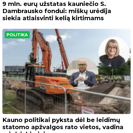
9 mln. eurų užstatas kauniečio S.
Dambrausko fondui: miškų urėdija
siekia atlaisvinti kelią kirtimams
POLITIKA
Kauno politikai pyksta dėl be leidimų
statomo apžvalgos rato vietos, vadina