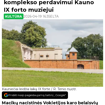
komplekso perdavimui Kauno
IX forto muziejui
KULTŪRA
2026-04-19 16:35
ELTA
Kauniečiai leidžia laiką IX forte / R. Tenio nuotr.
Pridėti kaip pageidaujamą šaltinį „Google“
Macikų nacistinės Vokietijos karo belaisvių