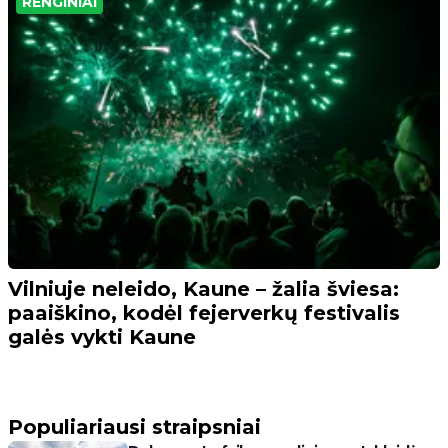
RENGINIAI
Vilniuje neleido, Kaune – žalia šviesa:
paaiškino, kodėl fejerverkų festivalis
galės vykti Kaune
Populiariausi straipsniai