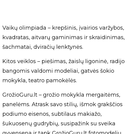
Vaikų olimpiada – krepšinis, įvairios varžybos,
kvadratas, aitvarų gaminimas ir skraidinimas,
šachmatai, dviračių lenktynės.
Kitos veiklos – piešimas, žaislų ligoninė, radijo
bangomis valdomi modeliai, gatvės šokio
mokykla, teatro pamokėlės.
GrožioGuru.lt – grožio mokykla mergaitėms,
panelėms. Atrask savo stilių, išmok grakščios
podiumo eisenos, subtilaus makiažo,
šukuosenų gudrybių, susipažink su sveika
gyvensena ir tapk GrožioGuru.lt fotomodeliu.