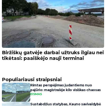
Biržiškų gatvėje darbai užtruks ilgiau nei
tikėtasi: paaiškėjo nauji terminai
Populiariausi straipsniai
Rimtas perspėjimas judantiems nuo
pajūrio: magistralėje kilo visiškas chaosas
EISMAS
Sustabdžius statybas, Kauno savivaldybė