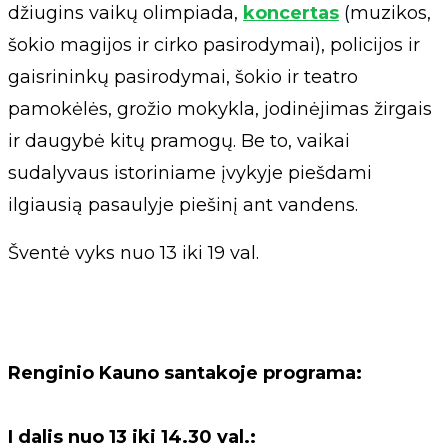
džiugins vaikų olimpiada,
koncertas
(muzikos,
šokio magijos ir cirko pasirodymai), policijos ir
gaisrininkų pasirodymai, šokio ir teatro
pamokėlės, grožio mokykla, jodinėjimas žirgais
ir daugybė kitų pramogų. Be to, vaikai
sudalyvaus istoriniame įvykyje piešdami
ilgiausią pasaulyje piešinį ant vandens.
Šventė vyks nuo 13 iki 19 val.
Renginio Kauno santakoje programa:
I dalis nuo 13 iki 14.30 val.: