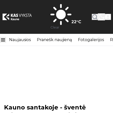
22
°C
Clear
Naujausios
Pranešk naujieną
Fotogalerijos
R
Kauno santakoje - šventė