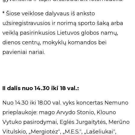
* Šiose veiklose dalyvaus iš anksto
užsiregistravusios ir norimą sporto šaką arba
veiklą pasirinkusios Lietuvos globos namų,
dienos centrų, mokyklų komandos bei
pavieniai nariai.
II dalis nuo 14.30 iki 18 val.:
Nuo 14.30 iki 18.00 val. vyks koncertas Nemuno
prieplaukoje: mago Arvydo Stonio, Klouno
Vytuko pasirodymai, Eglės Jurgaitytės, Merūno
Vitulskio, „Mergiotėz“, „M.E.S.“, „Lašeliukai“,