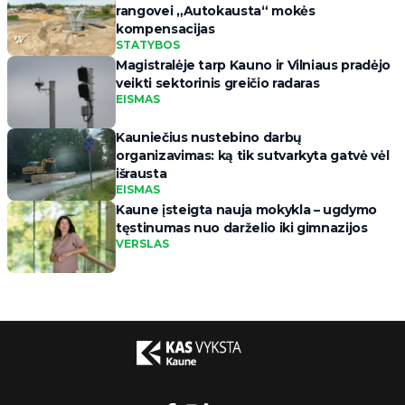
rangovei „Autokausta“ mokės
kompensacijas
STATYBOS
Magistralėje tarp Kauno ir Vilniaus pradėjo
veikti sektorinis greičio radaras
EISMAS
Kauniečius nustebino darbų
organizavimas: ką tik sutvarkyta gatvė vėl
išrausta
EISMAS
Kaune įsteigta nauja mokykla – ugdymo
tęstinumas nuo darželio iki gimnazijos
VERSLAS