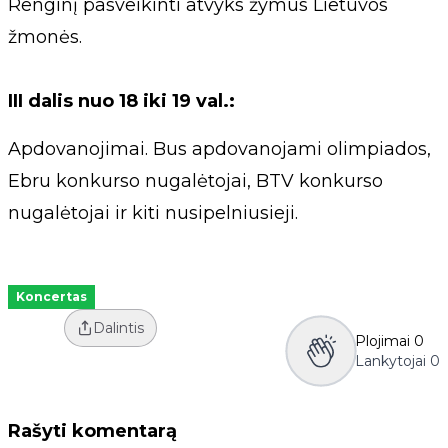
Renginį pasveikinti atvyks žymūs Lietuvos
žmonės.
III dalis nuo 18 iki 19 val.:
Apdovanojimai. Bus apdovanojami olimpiados,
Ebru konkurso nugalėtojai, BTV konkurso
nugalėtojai ir kiti nusipelniusieji.
Koncertas
Dalintis
Plojimai
0
Lankytojai
0
Rašyti komentarą