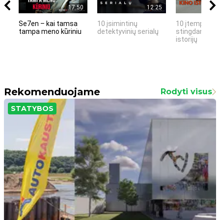
17:50
12:25
Se7en – kai tamsa
10 įsimintinų
10 įtemptų, k
tampa meno kūriniu
detektyvinių serialų
stingdančių k
istorijų
Rekomenduojame
Rodyti visus
STATYBOS