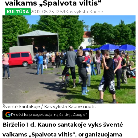
vaikams „Spalvota viltis“
KULTŪRA
2012-05-23 12:59
Kas vyksta Kaune
Šventė Santakoje / Kas vyksta Kaune nuotr.
Pridėti kaip pageidaujamą šaltinį „Google“
Birželio 1 d. Kauno santakoje vyks šventė
vaikams „Spalvota viltis“, organizuojama