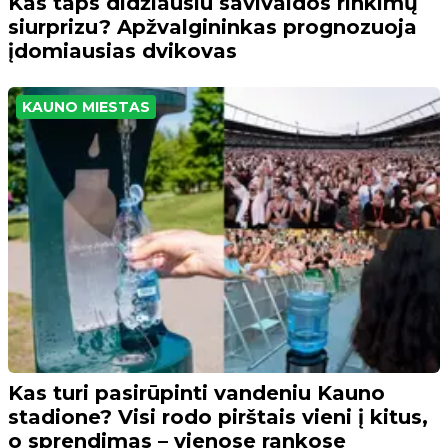
Kas taps didžiausiu savivaldos rinkimų
siurprizu? Apžvalgininkas prognozuoja
įdomiausias dvikovas
KAUNO MIESTAS
Kas turi pasirūpinti vandeniu Kauno
stadione? Visi rodo pirštais vieni į kitus,
o sprendimas – vienose rankose