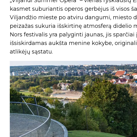
„Viljandi Summer Opera“ – vienas ryškiausių Es
kasmet suburiantis operos gerbėjus iš visos šal
Viljandžio mieste po atviru dangumi, miesto da
peizažas sukuria išskirtinę atmosferą didelio
Nors festivalis yra palyginti jaunas, jis sparčia
išsiskirdamas aukšta menine kokybe, original
atlikėjų sąstatu.