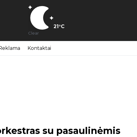
21
°C
Clear
Reklama
Kontaktai
rkestras su pasaulinėmis