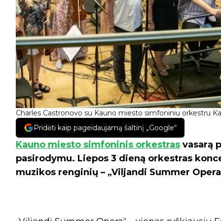
Charles Castronovo su Kauno miesto simfoniniu orkestru Kau
Pridėti kaip pageidaujamą šaltinį „Google“
Kauno miesto simfoninis orkestras
vasarą p
pasirodymu. Liepos 3 dieną orkestras konce
muzikos renginių – „Viljandi Summer Opera“