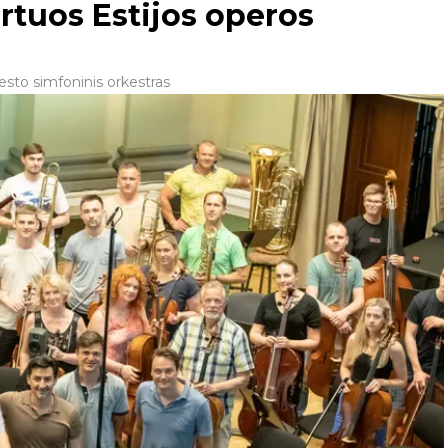
tuos Estijos operos
sto simfoninis orkestras