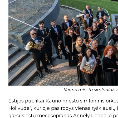
Kauno miesto simfoninis or
Estijos publikai Kauno miesto simfoninis orke
Holivude“, kurioje pasirodys vienas ryškiausių
garsus estų mecosopranas Annely Peebo, o prie 