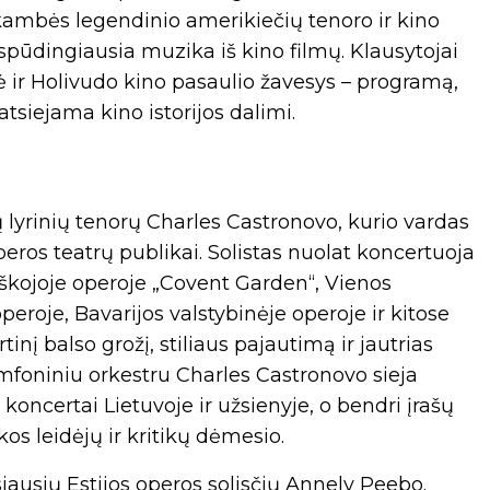
ambės legendinio amerikiečių tenoro ir kino
spūdingiausia muzika iš kino filmų. Klausytojai
bė ir Holivudo kino pasaulio žavesys – programą,
tsiejama kino istorijos dalimi.
 lyrinių tenorų Charles Castronovo, kurio vardas
peros teatrų publikai. Solistas nuolat koncertuoja
škojoje operoje „Covent Garden“, Vienos
peroje, Bavarijos valstybinėje operoje ir kitose
rtinį balso grožį, stiliaus pajautimą ir jautrias
mfoniniu orkestru Charles Castronovo sieja
oncertai Lietuvoje ir užsienyje, o bendri įrašų
os leidėjų ir kritikų dėmesio.
siausių Estijos operos solisčių Annely Peebo.