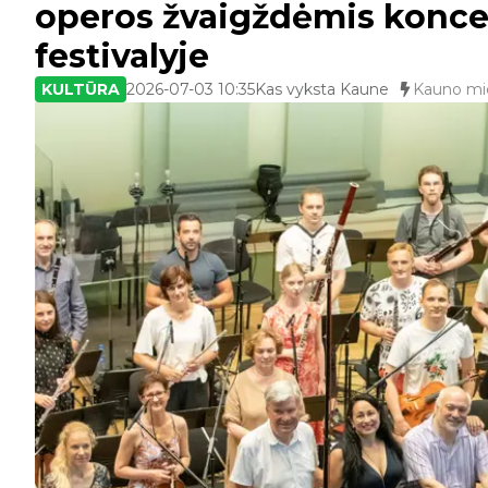
operos žvaigždėmis koncer
festivalyje
KULTŪRA
2026-07-03 10:35
Kas vyksta Kaune
Kauno mie