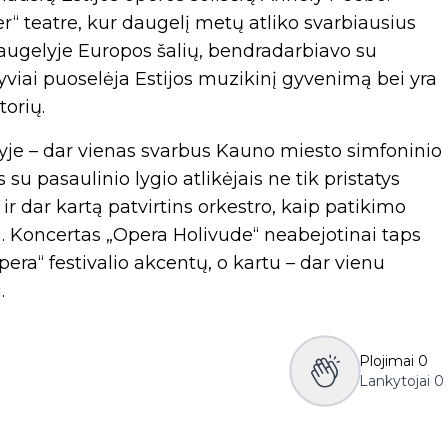
r“ teatre, kur daugelį metų atliko svarbiausius
ugelyje Europos šalių, bendradarbiavo su
ktyviai puoselėja Estijos muzikinį gyvenimą bei yra
torių.
yje – dar vienas svarbus Kauno miesto simfoninio
su pasaulinio lygio atlikėjais ne tik pristatys
ir dar kartą patvirtins orkestro, kaip patikimo
ą. Koncertas „Opera Holivude“ neabejotinai taps
ra“ festivalio akcentų, o kartu – dar vienu
.
Plojimai
0
Lankytojai
0