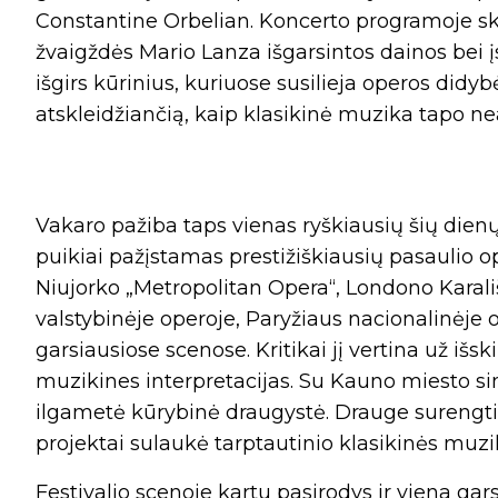
Constantine Orbelian. Koncerto programoje sk
žvaigždės Mario Lanza išgarsintos dainos bei į
išgirs kūrinius, kuriuose susilieja operos didy
atskleidžiančią, kaip klasikinė muzika tapo nea
Vakaro pažiba taps vienas ryškiausių šių dienų
puikiai pažįstamas prestižiškiausių pasaulio o
Niujorko „Metropolitan Opera“, Londono Karali
valstybinėje operoje, Paryžiaus nacionalinėje o
garsiausiose scenose. Kritikai jį vertina už išski
muzikines interpretacijas. Su Kauno miesto si
ilgametė kūrybinė draugystė. Drauge surengti k
projektai sulaukė tarptautinio klasikinės muzik
Festivalio scenoje kartu pasirodys ir viena gar