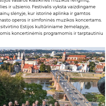
tijos vasaros klasikinės muzikos renginių,
ies ir užsienio. Festivalis vyksta vaizdingame
inų slėnyje, kur istorinė aplinka ir gamtos
 masto operos ir simfoninės muzikos koncertams.
i įsitvirtino Estijos kultūriniame žemėlapyje,
iomis koncertinėmis programomis ir tarptautiniu