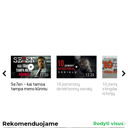
17:50
12:25
Se7en – kai tamsa
10 įsimintinų
10 įtemptų, k
tampa meno kūriniu
detektyvinių serialų
stingdančių k
istorijų
Rekomenduojame
Rodyti visus