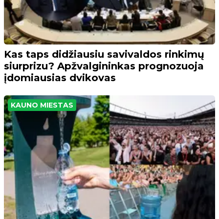
Kas taps didžiausiu savivaldos rinkimų
siurprizu? Apžvalgininkas prognozuoja
įdomiausias dvikovas
KAUNO MIESTAS