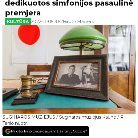
dedikuotos simfonijos pasaulinė
premjera
KULTŪRA
2022-11-05 9:52
Birutė Mačienė
SUGIHAROS MUZIEJUS / Sugiharos muziejus Kaune / R.
Tenio nuotr.
Pridėti kaip pageidaujamą šaltinį „Google“