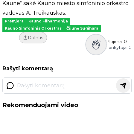
Kaune“ sakė Kauno miesto simfoninio orkestro
vadovas A. Treikauskas.
Premjera
Kauno Filharmonija
Kauno Simfoninis Orkestras
Čijunė Sugihara
Dalintis
Plojimai
0
Lankytojai
0
Rašyti komentarą
Rekomenduojami video