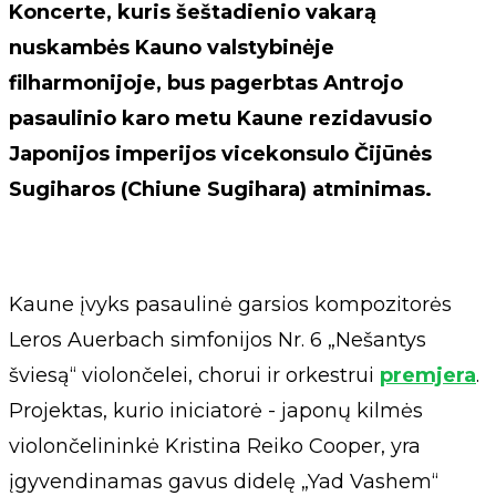
Koncerte, kuris šeštadienio vakarą
nuskambės Kauno valstybinėje
filharmonijoje, bus pagerbtas Antrojo
pasaulinio karo metu Kaune rezidavusio
Japonijos imperijos vicekonsulo Čijūnės
Sugiharos (Chiune Sugihara) atminimas.
Kaune įvyks pasaulinė garsios kompozitorės
Leros Auerbach simfonijos Nr. 6 „Nešantys
šviesą“ violončelei, chorui ir orkestrui
premjera
.
Projektas, kurio iniciatorė - japonų kilmės
violončelininkė Kristina Reiko Cooper, yra
įgyvendinamas gavus didelę „Yad Vashem“