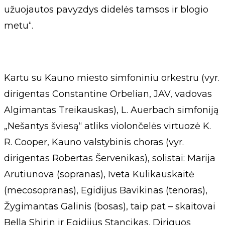
užuojautos pavyzdys didelės tamsos ir blogio
metu“.
Kartu su Kauno miesto simfoniniu orkestru (vyr.
dirigentas Constantine Orbelian, JAV, vadovas
Algimantas Treikauskas), L. Auerbach simfoniją
„Nešantys šviesą“ atliks violončelės virtuozė K.
R. Cooper, Kauno valstybinis choras (vyr.
dirigentas Robertas Šervenikas), solistai: Marija
Arutiunova (sopranas), Iveta Kulikauskaitė
(mecosopranas), Egidijus Bavikinas (tenoras),
Žygimantas Galinis (bosas), taip pat – skaitovai
Bella Shirin ir Egidijus Stancikas. Diriguos