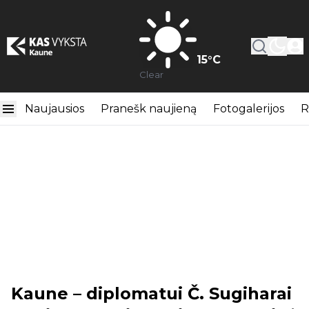
15
°C
Clear
Naujausios
Pranešk naujieną
Fotogalerijos
R
Kaune – diplomatui Č. Sugiharai