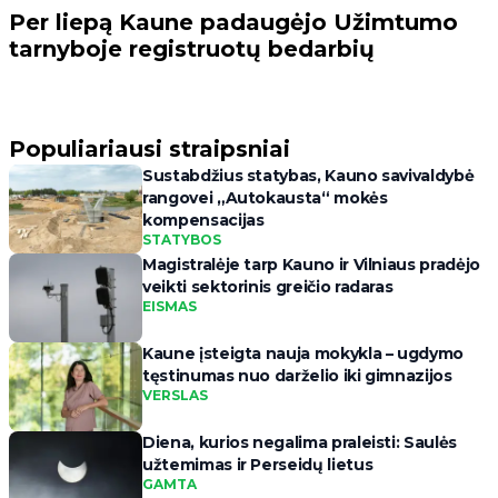
Per liepą Kaune padaugėjo Užimtumo
tarnyboje registruotų bedarbių
Populiariausi straipsniai
Sustabdžius statybas, Kauno savivaldybė
rangovei „Autokausta“ mokės
kompensacijas
STATYBOS
Magistralėje tarp Kauno ir Vilniaus pradėjo
veikti sektorinis greičio radaras
EISMAS
Kaune įsteigta nauja mokykla – ugdymo
tęstinumas nuo darželio iki gimnazijos
VERSLAS
Diena, kurios negalima praleisti: Saulės
užtemimas ir Perseidų lietus
GAMTA