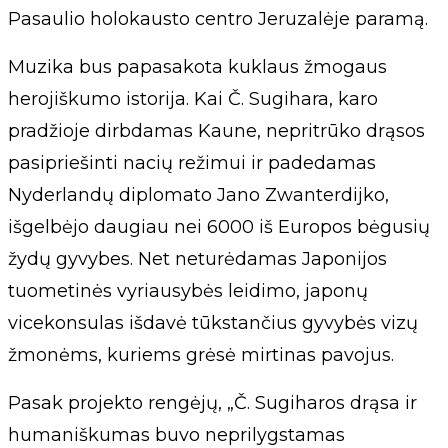
Pasaulio holokausto centro Jeruzalėje paramą.
Muzika bus papasakota kuklaus žmogaus
herojiškumo istorija. Kai Č. Sugihara, karo
pradžioje dirbdamas Kaune, nepritrūko drąsos
pasipriešinti nacių režimui ir padedamas
Nyderlandų diplomato Jano Zwanterdijko,
išgelbėjo daugiau nei 6000 iš Europos bėgusių
žydų gyvybes. Net neturėdamas Japonijos
tuometinės vyriausybės leidimo, japonų
vicekonsulas išdavė tūkstančius gyvybės vizų
žmonėms, kuriems grėsė mirtinas pavojus.
Pasak projekto rengėjų, „Č. Sugiharos drąsa ir
humaniškumas buvo neprilygstamas