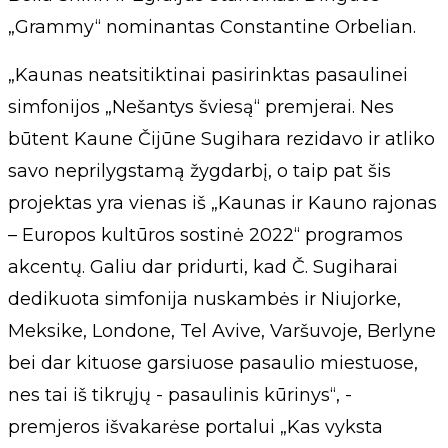
„Grammy“ nominantas Constantine Orbelian.
„Kaunas neatsitiktinai pasirinktas pasaulinei
simfonijos „Nešantys šviesą“ premjerai. Nes
būtent Kaune Čijūne Sugihara rezidavo ir atliko
savo neprilygstamą žygdarbį, o taip pat šis
projektas yra vienas iš „Kaunas ir Kauno rajonas
– Europos kultūros sostinė 2022“ programos
akcentų. Galiu dar pridurti, kad Č. Sugiharai
dedikuota simfonija nuskambės ir Niujorke,
Meksike, Londone, Tel Avive, Varšuvoje, Berlyne
bei dar kituose garsiuose pasaulio miestuose,
nes tai iš tikrųjų - pasaulinis kūrinys“, -
premjeros išvakarėse portalui „Kas vyksta