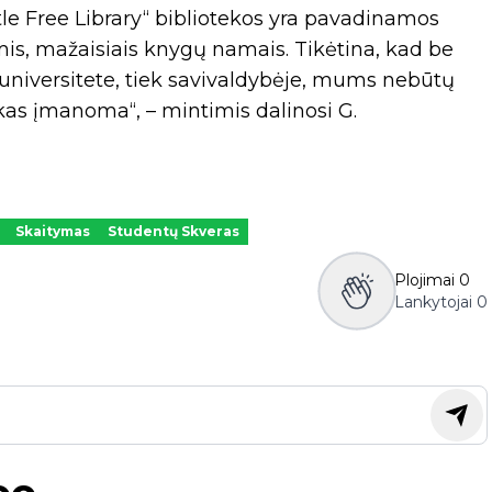
tle Free Library“ bibliotekos yra pavadinamos
mis, mažaisiais knygų namais. Tikėtina, kad be
universitete, tiek savivaldybėje, mums nebūtų
skas įmanoma“, – mintimis dalinosi G.
Skaitymas
Studentų Skveras
Plojimai
0
Lankytojai
0