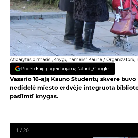
Atidarytas pirmasis „Knygų namelis” Kaune / Organizatorių 
Pridėti kaip pageidaujamą šaltinį „Google“
Vasario 16-ąją Kauno Studentų skvere buvo 
nedidelė miesto erdvėje integruota biblioteka
pasiimti knygas.
1
/
20