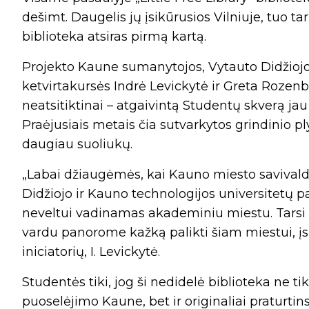
dešimt. Daugelis jų įsikūrusios Vilniuje, tuo ta
biblioteka atsiras pirmą kartą.
Projekto Kaune sumanytojos, Vytauto Didžiojo
ketvirtakursės Indrė Levickytė ir Greta Rozenb
neatsitiktinai – atgaivintą Studentų skverą j
Praėjusiais metais čia sutvarkytos grindinio pl
daugiau suoliukų.
„Labai džiaugėmės, kai Kauno miesto savivald
Didžiojo ir Kauno technologijos universitetų p
neveltui vadinamas akademiniu miestu. Tars
vardu panorome kažką palikti šiam miestui, įsp
iniciatorių, I. Levickytė.
Studentės tiki, jog ši nedidelė biblioteka ne t
puoselėjimo Kaune, bet ir originaliai praturti