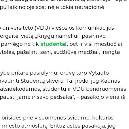
rpu laikinojoje sostinėje tokia netradicinė
 universiteto (VDU) viešosios komunikacijos
ergaitė, vietą „Knygų nameliui“ pasirinko
au pamėgo ne tik
studentai
, bet ir visi miestiečiai.
ytelės, pašalinti seni, sudžiūvę medžiai, įrengta
ybė pritarė pasiūlymui erdvę tarp Vytauto
avadinti Studentų skveru. Tai įrodo, jog Kaunas
i atsidėkodamos, studentų ir VDU bendruomenės
austi jame ir savo pėdsaką“, – pasakojo viena iš
ik prisidės prie visuomenės švietimo, kultūros
ns miesto atmosferą. Entuziastės pasakoja, jog