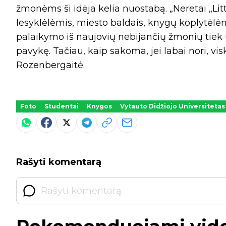
žmonėms ši idėja kelia nuostabą. „Neretai „Lit
lesyklėlėmis, miesto baldais, knygų koplytėlė
palaikymo iš naujovių nebijančių žmonių tiek 
pavykę. Tačiau, kaip sakoma, jei labai nori, vi
Rozenbergaitė.
Foto
Studentai
Knygos
Vytauto Didžiojo Universitetas
Rašyti komentarą