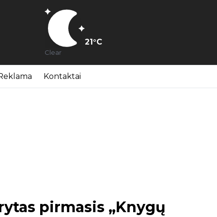
21
°C
Clear
Reklama
Kontaktai
arytas pirmasis „Knygų