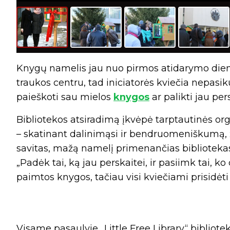
Knygų namelis jau nuo pirmos atidarymo dien
traukos centru, tad iniciatorės kviečia nepasikuk
paieškoti sau mielos
knygos
ar palikti jau per
Bibliotekos atsiradimą įkvėpė tarptautinės orga
– skatinant dalinimąsi ir bendruomeniškumą, 
savitas, mažą namelį primenančias bibliotekas,
„Padėk tai, ką jau perskaitei, ir pasiimk tai, ko
paimtos knygos, tačiau visi kviečiami prisidėti
Visame pasaulyje „Little Free Library“ bibliote