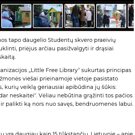
os tapo daugelio Studentų skvero praeivių
linti, priėjus arčiau pasižvalgyti ir drąsiai
skaitą.
nizacijos „Little Free Library“ sukurtas principas
žmonės viešai prieinamoje vietoje pasistato
 kurių veiklą geriausiai apibūdina jų šūkis:
 dar neskaitei“. Vėliau nebūtina grąžinti tos pačios
 ir palikti ką nors nuo savęs, bendruomenės labui.
kų yra daugiau kaip 15 tūkstančių, Lietuvoje – apie