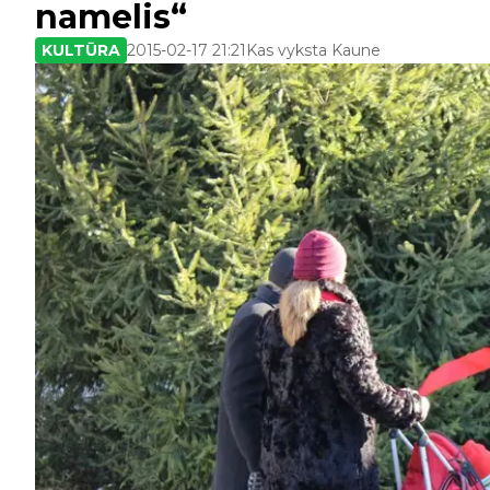
namelis“
KULTŪRA
2015-02-17 21:21
Kas vyksta Kaune