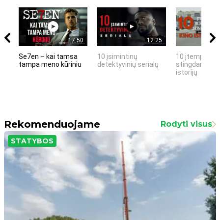
17:50
12:25
Se7en – kai tamsa
10 įsimintinų
10 įtemptų, k
tampa meno kūriniu
detektyvinių serialų
stingdančių k
istorijų
Rekomenduojame
Rodyti visus
STATYBOS