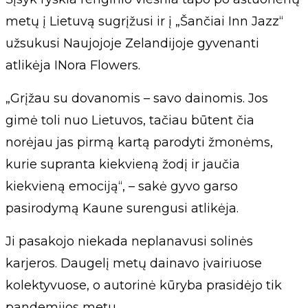
metų į Lietuvą sugrįžusi ir į „Šančiai Inn Jazz“
užsukusi Naujojoje Zelandijoje gyvenanti
atlikėja INora Flowers.
„Grįžau su dovanomis – savo dainomis. Jos
gimė toli nuo Lietuvos, tačiau būtent čia
norėjau jas pirmą kartą parodyti žmonėms,
kurie supranta kiekvieną žodį ir jaučia
kiekvieną emociją“, – sakė gyvo garso
pasirodymą Kaune surengusi atlikėja.
Ji pasakojo niekada neplanavusi solinės
karjeros. Daugelį metų dainavo įvairiuose
kolektyvuose, o autorinė kūryba prasidėjo tik
pandemijos metu.