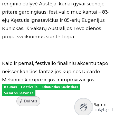
renginio dalyvė Austėja, kuriai gyvai scenoje
pritarė garbingiausi festivalio muzikantai – 83-
ejų Kęstutis Ignatavičius ir 85-erių Eugenijus
Kunickas. Iš Vakarų Australijos Tėvo dienos
proga sveikinimus siuntė Liepa.
Kaip ir pernai, festivalio finaliniu akcentu tapo
neišsenkančios fantazijos kupinos Ričardo
Mekionio kompozicijos ir improvizacijos.
Kaunas
Festivalis
Edmundas Kučinskas
Vasaros Sezonas
Dalintis
Plojimai
1
Lankytojai
1