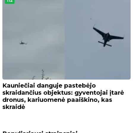
112
Kauniečiai danguje pastebėjo
skraidančius objektus: gyventojai įtarė
dronus, kariuomenė paaiškino, kas
skraidė