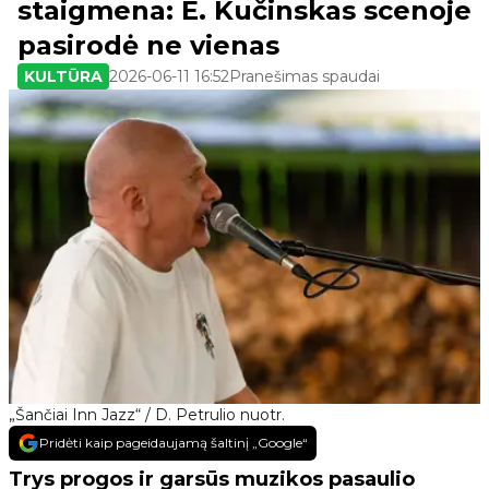
staigmena: E. Kučinskas scenoje
pasirodė ne vienas
KULTŪRA
2026-06-11 16:52
Pranešimas spaudai
„Šančiai Inn Jazz“ / D. Petrulio nuotr.
Pridėti kaip pageidaujamą šaltinį „Google“
Trys progos ir garsūs muzikos pasaulio