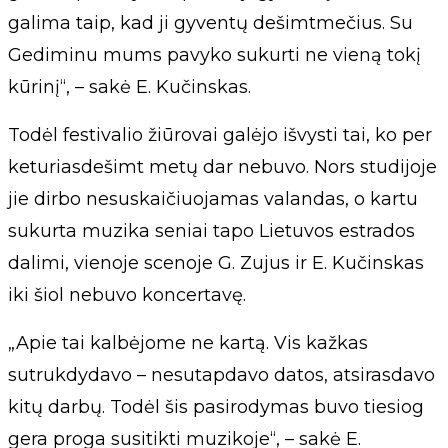
galima taip, kad ji gyventų dešimtmečius. Su
Gediminu mums pavyko sukurti ne vieną tokį
kūrinį“, – sakė E. Kučinskas.
Todėl festivalio žiūrovai galėjo išvysti tai, ko per
keturiasdešimt metų dar nebuvo. Nors studijoje
jie dirbo nesuskaičiuojamas valandas, o kartu
sukurta muzika seniai tapo Lietuvos estrados
dalimi, vienoje scenoje G. Zujus ir E. Kučinskas
iki šiol nebuvo koncertavę.
„Apie tai kalbėjome ne kartą. Vis kažkas
sutrukdydavo – nesutapdavo datos, atsirasdavo
kitų darbų. Todėl šis pasirodymas buvo tiesiog
gera proga susitikti muzikoje“, – sakė E.