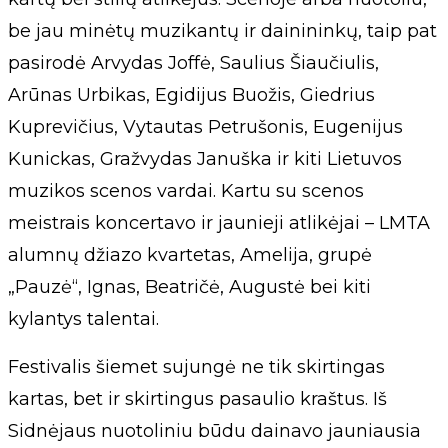
be jau minėtų muzikantų ir dainininkų, taip pat
pasirodė Arvydas Joffė, Saulius Šiaučiulis,
Arūnas Urbikas, Egidijus Buožis, Giedrius
Kuprevičius, Vytautas Petrušonis, Eugenijus
Kunickas, Gražvydas Januška ir kiti Lietuvos
muzikos scenos vardai. Kartu su scenos
meistrais koncertavo ir jaunieji atlikėjai – LMTA
alumnų džiazo kvartetas, Amelija, grupė
„Pauzė“, Ignas, Beatričė, Augustė bei kiti
kylantys talentai.
Festivalis šiemet sujungė ne tik skirtingas
kartas, bet ir skirtingus pasaulio kraštus. Iš
Sidnėjaus nuotoliniu būdu dainavo jauniausia