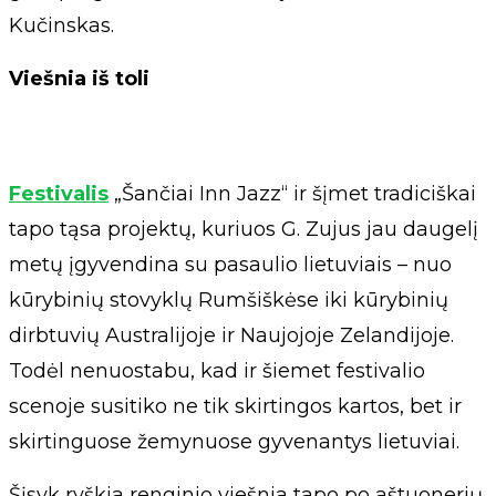
Kučinskas.
Viešnia iš toli
Festivalis
„Šančiai Inn Jazz“ ir šįmet tradiciškai
tapo tąsa projektų, kuriuos G. Zujus jau daugelį
metų įgyvendina su pasaulio lietuviais – nuo
kūrybinių stovyklų Rumšiškėse iki kūrybinių
dirbtuvių Australijoje ir Naujojoje Zelandijoje.
Todėl nenuostabu, kad ir šiemet festivalio
scenoje susitiko ne tik skirtingos kartos, bet ir
skirtinguose žemynuose gyvenantys lietuviai.
Šįsyk ryškia renginio viešnia tapo po aštuonerių