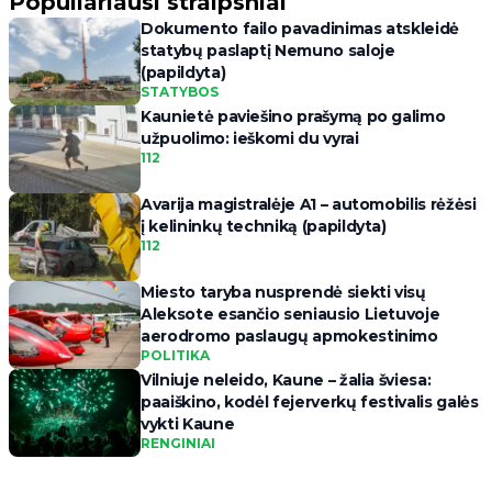
Populiariausi straipsniai
Dokumento failo pavadinimas atskleidė
statybų paslaptį Nemuno saloje
(papildyta)
STATYBOS
Kaunietė paviešino prašymą po galimo
užpuolimo: ieškomi du vyrai
112
Avarija magistralėje A1 – automobilis rėžėsi
į kelininkų techniką (papildyta)
112
Miesto taryba nusprendė siekti visų
Aleksote esančio seniausio Lietuvoje
aerodromo paslaugų apmokestinimo
POLITIKA
Vilniuje neleido, Kaune – žalia šviesa:
paaiškino, kodėl fejerverkų festivalis galės
vykti Kaune
RENGINIAI