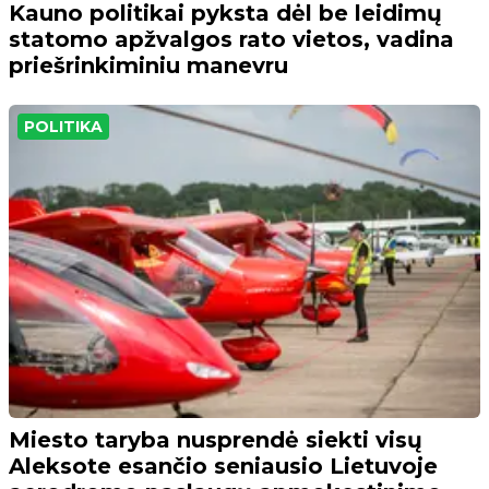
Kauno politikai pyksta dėl be leidimų
statomo apžvalgos rato vietos, vadina
priešrinkiminiu manevru
POLITIKA
Miesto taryba nusprendė siekti visų
Aleksote esančio seniausio Lietuvoje