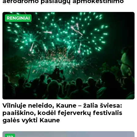
aerodromo paslaugų apmokestinimo
RENGINIAI
Vilniuje neleido, Kaune – žalia šviesa:
paaiškino, kodėl fejerverkų festivalis
galės vykti Kaune