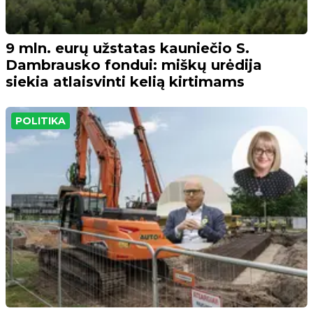
9 mln. eurų užstatas kauniečio S.
Dambrausko fondui: miškų urėdija
siekia atlaisvinti kelią kirtimams
POLITIKA