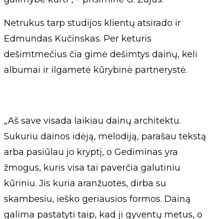
Netrukus tarp studijos klientų atsirado ir
Edmundas Kučinskas. Per keturis
dešimtmečius čia gimė dešimtys dainų, keli
albumai ir ilgametė kūrybinė partnerystė.
„Aš save visada laikiau dainų architektu.
Sukuriu dainos idėją, melodiją, parašau tekstą
arba pasiūlau jo kryptį, o Gediminas yra
žmogus, kuris visa tai paverčia galutiniu
kūriniu. Jis kuria aranžuotes, dirba su
skambesiu, ieško geriausios formos. Dainą
galima pastatyti taip, kad ji gyventų metus, o