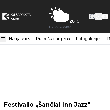
28
°C
Partly-Cloudy
Naujausios
Pranešk naujieną
Fotogalerijos
R
Festivalio „Šančiai Inn Jazz“