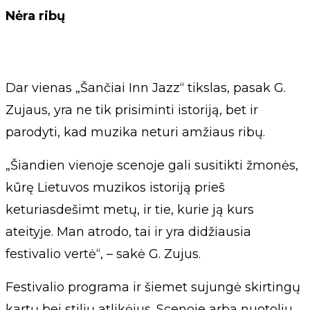
Nėra ribų
Dar vienas „Šančiai Inn Jazz“ tikslas, pasak G.
Zujaus, yra ne tik prisiminti istoriją, bet ir
parodyti, kad muzika neturi amžiaus ribų.
„Šiandien vienoje scenoje gali susitikti žmonės,
kūrę Lietuvos muzikos istoriją prieš
keturiasdešimt metų, ir tie, kurie ją kurs
ateityje. Man atrodo, tai ir yra didžiausia
festivalio vertė“, – sakė G. Zujus.
Festivalio programa ir šiemet sujungė skirtingų
kartų bei stilių atlikėjus. Scenoje arba nuotoliu,