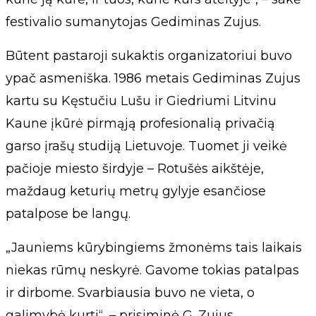
festivalio sumanytojas Gediminas Zujus.
Būtent pastaroji sukaktis organizatoriui buvo
ypač asmeniška. 1986 metais Gediminas Zujus
kartu su Kęstučiu Lušu ir Giedriumi Litvinu
Kaune įkūrė pirmąją profesionalią privačią
garso įrašų studiją Lietuvoje. Tuomet ji veikė
pačioje miesto širdyje – Rotušės aikštėje,
maždaug keturių metrų gylyje esančiose
patalpose be langų.
„Jauniems kūrybingiems žmonėms tais laikais
niekas rūmų neskyrė. Gavome tokias patalpas
ir dirbome. Svarbiausia buvo ne vieta, o
galimybė kurti“, – prisiminė G. Zujus.