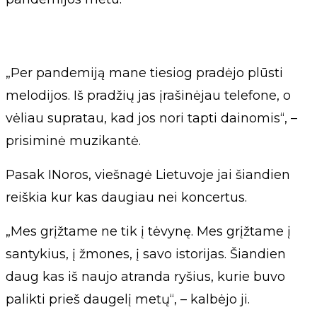
„Per pandemiją mane tiesiog pradėjo plūsti
melodijos. Iš pradžių jas įrašinėjau telefone, o
vėliau supratau, kad jos nori tapti dainomis“, –
prisiminė muzikantė.
Pasak INoros, viešnagė Lietuvoje jai šiandien
reiškia kur kas daugiau nei koncertus.
„Mes grįžtame ne tik į tėvynę. Mes grįžtame į
santykius, į žmones, į savo istorijas. Šiandien
daug kas iš naujo atranda ryšius, kurie buvo
palikti prieš daugelį metų“, – kalbėjo ji.