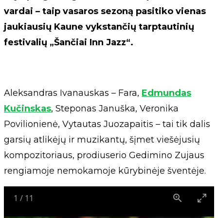
vardai – taip vasaros sezoną pasitiko vienas
jaukiausių Kaune vykstančių tarptautinių
festivalių „Šančiai Inn Jazz“.
Aleksandras Ivanauskas – Fara,
Edmundas
Kučinskas
, Steponas Januška, Veronika
Povilionienė, Vytautas Juozapaitis – tai tik dalis
garsių atlikėjų ir muzikantų, šįmet viešėjusių
kompozitoriaus, prodiuserio Gedimino Zujaus
rengiamoje nemokamoje kūrybinėje šventėje.
1
/
11