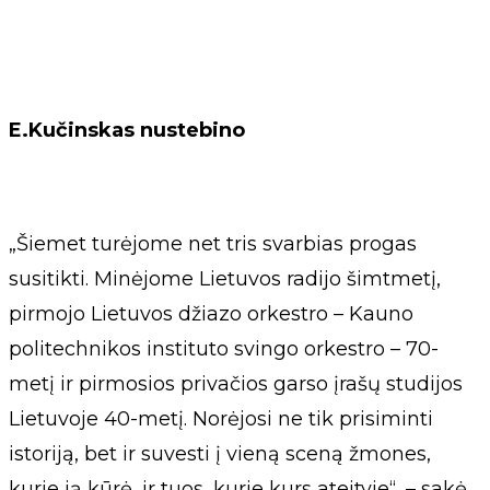
E.Kučinskas nustebino
„Šiemet turėjome net tris svarbias progas
susitikti. Minėjome Lietuvos radijo šimtmetį,
pirmojo Lietuvos džiazo orkestro – Kauno
politechnikos instituto svingo orkestro – 70-
metį ir pirmosios privačios garso įrašų studijos
Lietuvoje 40-metį. Norėjosi ne tik prisiminti
istoriją, bet ir suvesti į vieną sceną žmones,
kurie ją kūrė, ir tuos, kurie kurs ateityje“, – sakė