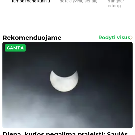
tampa meno kūriniu
detektyvinių serialų
stingdančių k
istorijų
Rekomenduojame
Rodyti visus
GAMTA
Diena, kurios negalima praleisti: Saulės