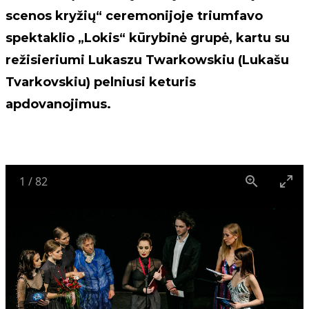
scenos kryžių“ ceremonijoje triumfavo
spektaklio „Lokis“ kūrybinė grupė, kartu su
režisieriumi Lukaszu Twarkowskiu (Lukašu
Tvarkovskiu) pelniusi keturis
apdovanojimus.
1
/
82