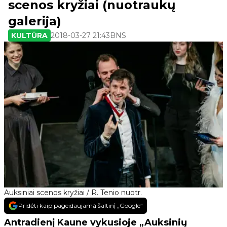
scenos kryžiai (nuotraukų
galerija)
KULTŪRA
2018-03-27 21:43
BNS
Auksiniai scenos kryžiai / R. Tenio nuotr.
Pridėti kaip pageidaujamą šaltinį „Google“
Antradienį Kaune vykusioje „Auksinių