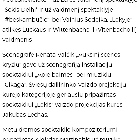
„Šokis Delhi“ ir už vaidmenį spektaklyje
„#beskambučio“, bei Vainius Sodeika, „Lokyje“
atlikęs Luckaus ir Wittenbacho II (Vitenbacho II)
vaidmenis.
Scenografė Renata Valčik „Auksinį scenos
kryžių“ gavo už scenografiją instaliacijų
spektakliui „Apie baimes“ bei miuziklui
„Čikaga“. Šviesų dailininko-vaizdo projekcijų
kūrėjo kategorijoje geriausiu pripažintas
spektakliui „Lokis“ vaizdo projekcijas kūręs
Jakubas Lechas.
Metų dramos spektaklio kompozitoriumi
pripažintas Algirdas Martinaitis už muziką