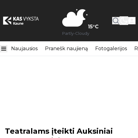
15
°C
Partly-Cloudy
Naujausios
Pranešk naujieną
Fotogalerijos
R
Teatralams įteikti Auksiniai