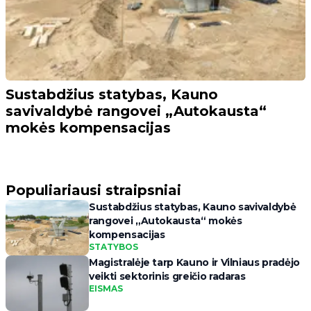
Sustabdžius statybas, Kauno
savivaldybė rangovei „Autokausta“
mokės kompensacijas
Populiariausi straipsniai
Sustabdžius statybas, Kauno savivaldybė
rangovei „Autokausta“ mokės
kompensacijas
STATYBOS
Magistralėje tarp Kauno ir Vilniaus pradėjo
veikti sektorinis greičio radaras
EISMAS