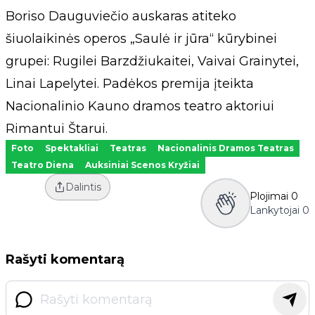
Boriso Dauguviečio auskaras atiteko
šiuolaikinės operos „Saulė ir jūra“ kūrybinei
grupei: Rugilei Barzdžiukaitei, Vaivai Grainytei,
Linai Lapelytei. Padėkos premija įteikta
Nacionalinio Kauno dramos teatro aktoriui
Rimantui Štarui.
Foto
Spektakliai
Teatras
Nacionalinis Dramos Teatras
Teatro Diena
Auksiniai Scenos Kryžiai
Dalintis
Plojimai
0
Lankytojai
0
Rašyti komentarą