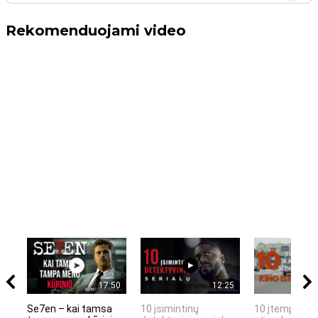
Rekomenduojami video
17:50
12:25
Se7en – kai tamsa
10 įsimintinų
10 įtemptų, k