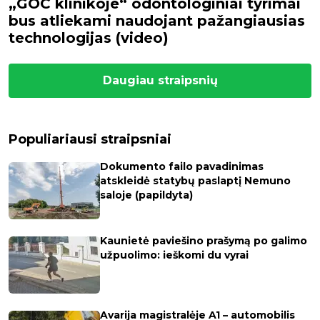
„GOC klinikoje“ odontologiniai tyrimai
bus atliekami naudojant pažangiausias
technologijas (video)
Daugiau straipsnių
Populiariausi straipsniai
Dokumento failo pavadinimas
atskleidė statybų paslaptį Nemuno
saloje (papildyta)
Kaunietė paviešino prašymą po galimo
užpuolimo: ieškomi du vyrai
Avarija magistralėje A1 – automobilis