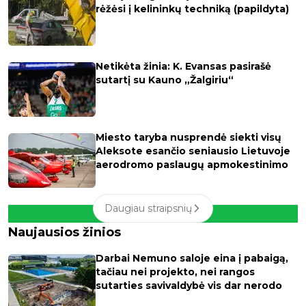
rėžėsi į kelininkų techniką (papildyta)
Netikėta žinia: K. Evansas pasirašė
sutartį su Kauno „Žalgiriu“
Miesto taryba nusprendė siekti visų
Aleksote esančio seniausio Lietuvoje
aerodromo paslaugų apmokestinimo
Daugiau straipsnių
Naujausios žinios
Darbai Nemuno saloje eina į pabaigą,
tačiau nei projekto, nei rangos
sutarties savivaldybė vis dar nerodo