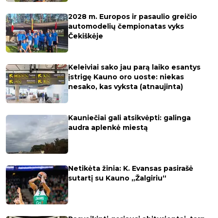
2028 m. Europos ir pasaulio greičio
automodelių čempionatas vyks
Čekiškėje
Keleiviai sako jau parą laiko esantys
įstrigę Kauno oro uoste: niekas
nesako, kas vyksta (atnaujinta)
Kauniečiai gali atsikvėpti: galinga
audra aplenkė miestą
Netikėta žinia: K. Evansas pasirašė
sutartį su Kauno „Žalgiriu“