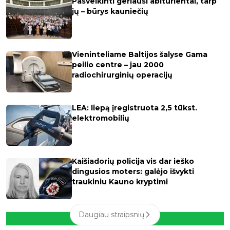
Pasveikinti geriausi abiturientai, tarp
jų – būrys kauniečių
Vieninteliame Baltijos šalyse Gama
peilio centre – jau 2000
radiochirurginių operacijų
LEA: liepą įregistruota 2,5 tūkst.
elektromobilių
Kaišiadorių policija vis dar ieško
dingusios moters: galėjo išvykti
traukiniu Kauno kryptimi
Daugiau straipsnių