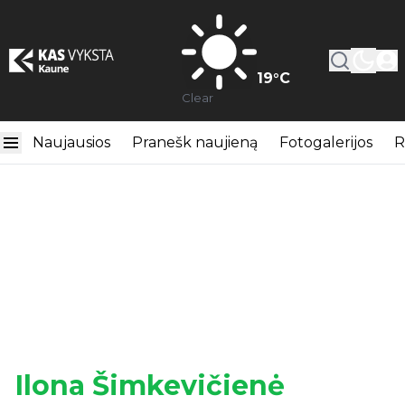
19
°C
Clear
Naujausios
Pranešk naujieną
Fotogalerijos
R
Ilona Šimkevičienė