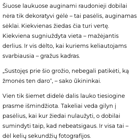
Šiuose laukuose auginami raudonieji dobilai
nėra tik dekoratyvi gėlė – tai pasėlis, auginamas
sėklai. Kiekvienas žiedas čia turi vertę.
Kiekviena sugniuždyta vieta – mažėjantis
derlius. Ir vis dėlto, kai kuriems keliautojams
svarbiausia – gražus kadras.
„Sustojęs prie šio grožio, nebegali patikėti, ką
žmonės ten daro“, – sako ūkininkai.
Vien tik šiemet didelė dalis lauko tiesiogine
prasme išmindžiota. Takeliai veda gilyn į
pasėlius, kai kur žiedai nulaužyti, o dobilai
sumindyti taip, kad nebeatsigaus. Ir visa tai –
dėl kelių sekundžių fotografijos.