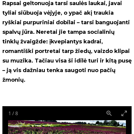
Rapsai geltonuoja tarsi saulės laukai, javai
tyliai siūbuoja vėjyje, o ypač akį traukia
ryškiai purpuriniai dobilai – tarsi banguojanti
spalvų jūra. Neretai jie tampa socialinių
tinklų žvaigžde: įkvepiantys kadrai,
romantiški portretai tarp žiedų, vaizdo klipai
su muzika. Tačiau visa ši idilė turi ir kitą pusę
– ją vis dažniau tenka saugoti nuo pačių
žmonių.
1
/
8