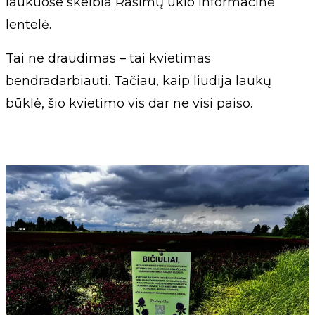
laukuose skelbia Rasimų ūkio informacinė
lentelė.
Tai ne draudimas – tai kvietimas
bendradarbiauti. Tačiau, kaip liudija laukų
būklė, šio kvietimo vis dar ne visi paiso.