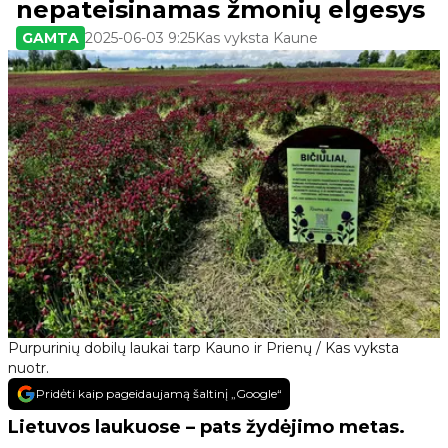
nepateisinamas žmonių elgesys
GAMTA
2025-06-03 9:25
Kas vyksta Kaune
Purpurinių dobilų laukai tarp Kauno ir Prienų / Kas vyksta
nuotr.
Pridėti kaip pageidaujamą šaltinį „Google“
Lietuvos laukuose – pats žydėjimo metas.