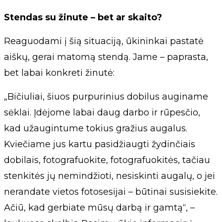
Stendas su žinute – bet ar skaito?
Reaguodami į šią situaciją, ūkininkai pastatė
aiškų, gerai matomą stendą. Jame – paprasta,
bet labai konkreti žinutė:
„Bičiuliai, šiuos purpurinius dobilus auginame
sėklai. Įdėjome labai daug darbo ir rūpesčio,
kad užaugintume tokius gražius augalus.
Kviečiame jus kartu pasidžiaugti žydinčiais
dobilais, fotografuokite, fotografuokitės, tačiau
stenkitės jų nemindžioti, nesiskinti augalų, o jei
nerandate vietos fotosesijai – būtinai susisiekite.
Ačiū, kad gerbiate mūsų darbą ir gamtą“, –