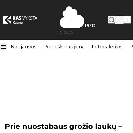
19
°C
Cloudy
Naujausios
Pranešk naujieną
Fotogalerijos
R
Prie nuostabaus grožio laukų –