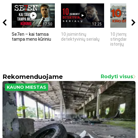
17:50
12:25
Se7en – kai tamsa
10 įsimintinų
10 įtemptų, k
tampa meno kūriniu
detektyvinių serialų
stingdančių k
istorijų
Rekomenduojame
Rodyti visus
KAUNO MIESTAS