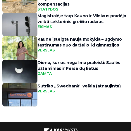
kompensacijas
STATYBOS
Magistralėje tarp Kauno ir Vilniaus pradėjo
veikti sektorinis greičio radaras
EISMAS
Kaune įsteigta nauja mokykla – ugdymo
tęstinumas nuo darželio iki gimnazijos
VERSLAS
Diena, kurios negalima praleisti: Saulės
užtemimas ir Perseidų lietus
GAMTA
Sutriko „Swedbank“ veikla (atnaujinta)
VERSLAS