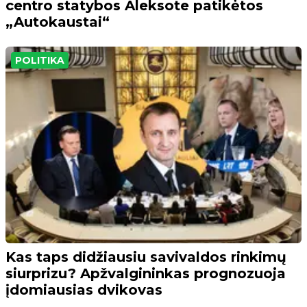
centro statybos Aleksote patikėtos
„Autokaustai“
POLITIKA
Kas taps didžiausiu savivaldos rinkimų
siurprizu? Apžvalgininkas prognozuoja
įdomiausias dvikovas