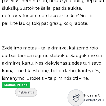
pasėlius, nemindžioti, nelaužyti dobilų, nepalikti
šiukšlių. Sustokite šalia, pasidžiaukite,
nufotografuokite nuo tako ar kelkraščio – ir
palikite lauką tokį pat gražų, kokį radote.
Žydėjimo metas – tai akimirka, kai žemdirbio
darbas tampa regimu stebuklu. Saugokime šią
akimirką kartu. Nes kiekvienas žiedas turi savo
kainą – ne tik estetinę, bet ir darbo, kantrybės,
išmanymo. Grožėtis – taip. Mindžioti – ne.
Kaunas-Prienai
Dalintis
Plojimai
0
Lankytojai
0