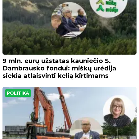
9 mln. eurų užstatas kauniečio S.
Dambrausko fondui: miškų urėdija
siekia atlaisvinti kelią kirtimams
POLITIKA