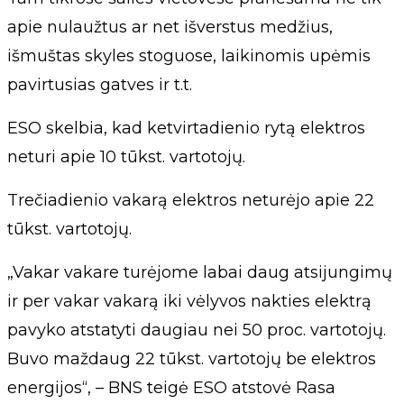
apie nulaužtus ar net išverstus medžius,
išmuštas skyles stoguose, laikinomis upėmis
pavirtusias gatves ir t.t.
ESO skelbia, kad ketvirtadienio rytą elektros
neturi apie 10 tūkst. vartotojų.
Trečiadienio vakarą elektros neturėjo apie 22
tūkst. vartotojų.
„Vakar vakare turėjome labai daug atsijungimų
ir per vakar vakarą iki vėlyvos nakties elektrą
pavyko atstatyti daugiau nei 50 proc. vartotojų.
Buvo maždaug 22 tūkst. vartotojų be elektros
energijos“, – BNS teigė ESO atstovė Rasa