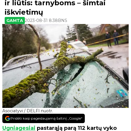
ir liūtis: tarnyboms – šimtai
iškvietimų
GAMTA
2023-08-31 8:38
BNS
Asociatyvi / DELFI nuotr.
Pridėti kaip pageidaujamą šaltinį „Google“
Ugniagesiai
pastarąją parą 112 kartų vyko