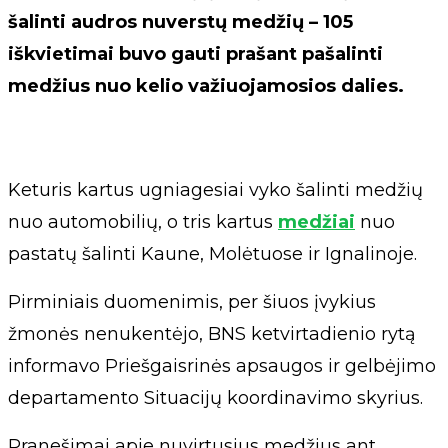
šalinti audros nuverstų medžių – 105
iškvietimai buvo gauti prašant pašalinti
medžius nuo kelio važiuojamosios dalies.
Keturis kartus ugniagesiai vyko šalinti medžių
nuo automobilių, o tris kartus
medžiai
nuo
pastatų šalinti Kaune, Molėtuose ir Ignalinoje.
Pirminiais duomenimis, per šiuos įvykius
žmonės nenukentėjo, BNS ketvirtadienio rytą
informavo Priešgaisrinės apsaugos ir gelbėjimo
departamento Situacijų koordinavimo skyrius.
Pranešimai apie nuvirtusius medžius ant