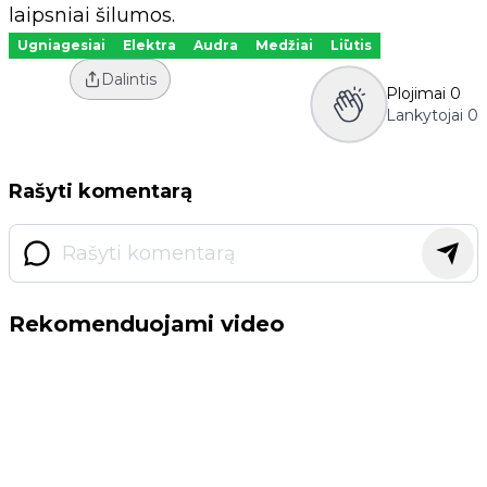
laipsniai šilumos.
Ugniagesiai
Elektra
Audra
Medžiai
Liūtis
Dalintis
Plojimai
0
Lankytojai
0
Rašyti komentarą
Rekomenduojami video