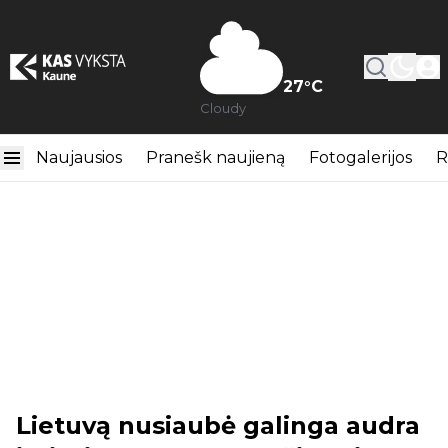
27
°C
Cloudy
Naujausios
Pranešk naujieną
Fotogalerijos
R
Lietuvą nusiaubė galinga audra