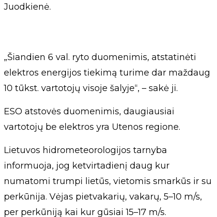
Juodkienė.
„Šiandien 6 val. ryto duomenimis, atstatinėti
elektros energijos tiekimą turime dar maždaug
10 tūkst. vartotojų visoje šalyje“, – sakė ji.
ESO atstovės duomenimis, daugiausiai
vartotojų be elektros yra Utenos regione.
Lietuvos hidrometeorologijos tarnyba
informuoja, jog ketvirtadienį daug kur
numatomi trumpi lietūs, vietomis smarkūs ir su
perkūnija. Vėjas pietvakarių, vakarų, 5–10 m/s,
per perkūniją kai kur gūsiai 15–17 m/s.