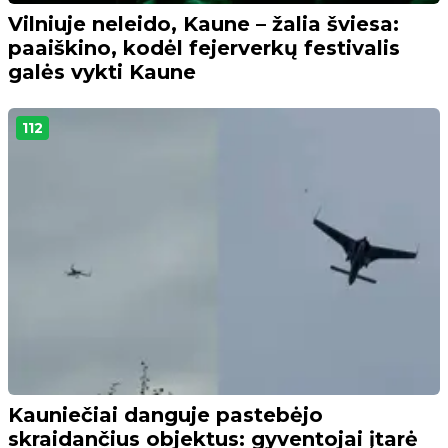
Vilniuje neleido, Kaune – žalia šviesa:
paaiškino, kodėl fejerverkų festivalis
galės vykti Kaune
112
Kauniečiai danguje pastebėjo
skraidančius objektus: gyventojai įtarė