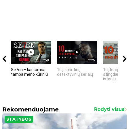
17:50
12:25
Se7en – kai tamsa
10 įsimintinų
10 įtemptų, k
tampa meno kūriniu
detektyvinių serialų
stingdančių k
istorijų
Rekomenduojame
Rodyti visus
STATYBOS