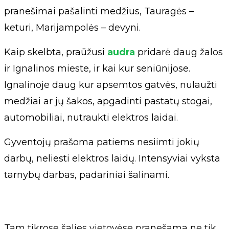
pranešimai pašalinti medžius, Tauragės –
keturi, Marijampolės – devyni.
Kaip skelbta, praūžusi
audra
pridarė daug žalos
ir Ignalinos mieste, ir kai kur seniūnijose.
Ignalinoje daug kur apsemtos gatvės, nulaužti
medžiai ar jų šakos, apgadinti pastatų stogai,
automobiliai, nutraukti elektros laidai.
Gyventojų prašoma patiems nesiimti jokių
darbų, neliesti elektros laidų. Intensyviai vyksta
tarnybų darbas, padariniai šalinami.
Tam tikrose šalies vietovėse pranešama ne tik