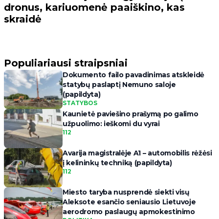
dronus, kariuomenė paaiškino, kas
skraidė
Populiariausi straipsniai
Dokumento failo pavadinimas atskleidė
statybų paslaptį Nemuno saloje
(papildyta)
STATYBOS
Kaunietė paviešino prašymą po galimo
užpuolimo: ieškomi du vyrai
112
Avarija magistralėje A1 – automobilis rėžėsi
į kelininkų techniką (papildyta)
112
Miesto taryba nusprendė siekti visų
Aleksote esančio seniausio Lietuvoje
aerodromo paslaugų apmokestinimo