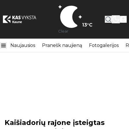
13
°C
Clear
Naujausios
Pranešk naujieną
Fotogalerijos
R
Kaišiadorių rajone įsteigtas