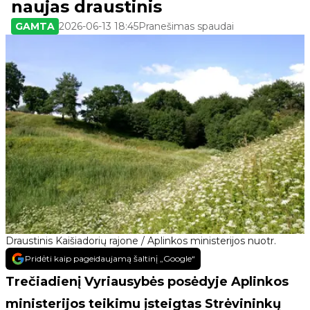
naujas draustinis
GAMTA
2026-06-13 18:45
Pranešimas spaudai
Draustinis Kaišiadorių rajone / Aplinkos ministerijos nuotr.
Pridėti kaip pageidaujamą šaltinį „Google“
Trečiadienį Vyriausybės posėdyje Aplinkos
ministerijos teikimu įsteigtas Strėvininkų