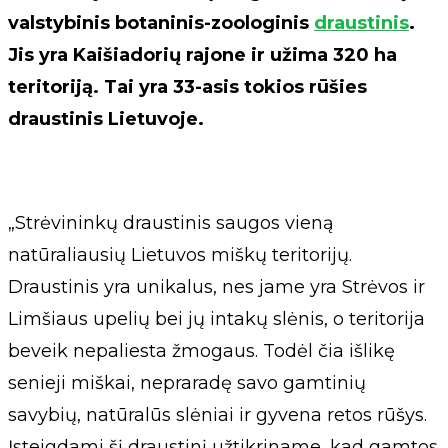
valstybinis botaninis-zoologinis
draustinis
.
Jis yra Kaišiadorių rajone ir užima 320 ha
teritoriją. Tai yra 33-asis tokios rūšies
draustinis Lietuvoje.
„Strėvininkų draustinis saugos vieną
natūraliausių Lietuvos miškų teritorijų.
Draustinis yra unikalus, nes jame yra Strėvos ir
Limšiaus upelių bei jų intakų slėnis, o teritorija
beveik nepaliesta žmogaus. Todėl čia išlikę
senieji miškai, nepraradę savo gamtinių
savybių, natūralūs slėniai ir gyvena retos rūšys.
Įsteigdami šį draustinį užtikriname, kad gamtos