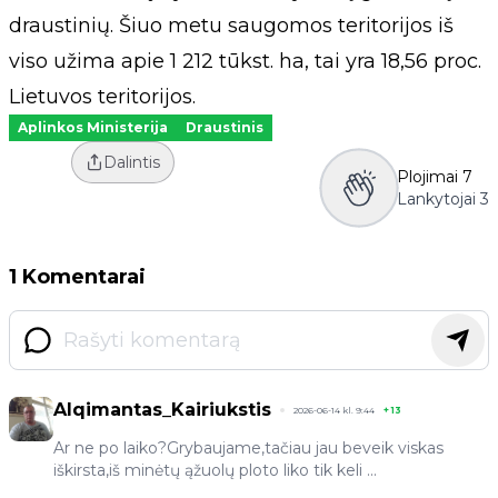
draustinių. Šiuo metu saugomos teritorijos iš
viso užima apie 1 212 tūkst. ha, tai yra 18,56 proc.
Lietuvos teritorijos.
Aplinkos Ministerija
Draustinis
Dalintis
Plojimai
7
Lankytojai
3
1 Komentarai
Alqimantas_Kairiukstis
2026-06-14 kl. 9:44
+
13
Ar ne po laiko?Grybaujame,tačiau jau beveik viskas
iškirsta,iš minėtų ąžuolų ploto liko tik keli ...