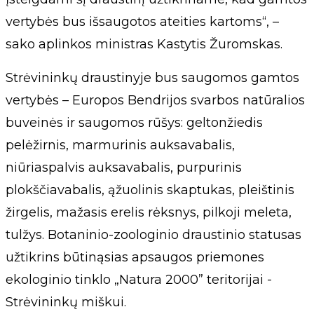
vertybės bus išsaugotos ateities kartoms“, –
sako aplinkos ministras Kastytis Žuromskas.
Strėvininkų draustinyje bus saugomos gamtos
vertybės – Europos Bendrijos svarbos natūralios
buveinės ir saugomos rūšys: geltonžiedis
pelėžirnis, marmurinis auksavabalis,
niūriaspalvis auksavabalis, purpurinis
plokščiavabalis, ąžuolinis skaptukas, pleištinis
žirgelis, mažasis erelis rėksnys, pilkoji meleta,
tulžys. Botaninio-zoologinio draustinio statusas
užtikrins būtinąsias apsaugos priemones
ekologinio tinklo „Natura 2000” teritorijai -
Strėvininkų miškui.