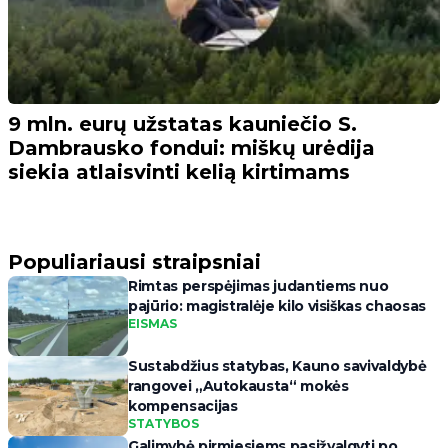
9 mln. eurų užstatas kauniečio S.
Dambrausko fondui: miškų urėdija
siekia atlaisvinti kelią kirtimams
Populiariausi straipsniai
Rimtas perspėjimas judantiems nuo
pajūrio: magistralėje kilo visiškas chaosas
EISMAS
Sustabdžius statybas, Kauno savivaldybė
rangovei „Autokausta“ mokės
kompensacijas
STATYBOS
Galimybė pirmiesiems pasižvalgyti po