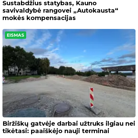
Sustabdžius statybas, Kauno
savivaldybė rangovei „Autokausta“
mokės kompensacijas
EISMAS
Biržiškų gatvėje darbai užtruks ilgiau nei
tikėtasi: paaiškėjo nauji terminai