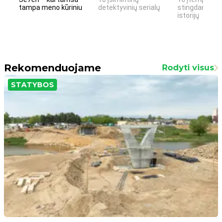
tampa meno kūriniu
detektyvinių serialų
stingdančių k
istorijų
Rekomenduojame
Rodyti visus
STATYBOS