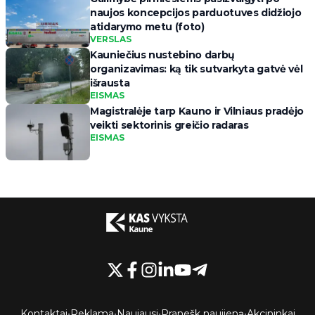
naujos koncepcijos parduotuves didžiojo
atidarymo metu (foto)
VERSLAS
Kauniečius nustebino darbų
organizavimas: ką tik sutvarkyta gatvė vėl
išrausta
EISMAS
Magistralėje tarp Kauno ir Vilniaus pradėjo
veikti sektorinis greičio radaras
EISMAS
Kontaktai
•
Reklama
•
Naujausi
•
Pranešk naujieną
•
Akcininkai