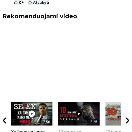
0
+
Atsakyti
Rekomenduojami video
17:50
12:25
Se7en – kai tamsa
10 įsimintinų
10 įtemptų, k