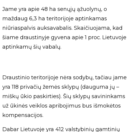
Jame yra apie 48 ha senųjų ąžuolynų, o
maždaug 6,3 ha teritorijoje aptinkamas
niūriaspalvis auksavabalis. Skaičiuojama, kad
šiame draustinyje gyvena apie 1 proc. Lietuvoje
aptinkamų šių vabalų.
Draustinio teritorijoje nėra sodybų, tačiau jame
yra 118 privačių žemės sklypų (dauguma jų –
miškų ūkio paskirties). Šių sklypų savininkams
už ūkinės veiklos apribojimus bus išmokėtos
kompensacijos.
Dabar Lietuvoje yra 412 valstybinių gamtinių