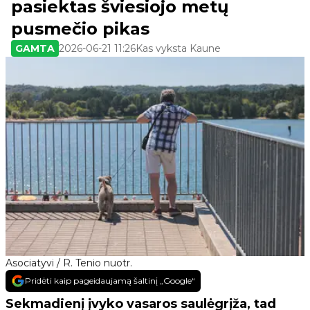
pasiektas šviesiojo metų
pusmečio pikas
GAMTA
2026-06-21 11:26
Kas vyksta Kaune
Asociatyvi / R. Tenio nuotr.
Pridėti kaip pageidaujamą šaltinį „Google“
Sekmadienį įvyko vasaros saulėgrįža, tad