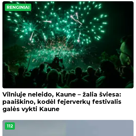
RENGINIAI
Vilniuje neleido, Kaune – žalia šviesa:
paaiškino, kodėl fejerverkų festivalis
galės vykti Kaune
112