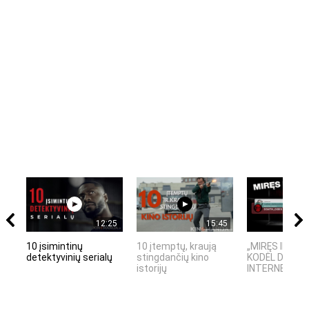
12:25
15:45
10 įsimintinų
10 įtemptų, kraują
„MIRĘS INTER
detektyvinių serialų
stingdančių kino
KODĖL DIDŽIOJ
istorijų
INTERNETO NĖ