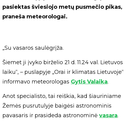
pasiektas šviesiojo metų pusmečio pikas,
praneša meteorologai.
„Su vasaros saulėgrįža.
Šiemet ji įvyko birželio 21 d. 11.24 val. Lietuvos
laiku“, – puslapyje „Orai ir klimatas Lietuvoje“
informavo meteorologas
Gytis Valaika
.
Anot specialisto, tai reiškia, kad šiauriniame
Žemės pusrutulyje baigėsi astronominis
pavasaris ir prasideda astronominė
vasara
.