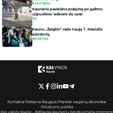
STATYBOS
Kaunietė paviešino prašymą po galimo
užpuolimo: ieškomi du vyrai
112
Kauno „Žalgiris“ rado naują T. Masiulio
asistentą
SPORTAS
Kontaktai
•
Reklama
•
Naujausi
•
Pranešk naujieną
•
Akcininkai
•
Privatumo politika
Kas vyksta Kaune - didžiausia kauniečių bendruomenė internete