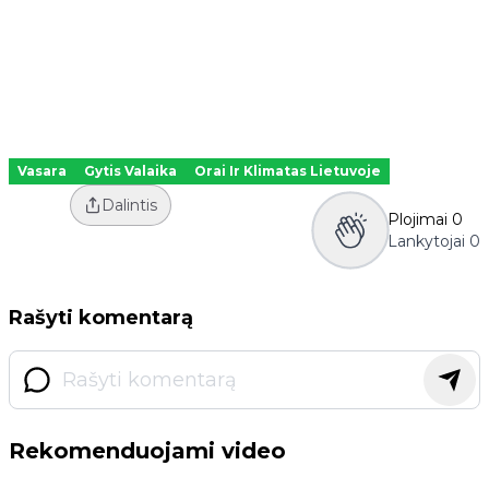
Vasara
Gytis Valaika
Orai Ir Klimatas Lietuvoje
Dalintis
Plojimai
0
Lankytojai
0
Rašyti komentarą
Rekomenduojami video