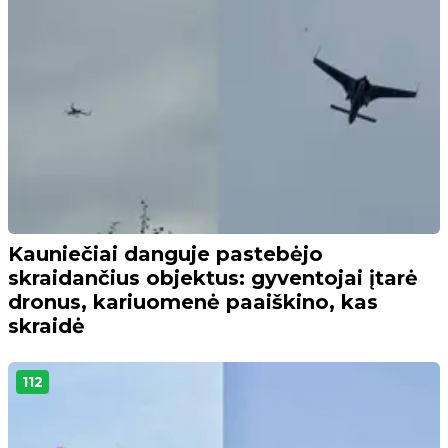
Kauniečiai danguje pastebėjo
skraidančius objektus: gyventojai įtarė
dronus, kariuomenė paaiškino, kas
skraidė
112