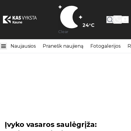
24
°C
Clear
Naujausios
Pranešk naujieną
Fotogalerijos
R
Įvyko vasaros saulėgrįža: