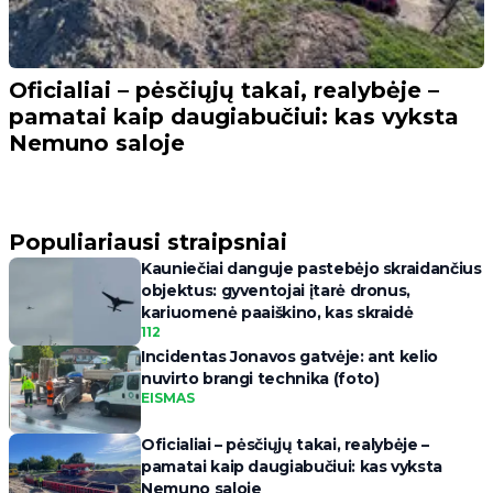
Oficialiai – pėsčiųjų takai, realybėje –
pamatai kaip daugiabučiui: kas vyksta
Nemuno saloje
Populiariausi straipsniai
Kauniečiai danguje pastebėjo skraidančius
objektus: gyventojai įtarė dronus,
kariuomenė paaiškino, kas skraidė
112
Incidentas Jonavos gatvėje: ant kelio
nuvirto brangi technika (foto)
EISMAS
Oficialiai – pėsčiųjų takai, realybėje –
pamatai kaip daugiabučiui: kas vyksta
Nemuno saloje