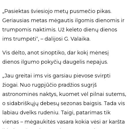
„Pasiektas šviesiojo metų pusmečio pikas.
Geriausias metas mėgautis ilgomis dienomis ir
trumpomis naktimis. Už keleto dienų dienos
ims trumpėti“, – dalijosi G. Valaika.
Vis dėlto, anot sinoptiko, dar kokį mėnesį
dienos ilgumo pokyčių daugelis nepajus.
„Jau greitai ims vis garsiau pievose svirpti
žiogai. Nuo rugpjūčio pradžios sugrįš
astronominės naktys, kuomet vėl pilnai sutems,
o sidabriškųjų debesų sezonas baigsis. Tada vis
labiau dvelks rudeniu. Taigi, patarimas tik
vienas – mėgaukitės vasara kokia vėsi ar karšta