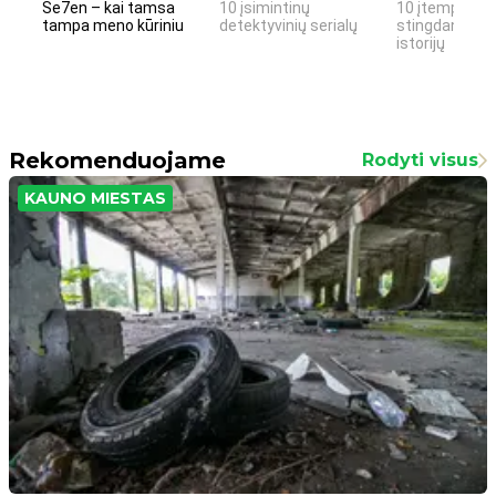
Se7en – kai tamsa
10 įsimintinų
10 įtemptų, k
tampa meno kūriniu
detektyvinių serialų
stingdančių k
istorijų
Rekomenduojame
Rodyti visus
KAUNO MIESTAS