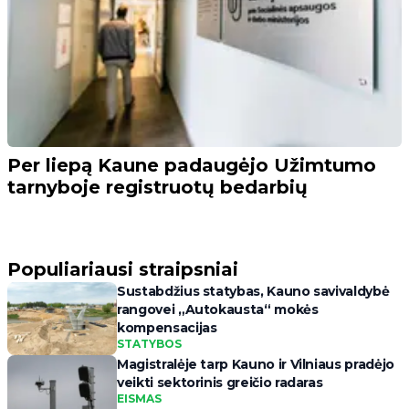
Per liepą Kaune padaugėjo Užimtumo
tarnyboje registruotų bedarbių
Populiariausi straipsniai
Sustabdžius statybas, Kauno savivaldybė
rangovei „Autokausta“ mokės
kompensacijas
STATYBOS
Magistralėje tarp Kauno ir Vilniaus pradėjo
veikti sektorinis greičio radaras
EISMAS