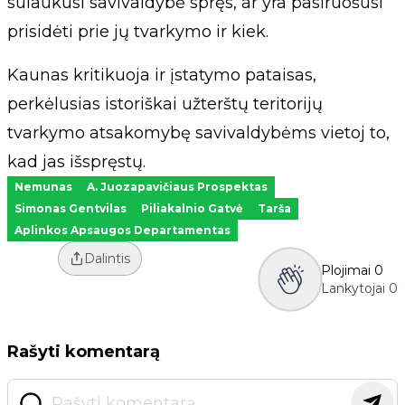
sulaukusi savivaldybė spręs, ar yra pasiruošusi
prisidėti prie jų tvarkymo ir kiek.
Kaunas kritikuoja ir įstatymo pataisas,
perkėlusias istoriškai užterštų teritorijų
tvarkymo atsakomybę savivaldybėms vietoj to,
kad jas išspręstų.
Nemunas
A. Juozapavičiaus Prospektas
Simonas Gentvilas
Piliakalnio Gatvė
Tarša
Aplinkos Apsaugos Departamentas
Dalintis
Plojimai
0
Lankytojai
0
Rašyti komentarą