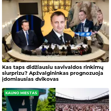
Kas taps didžiausiu savivaldos rinkimų
siurprizu? Apžvalgininkas prognozuoja
įdomiausias dvikovas
KAUNO MIESTAS