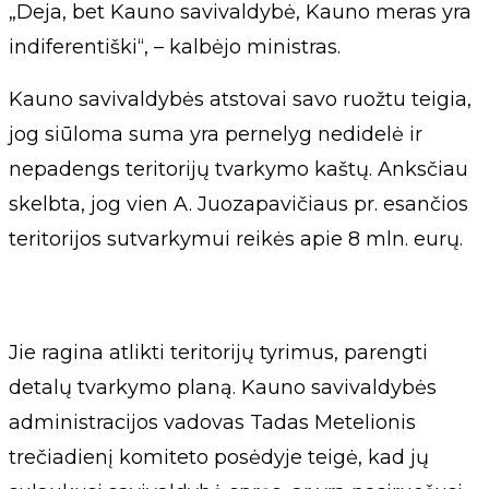
„Deja, bet Kauno savivaldybė, Kauno meras yra
indiferentiški“, – kalbėjo ministras.
Kauno savivaldybės atstovai savo ruožtu teigia,
jog siūloma suma yra pernelyg nedidelė ir
nepadengs teritorijų tvarkymo kaštų. Anksčiau
skelbta, jog vien A. Juozapavičiaus pr. esančios
teritorijos sutvarkymui reikės apie 8 mln. eurų.
Jie ragina atlikti teritorijų tyrimus, parengti
detalų tvarkymo planą. Kauno savivaldybės
administracijos vadovas Tadas Metelionis
trečiadienį komiteto posėdyje teigė, kad jų