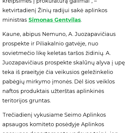
kreipsimės į prokuratūrą galimai“, –
ketvirtadienį Žinių radijui sakė aplinkos
ministras
Simonas Gentvilas
.
Kaune, abipus Nemuno, A. Juozapavičiaus
prospekte ir Piliakalnio gatvėje, nuo
sovietmečio likę keletas taršos židinių. A.
Juozapavičiaus prospekte skalūnų alyva į upę
teka iš praeityje čia veikusios geležinkelio
pabėgių mirkymo įmonės. Dėl šios veiklos
naftos produktais užterštas aplinkinės
teritorijos gruntas.
Trečiadienį vykusiame Seimo Aplinkos
apsaugos komiteto posėdyje Aplinkos