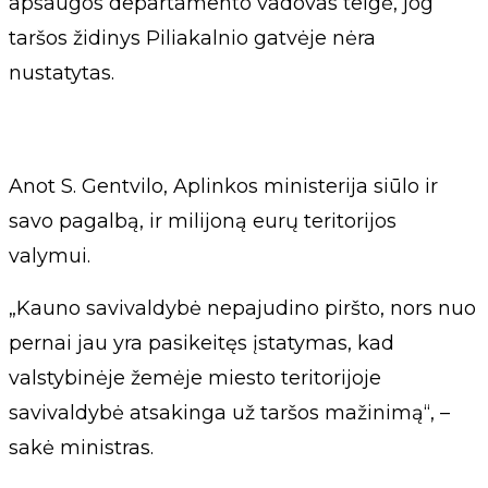
apsaugos departamento vadovas teigė, jog
taršos židinys Piliakalnio gatvėje nėra
nustatytas.
Anot S. Gentvilo, Aplinkos ministerija siūlo ir
savo pagalbą, ir milijoną eurų teritorijos
valymui.
„Kauno savivaldybė nepajudino piršto, nors nuo
pernai jau yra pasikeitęs įstatymas, kad
valstybinėje žemėje miesto teritorijoje
savivaldybė atsakinga už taršos mažinimą“, –
sakė ministras.