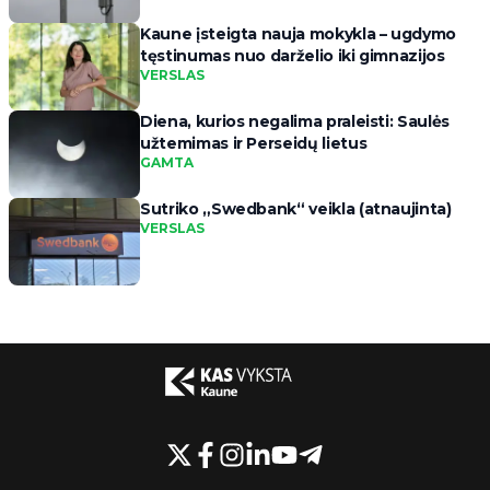
Kaune įsteigta nauja mokykla – ugdymo
tęstinumas nuo darželio iki gimnazijos
VERSLAS
Diena, kurios negalima praleisti: Saulės
užtemimas ir Perseidų lietus
GAMTA
Sutriko „Swedbank“ veikla (atnaujinta)
VERSLAS