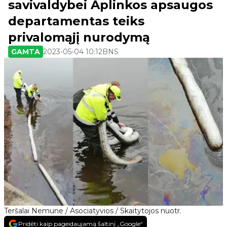
savivaldybei Aplinkos apsaugos
departamentas teiks
privalomąjį nurodymą
GAMTA
2023-05-04 10:12
BNS
Teršalai Nemune / Asociatyvios / Skaitytojos nuotr.
Pridėti kaip pageidaujamą šaltinį „Google“