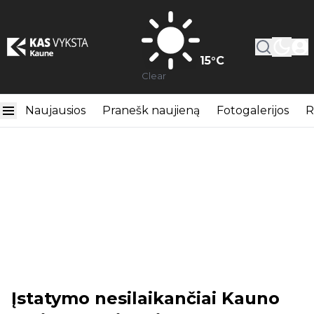
15
°C
Clear
Naujausios
Pranešk naujieną
Fotogalerijos
R
Įstatymo nesilaikančiai Kauno