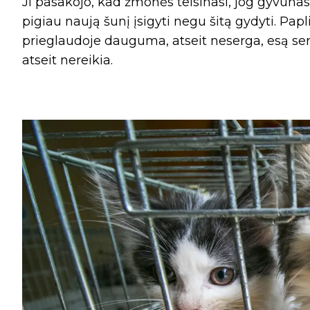
Ji pasakojo, kad žmonės teisinasi, jog gyvūnas 
pigiau naują šunį įsigyti negu šitą gydyti. Papl
prieglaudoje dauguma, atseit neserga, esą serga
atseit nereikia.