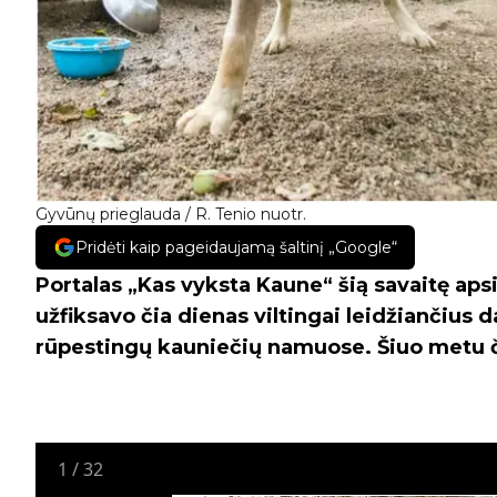
Gyvūnų prieglauda / R. Tenio nuotr.
Pridėti kaip pageidaujamą šaltinį „Google“
Portalas „Kas vyksta Kaune“ šią savaitę aps
užfiksavo čia dienas viltingai leidžiančius 
rūpestingų kauniečių namuose. Šiuo metu či
1
/
32