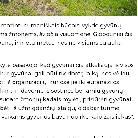
i mažinti humaniškais būdais: vykdo gyvūnų
giems žmonėms, šviečia visuomenę. Globotiniai čia
, būna, ir metų metus, nes ne visiems sulaukti
tė pasakojo, kad gyvūnai čia atkeliauja iš visos
ur gyvūnai gali būti tik ribotą laiką, nes vėliau
iš organizacijų, kuriose jie iki eutanazijos
 tarkim, imdavome iš sostinės benamių gyvūnų
 sudaro žmonių kadais mylėti, prižiūrėti gyvūnai,
bėti iš užmigdančių įstaigų, o dabar turime
ar vaikams gyvūnus buvo nupirkę kaip žaisliukus",