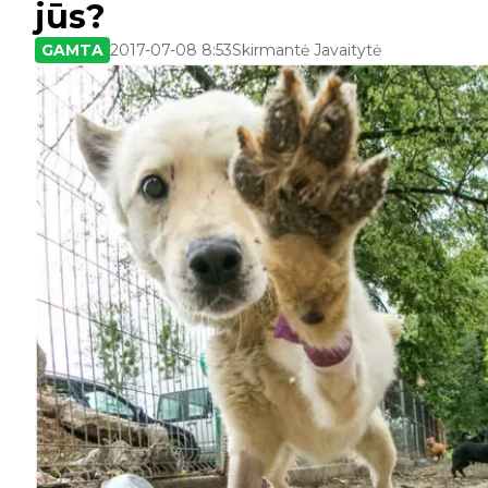
jūs?
GAMTA
2017-07-08 8:53
Skirmantė Javaitytė