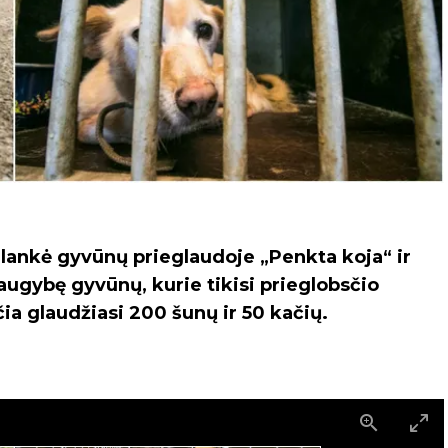
ilankė gyvūnų prieglaudoje „Penkta koja“ ir
daugybę gyvūnų, kurie tikisi prieglobsčio
a glaudžiasi 200 šunų ir 50 kačių.