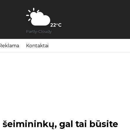
22
°C
Partly-Cloudy
Reklama
Kontaktai
šeimininkų, gal tai būsite