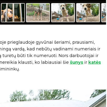
ioje prieglaudoje gyvūnai šeriami, prausiami,
smingą vardą, kad nebūtų vadinami numeriais ir
ą turėtų būti tik numeruoti. Nors darbuotojai ir
nereikia klausti, ko labiausiai šie
šunys
ir
katės
eimininkų.