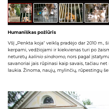
Humaniškas požiūris
VšĮ „Penkta koja“ veiklą pradėjo dar 2010 m., š
kerpami, vedžiojami ir kiekvienas turi po žai
neturėtų
kalinio sindromo
, nors pagal įstatym
savanoriai jais rūpinasi kaip savais, tačiau net 
laukia. Žinoma, naujų, mylinčių, rūpestingų š