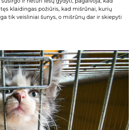
susirgo ir neturi lėšų gydyti, pagalvoja, kad
itęs klaidingas požiūris, kad mišrūnai, kurių
 tik veisliniai šunys, o mišrūnų dar ir skiepyti