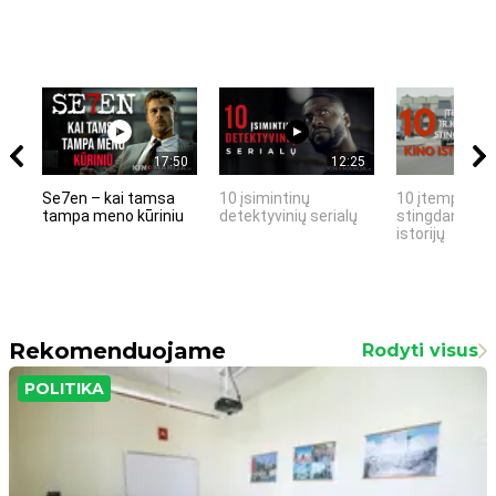
17:50
12:25
Se7en – kai tamsa
10 įsimintinų
10 įtemptų, k
tampa meno kūriniu
detektyvinių serialų
stingdančių k
istorijų
Rekomenduojame
Rodyti visus
POLITIKA