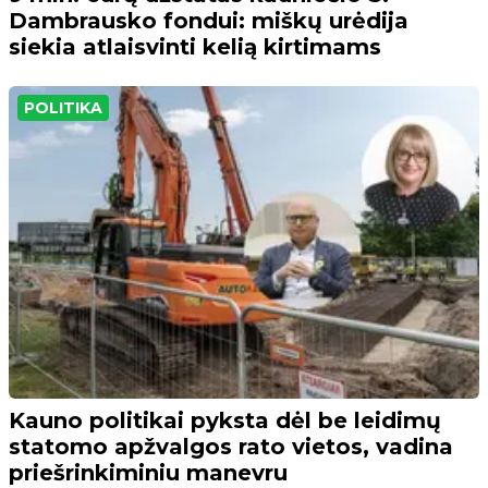
Dambrausko fondui: miškų urėdija
siekia atlaisvinti kelią kirtimams
POLITIKA
Kauno politikai pyksta dėl be leidimų
statomo apžvalgos rato vietos, vadina
priešrinkiminiu manevru