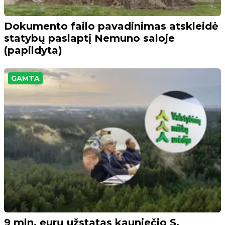
Dokumento failo pavadinimas atskleidė
statybų paslaptį Nemuno saloje
(papildyta)
GAMTA
9 mln. eurų užstatas kauniečio S.