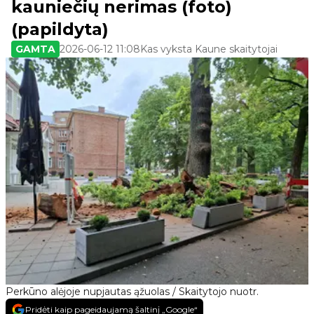
kauniečių nerimas (foto)
(papildyta)
GAMTA
2026-06-12 11:08
Kas vyksta Kaune skaitytojai
Perkūno alėjoje nupjautas ąžuolas / Skaitytojo nuotr.
Pridėti kaip pageidaujamą šaltinį „Google“