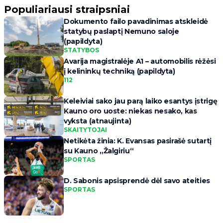
Populiariausi straipsniai
Dokumento failo pavadinimas atskleidė
statybų paslaptį Nemuno saloje
(papildyta)
STATYBOS
Avarija magistralėje A1 – automobilis rėžėsi
į kelininkų techniką (papildyta)
112
Keleiviai sako jau parą laiko esantys įstrigę
Kauno oro uoste: niekas nesako, kas
vyksta (atnaujinta)
SKAITYTOJAI
Netikėta žinia: K. Evansas pasirašė sutartį
su Kauno „Žalgiriu“
SPORTAS
D. Sabonis apsisprendė dėl savo ateities
SPORTAS