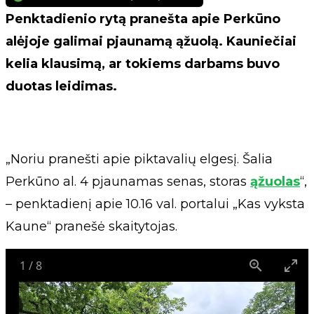
Penktadienio rytą pranešta apie Perkūno
alėjoje galimai pjaunamą ąžuolą. Kauniečiai
kelia klausimą, ar tokiems darbams buvo
duotas leidimas.
„Noriu pranešti apie piktavalių elgesį. Šalia
Perkūno al. 4 pjaunamas senas, storas
ąžuolas
“,
– penktadienį apie 10.16 val. portalui „Kas vyksta
Kaune“ pranešė skaitytojas.
1
/
8