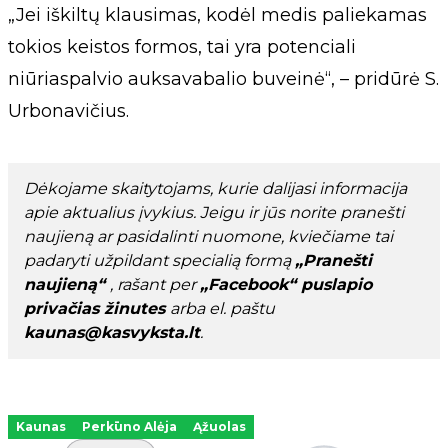
„Jei iškiltų klausimas, kodėl medis paliekamas
tokios keistos formos, tai yra potenciali
niūriaspalvio auksavabalio buveinė“, – pridūrė S.
Urbonavičius.
Dėkojame skaitytojams, kurie dalijasi informacija
apie aktualius įvykius. Jeigu ir jūs norite pranešti
naujieną ar pasidalinti nuomone, kviečiame tai
padaryti užpildant specialią formą
„Pranešti
naujieną“
, rašant per
„Facebook“ puslapio
privačias žinutes
arba el. paštu
kaunas@kasvyksta.lt
.
Kaunas
Perkūno Alėja
Ąžuolas