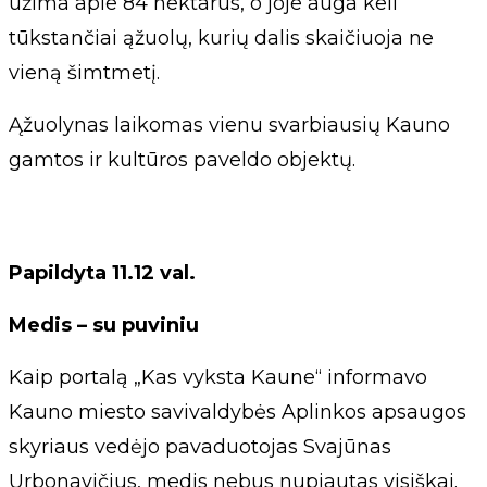
užima apie 84 hektarus, o joje auga keli
tūkstančiai ąžuolų, kurių dalis skaičiuoja ne
vieną šimtmetį.
Ąžuolynas laikomas vienu svarbiausių Kauno
gamtos ir kultūros paveldo objektų.
Papildyta 11.12 val.
Medis – su puviniu
Kaip portalą „Kas vyksta Kaune“ informavo
Kauno miesto savivaldybės Aplinkos apsaugos
skyriaus vedėjo pavaduotojas Svajūnas
Urbonavičius, medis nebus nupjautas visiškai.