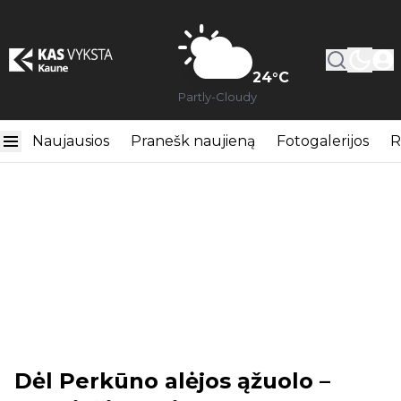
24
°C
Partly-Cloudy
Naujausios
Pranešk naujieną
Fotogalerijos
R
Dėl Perkūno alėjos ąžuolo –