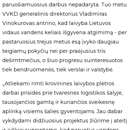
paruošiamuosius darbus nepadaryta. Tuo metu
VVKD generalinis direktorius Vladimiras
Vinokurovas antrino, kad laivyba Lietuvos
vidaus vandens keliais išgyvena atgimimą - per
pastaruosius trejus metus esą įvyko daugiau
teigiamų pokyčių nei per praėjusius tris
dešimtmečius, o šiuo progresu suinteresuotos
tiek bendruomenės, tiek verslai ir valstybė.
„Atliekami rimti krovininės laivybos plėtros
darbai prisidės prie tvaresnės logistikos šalyje,
tausojančios gamtą ir kuriančios sveikesnę
aplinką visiems šalies gyventojams. Jau dabar
vykdydami didžiuosius projektus žiūrime į ateitį
ir aiškiai suprantame, kad paruošus vandens