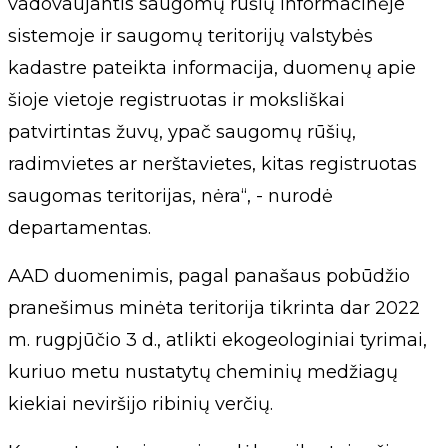
vadovaujantis saugomų rūšių informacinėje
sistemoje ir saugomų teritorijų valstybės
kadastre pateikta informacija, duomenų apie
šioje vietoje registruotas ir moksliškai
patvirtintas žuvų, ypač saugomų rūšių,
radimvietes ar nerštavietes, kitas registruotas
saugomas teritorijas, nėra“, - nurodė
departamentas.
AAD duomenimis, pagal panašaus pobūdžio
pranešimus minėta teritorija tikrinta dar 2022
m. rugpjūčio 3 d., atlikti ekogeologiniai tyrimai,
kuriuo metu nustatytų cheminių medžiagų
kiekiai neviršijo ribinių verčių.