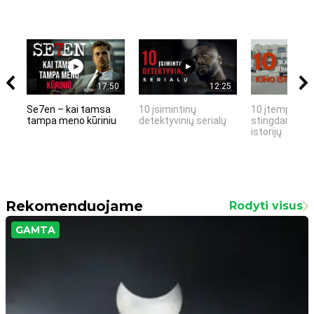
17:50
12:25
Se7en – kai tamsa
10 įsimintinų
10 įtemptų, k
tampa meno kūriniu
detektyvinių serialų
stingdančių k
istorijų
Rekomenduojame
Rodyti visus
GAMTA