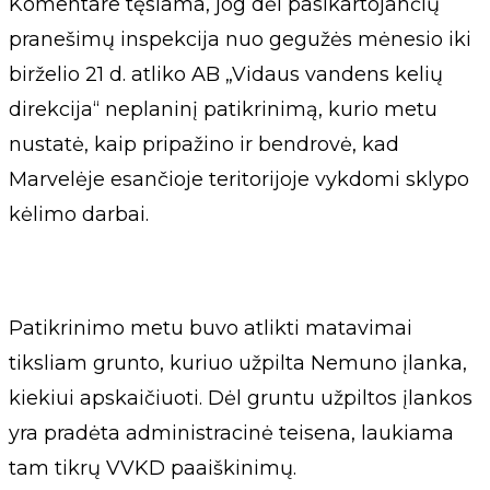
Komentare tęsiama, jog dėl pasikartojančių
pranešimų inspekcija nuo gegužės mėnesio iki
birželio 21 d. atliko AB „Vidaus vandens kelių
direkcija“ neplaninį patikrinimą, kurio metu
nustatė, kaip pripažino ir bendrovė, kad
Marvelėje esančioje teritorijoje vykdomi sklypo
kėlimo darbai.
Patikrinimo metu buvo atlikti matavimai
tiksliam grunto, kuriuo užpilta Nemuno įlanka,
kiekiui apskaičiuoti. Dėl gruntu užpiltos įlankos
yra pradėta administracinė teisena, laukiama
tam tikrų VVKD paaiškinimų.