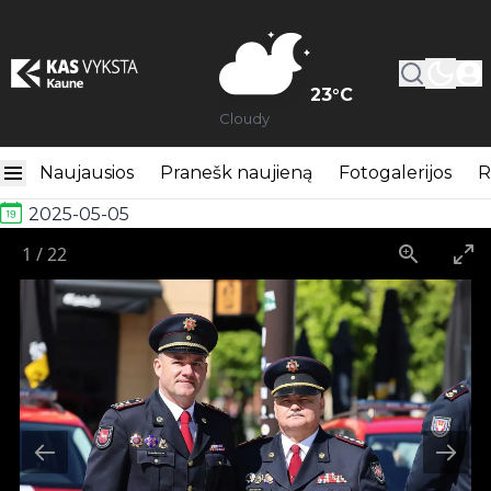
23
°C
Cloudy
Šv. Florijono dienos minėjimas Kaune
Naujausios
Pranešk naujieną
Fotogalerijos
R
2025-05-05
1
/
22