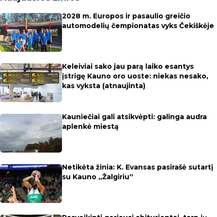
2028 m. Europos ir pasaulio greičio
automodelių čempionatas vyks Čekiškėje
Keleiviai sako jau parą laiko esantys
įstrigę Kauno oro uoste: niekas nesako,
kas vyksta (atnaujinta)
Kauniečiai gali atsikvėpti: galinga audra
aplenkė miestą
Netikėta žinia: K. Evansas pasirašė sutartį
su Kauno „Žalgiriu“