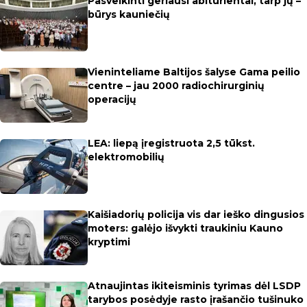
Pasveikinti geriausi abiturientai, tarp jų –
būrys kauniečių
Vieninteliame Baltijos šalyse Gama peilio
centre – jau 2000 radiochirurginių
operacijų
LEA: liepą įregistruota 2,5 tūkst.
elektromobilių
Kaišiadorių policija vis dar ieško dingusios
moters: galėjo išvykti traukiniu Kauno
kryptimi
Atnaujintas ikiteisminis tyrimas dėl LSDP
tarybos posėdyje rasto įrašančio tušinuko