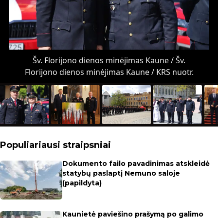
Šv. Florijono dienos minėjimas Kaune / Šv.
Florijono dienos minėjimas Kaune / KRS nuotr.
Populiariausi straipsniai
Dokumento failo pavadinimas atskleidė
statybų paslaptį Nemuno saloje
(papildyta)
Kaunietė paviešino prašymą po galimo