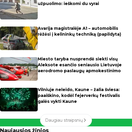
užpuolimo: ieškomi du vyrai
Avarija magistralėje A1 – automobilis
rėžėsi į kelininkų techniką (papildyta)
Miesto taryba nusprendė siekti visų
Aleksote esančio seniausio Lietuvoje
aerodromo paslaugų apmokestinimo
Vilniuje neleido, Kaune – žalia šviesa:
paaiškino, kodėl fejerverkų festivalis
galės vykti Kaune
Daugiau straipsnių
Naujausios žinios